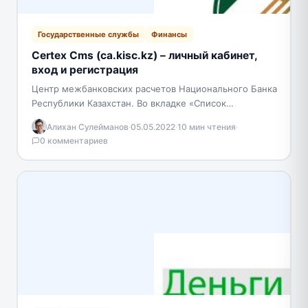
Государственные службы
Финансы
Certex Cms (ca.kisc.kz) – личный кабинет,
вход и регистрация
Центр межбанковских расчетов Национального Банка
Республики Казахстан. Во вкладке «Список
Отозванных Сертификатов» (СОС) вы сможете
Алихан Сулейманов
·
05.05.2022
·
10 мин чтения
·
просмотреть всю информацию о них, а именно…
0 комментариев