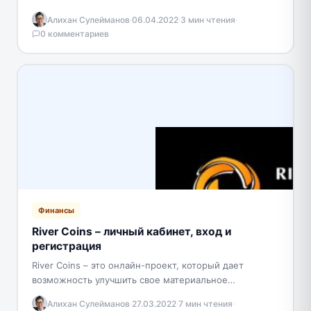
специализируемся на продвижении долгосрочных
Алихан Сулейманов
·
06.04.2022
·
3 мин чтения
·
финансовых продуктов страхования жизни компаний-
0 комментариев
партнеров, с безупречной репутацией…
Финансы
River Coins – личный кабинет, вход и
регистрация
River Coins – это онлайн-проект, который дает
возможность улучшить свое материальное
положение. Основная цель портала – это развитие
Алихан Сулейманов
·
27.03.2022
·
7 мин чтения
·
компании и внедрение инновационных…