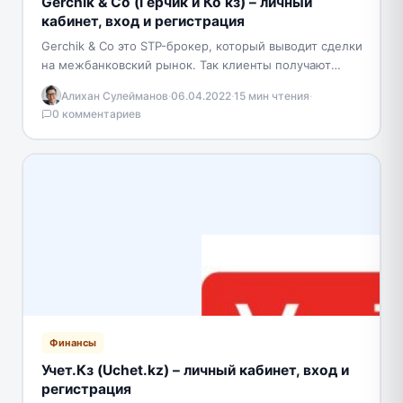
Gerchik & Co (Герчик и Ко кз) – личный
кабинет, вход и регистрация
Gerchik & Co это STP-брокер, который выводит сделки
на межбанковский рынок. Так клиенты получают
лучшую цену на актив и прозрачные условия для…
Алихан Сулейманов
·
06.04.2022
·
15 мин чтения
·
0 комментариев
Финансы
Учет.Кз (Uchet.kz) – личный кабинет, вход и
регистрация