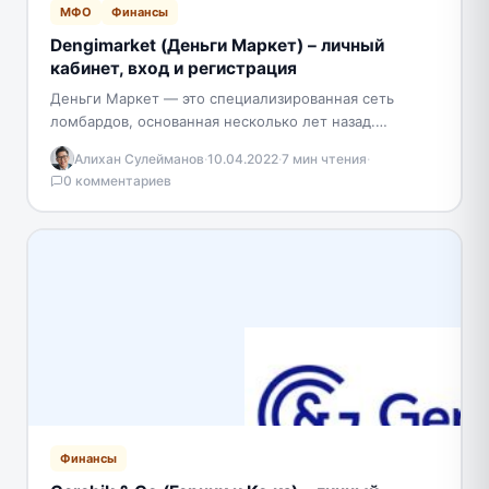
МФО
Финансы
Dengimarket (Деньги Маркет) – личный
кабинет, вход и регистрация
Деньги Маркет — это специализированная сеть
ломбардов, основанная несколько лет назад.
Компания оказывает услуги по выдаче займов под
Алихан Сулейманов
·
10.04.2022
·
7 мин чтения
·
залог. В качестве залога…
0 комментариев
Финансы