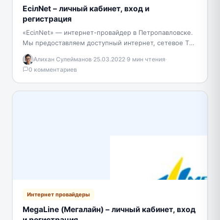
ЕсiлNet – личный кабинет, вход и
регистрация
«ЕсiлNet» — интернет-провайдер в Петропавловске.
Мы предоставляем доступный интернет, сетевое ТВ,
видео по запросу (VoD), высокоскоростной обмен
Алихан Сулейманов
·
25.03.2022
·
9 мин чтения
·
файлами по городской сети DC++,…
0 комментариев
Интернет провайдеры
MegaLine (Мегалайн) – личный кабинет, вход
и регистрация