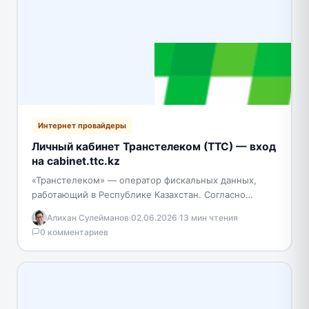
Интернет провайдеры
Личный кабинет Транстелеком (ТТС) — вход
на cabinet.ttc.kz
«Транстелеком» — оператор фискальных данных,
работающий в Республике Казахстан. Согласно
законодательству страны, индивидуальные
Алихан Сулейманов
·
02.06.2026
·
13 мин чтения
·
предприниматели должны пользоваться
0 комментариев
современным кассовым оборудованием, которое
передает сведения…