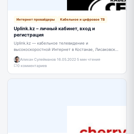
Интернет провайдеры
Кабельное и цифровое ТВ
Uplink.kz – личный кабинет, вход и
регистрация
Uplink.kz — кабельное телевидение и
высокоскоростной Интернет в Костанае, Лисаковске
и Качаре. WiFi-роутер однократно предоставляется в
Алихан Сулейманов
·
16.05.2022
·
5 мин чтения
·
бесплатное пользование исключительно владельцам
0 комментариев
помещений. Для…