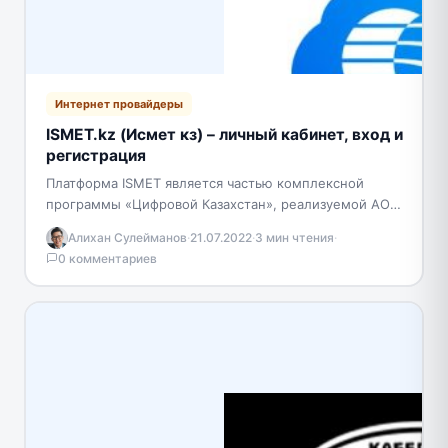
Интернет провайдеры
ISMET.kz (Исмет кз) – личный кабинет, вход и
регистрация
Платформа ISMET является частью комплексной
программы «Цифровой Казахстан», реализуемой АО
«Казахтелеком» и нацелена на повышение уровня
Алихан Сулейманов
·
21.07.2022
·
3 мин чтения
·
жизни каждого жителя страны за счет…
0 комментариев