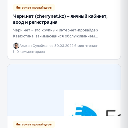
Интернет провайдеры
Чери.нет (cherrynet.kz) – личный кабинет,
вход и регистрация
Чери.нет – это крупный интернет-провайдер
Казахстана, занимающийся обслуживанием
населения на территории Шахтинска, Абая, Сарани,
Алихан Сулейманов
·
30.03.2022
·
6 мин чтения
·
посёлков Шахана, Топара, Актаса, Новодолинки,
0 комментариев
Восьмидомиков, Агрогородка. В…
Интернет провайдеры