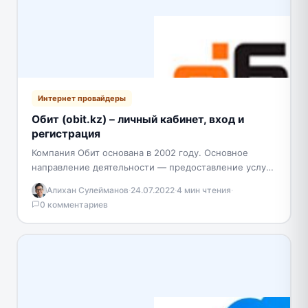
Интернет провайдеры
Обит (obit.kz) – личный кабинет, вход и
регистрация
Компания Обит основана в 2002 году. Основное
направление деятельности — предоставление услуг
высокоскоростного доступа в Интернет и цифрового
Алихан Сулейманов
·
24.07.2022
·
4 мин чтения
·
телевидения для частных лиц…
0 комментариев