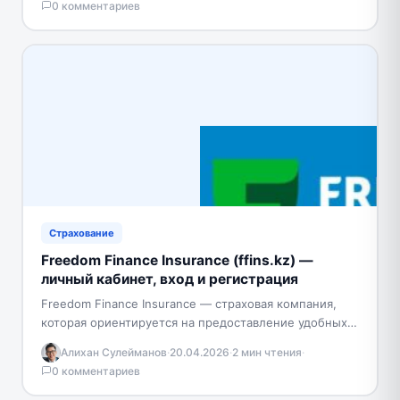
0 комментариев
Страхование
Freedom Finance Insurance (ffins.kz) —
личный кабинет, вход и регистрация
Freedom Finance Insurance — страховая компания,
которая ориентируется на предоставление удобных и
быстрых решений для автовладельцев. Главное
Алихан Сулейманов
·
20.04.2026
·
2 мин чтения
·
внимание, компания уделяет цифровым сервисам,…
0 комментариев