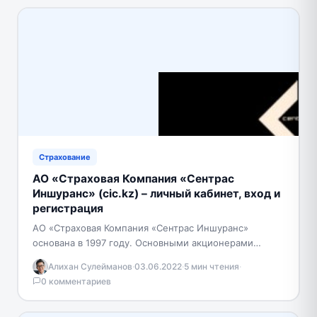
Страхование
АО «Страховая Компания «Сентрас
Иншуранс» (cic.kz) – личный кабинет, вход и
регистрация
АО «Страховая Компания «Сентрас Иншуранс»
основана в 1997 году. Основными акционерами
компании являются крупные организации, входящие в
Алихан Сулейманов
·
03.06.2022
·
5 мин чтения
·
группу «Centras». Группа «Centras» оказывает…
0 комментариев