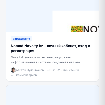
Страхование
Nomad Novelty kz – личный кабинет, вход и
регистрация
NoveltyInsurance — это инновационная
информационная система, созданная на базе
NoveltyEngine. Она призвана существенно упростить
Алихан Сулейманов
·
05.05.2022
·
2 мин чтения
·
процесс управления страховой компанией. Ее
0 комментариев
ключевые конкурентные преимущества…