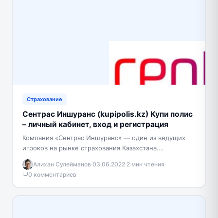
Страхование
Сентрас Иншуранс (kupipolis.kz) Купи полис
– личный кабинет, вход и регистрация
Компания «Сентрас Иншуранс» — один из ведущих
игроков на рынке страхования Казахстана.
Обслуживает 1 000 000 клиентов по стране,
Алихан Сулейманов
·
03.06.2022
·
2 мин чтения
·
объединяет 17 филиалов…
0 комментариев