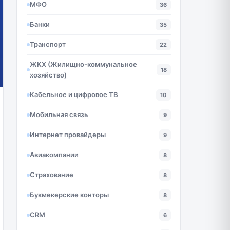
МФО
36
Банки
35
Транспорт
22
ЖКХ (Жилищно-коммунальное
18
хозяйство)
Кабельное и цифровое ТВ
10
Мобильная связь
9
Интернет провайдеры
9
Авиакомпании
8
Страхование
8
Букмекерские конторы
8
CRM
6