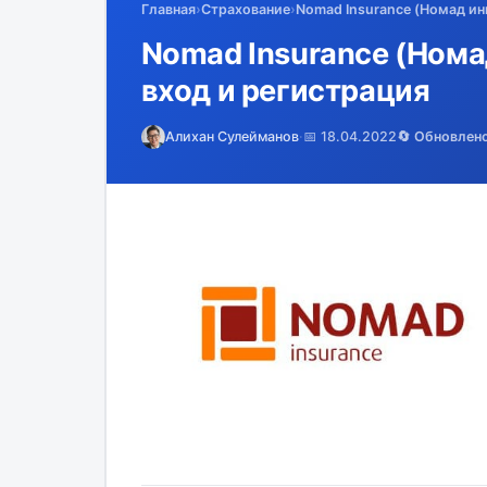
Главная
›
Страхование
›
Nomad Insurance (Номад ин
Nomad Insurance (Нома
вход и регистрация
Алихан Сулейманов
·
📅 18.04.2022
🔄 Обновлен