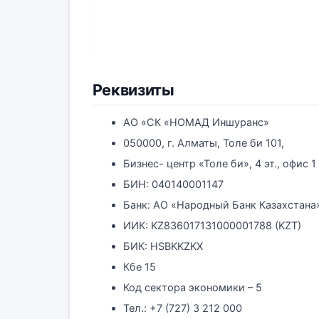
Реквизиты
АО «СК «НОМАД Иншуранс»
050000, г. Алматы, Толе би 101,
Бизнес- центр «Толе би», 4 эт., офис 1
БИН: 040140001147
Банк: АО «Народный Банк Казахстана
ИИК: KZ836017131000001788 (KZT)
БИК: HSBKKZKX
Кбе 15
Код сектора экономики – 5
Тел.: +7 (727) 3 212 000