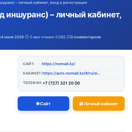
шуранс) – личный кабинет, вход и регистрация
д иншуранс) – личный кабинет,
о
4 июня 2026
·
⏱️ 5 мин чтения
·
282
·
0 комментариев
https://nomad.kz/
САЙТ:
https://auto.nomad.kz/#/ru/sign
КАБИНЕТ:
ТЕЛЕФОН:
+7 (727) 321 20 00
🌐 Сайт
🔐 Личный кабинет