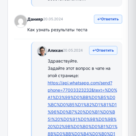
Данияр
20.05.2024
Ответить
Как узнать результаты теста
Алихан
20.05.2024
Ответить
Здравствуйте.
Задайте этот вопрос в чате на
этой странице:
https://api.whatsapp.com/send?
phone=77003323232&text=%D0%
A1%D3%99%D0%BB%D0%B5%D0
%BC%D0%B5%D1%82%D1%81%D1
%96%D0%B7%20%D0%B1%D0%B
5!%20%D0%91%D0%98%D0%9B%
20%D2%9B%D0%B0%D0%B1%D1%
8B%D0%BB%D0%B4%D0%B0%D1