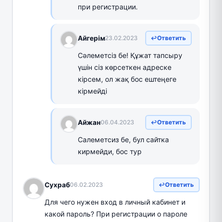
при регистрации.
Айгерім
23.02.2023
Ответить
Сәлеметсіз бе! Құжат тапсыру
үшін сіз көрсеткен адреске
кірсем, ол жақ бос ештеңеге
кірмейді
Айжан
06.04.2023
Ответить
Салеметсиз бе, бул сайтка
кирмейди, бос тур
Сухраб
06.02.2023
Ответить
Для чего нужен вход в личный кабинет и
какой пароль? При регистрации о пароле