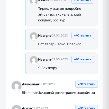
Тиркелу жагын подробно
айтсаныз, тиркеле алмай
койдык, бос тур
Назгуль
09.03.2023
Ответить
Вот теперь ясно. Спасибо.
Назгуль
09.03.2023
Ответить
Я Бахтияру
Айшолпан
13.02.2023
Ответить
Bilemtihan.kz.қалай регистрация жасаймыз
Асель
14.02.2023
Ответить