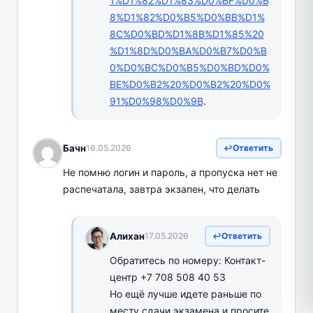
1%D1%82%D1%83%D0%BF%D0%B
8%D1%82%D0%B5%D0%BB%D1%
8C%D0%BD%D1%8B%D1%85%20
%D1%8D%D0%BA%D0%B7%D0%B
0%D0%BC%D0%B5%D0%BD%D0%
BE%D0%B2%20%D0%B2%20%D0%
91%D0%98%D0%9B
.
Бачн
16.05.2026
Ответить
Не помню логин и пароль, а пропуска нет не
распечатала, завтра экзапен, что делать
Алихан
17.05.2026
Ответить
Обратитесь по номеру: Контакт-
центр +7 708 508 40 53
Но ещё лучше идете раньше по
месту сдачи экзамена и просите