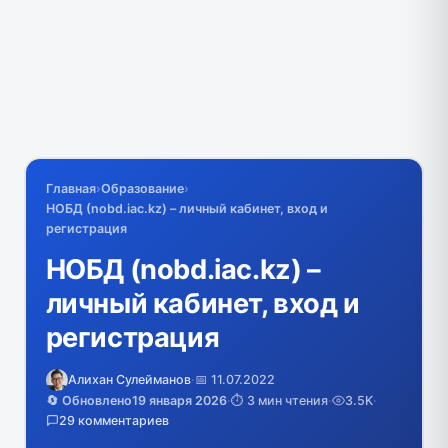
Главная
›
Образование
›
НОБД (nobd.iac.kz) – личный кабинет, вход и
регистрация
НОБД (nobd.iac.kz) –
личный кабинет, вход и
регистрация
Алихан Сулейманов
·
📅 11.07.2022
🔄 Обновлено
19 января 2026
·
⏱️ 3 мин чтения
·
3.5K
·
29 комментариев