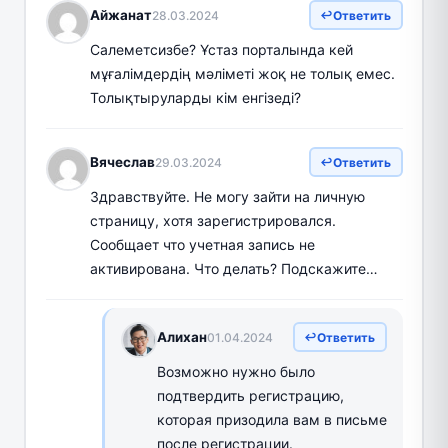
Айжанат
28.03.2024
Ответить
Салеметсизбе? Ұстаз порталында кей
мұғалімдердің мәліметі жоқ не толық емес.
Толықтыруларды кім енгізеді?
Вячеслав
29.03.2024
Ответить
Здравствуйте. Не могу зайти на личную
страницу, хотя зарегистрировался.
Сообщает что учетная запись не
активирована. Что делать? Подскажите…
Алихан
01.04.2024
Ответить
Возможно нужно было
подтвердить регистрацию,
которая призодила вам в письме
после регистрации.