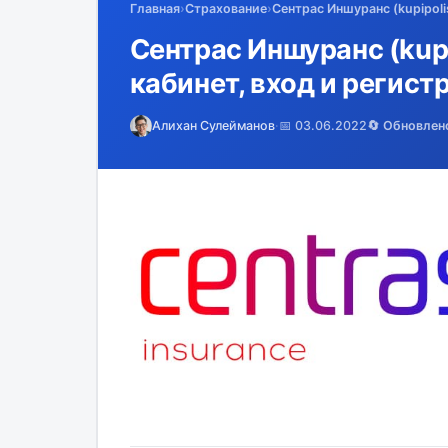
Главная
›
Страхование
›
Сентрас Иншуранс (kupipoli
Сентрас Иншуранс (kupi
кабинет, вход и регист
Алихан Сулейманов
·
📅 03.06.2022
🔄 Обновлен