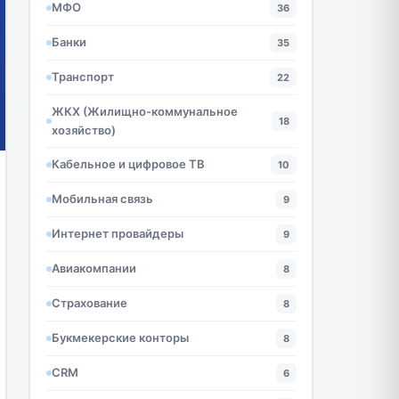
МФО
36
Банки
35
Транспорт
22
ЖКХ (Жилищно-коммунальное
18
хозяйство)
Кабельное и цифровое ТВ
10
Мобильная связь
9
Интернет провайдеры
9
Авиакомпании
8
Страхование
8
Букмекерские конторы
8
CRM
6