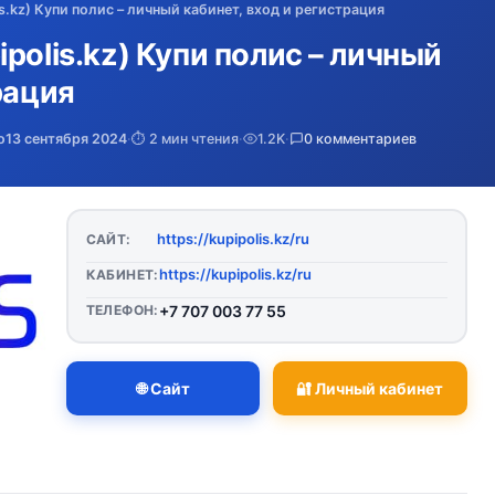
s.kz) Купи полис – личный кабинет, вход и регистрация
polis.kz) Купи полис – личный
рация
о
13 сентября 2024
·
⏱️ 2 мин чтения
·
1.2K
·
0 комментариев
https://kupipolis.kz/ru
САЙТ:
https://kupipolis.kz/ru
КАБИНЕТ:
ТЕЛЕФОН:
+7 707 003 77 55
🌐 Сайт
🔐 Личный кабинет