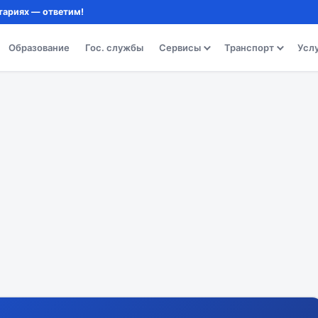
тариях — ответим!
Образование
Гос. службы
Сервисы
Транспорт
Усл