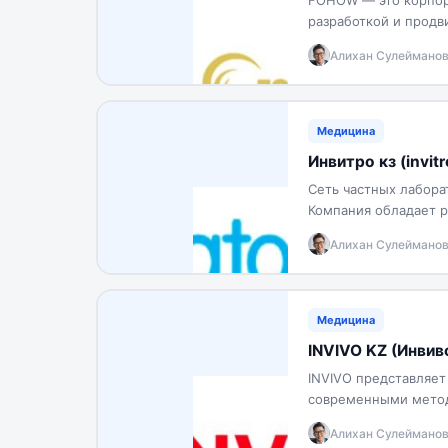
FOHOW — это корпор
разработкой и продв
разработки лежит мн
Алихан Сулеймано
Медицина
Инвитро кз (invit
Сеть частных лабор
Компания обладает р
предоставляется про
Алихан Сулеймано
Медицина
INVIVO KZ (Инвиво
INVIVO представляет
современными метода
Сегодня эта организ
Алихан Сулеймано