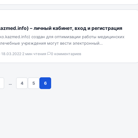
azmed.info) – личный кабинет, вход и регистрация
ko.kazmed.info) создан для оптимизации работы медицинских
 лечебные учреждения могут вести электронный
втоматизировать большинство внутренних процессов.
в
·
18.03.2022
·
2 мин чтения
·
0 комментариев
…
4
5
6