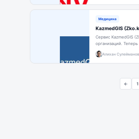
Медицина
KazmedGIS (Zko.k
Сервис KazmedGIS (Z
организаций. Теперь
документооборот и а
Алихан Сулеймано
Благодаря…
←
1