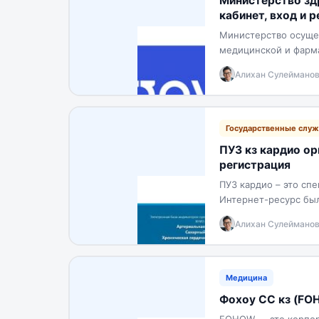
Министерство зд
кабинет, вход и 
Министерство осущес
медицинской и фарма
образования, обраще
Алихан Сулеймано
Государственные слу
ПУЗ кз кардио орг
регистрация
ПУЗ кардио – это сп
Интернет-ресурс был
Казахстана и предна
Алихан Сулеймано
Медицина
Фохоу СС кз (FOH