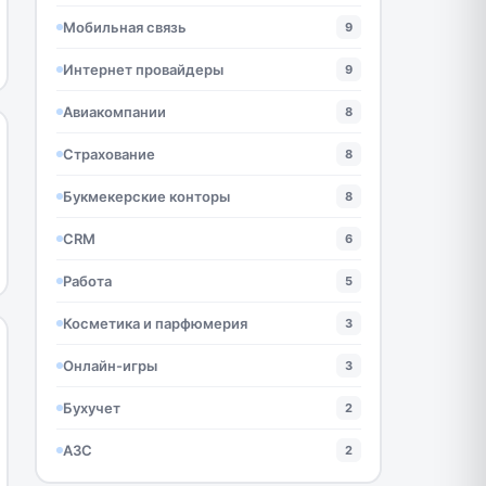
Мобильная связь
9
Интернет провайдеры
9
Авиакомпании
8
Страхование
8
Букмекерские конторы
8
CRM
6
Работа
5
Косметика и парфюмерия
3
Онлайн-игры
3
Бухучет
2
АЗС
2