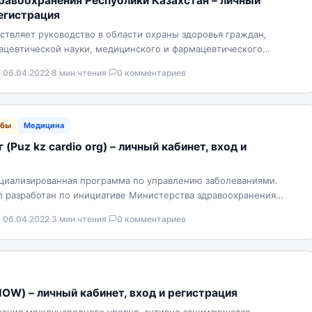
равоохранения Республики Казахстан – личный
регистрация
твляет руководство в области охраны здоровья граждан,
цевтической науки, медицинского и фармацевтического
ния лекарственных средств, медицинских изделий и…
в
·
06.04.2022
·
8 мин чтения
·
0 комментариев
жбы
Медицина
 (Puz kz cardio org) – личный кабинет, вход и
ециализированная программа по управлению заболеваниями.
 разработан по инициативе Министерства здравоохранения
значен для внутреннего использования…
в
·
06.04.2022
·
3 мин чтения
·
0 комментариев
OW) – личный кабинет, вход и регистрация