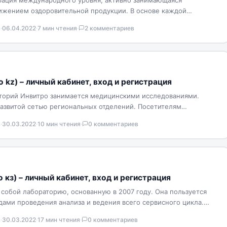
ация международного уровня, активно занимающаяся
ижением оздоровительной продукции. В основе каждой
оговековой опыт и знания…
в
·
06.04.2022
·
7 мин чтения
·
2 комментариев
ro kz) – личный кабинет, вход и регистрация
аторий Инвитро занимается медицинскими исследованиями.
азвитой сетью региональных отделений. Посетителям
ведение анализов и постановка диагнозов. Ознакомиться со…
в
·
30.03.2022
·
10 мин чтения
·
0 комментариев
 кз) – личный кабинет, вход и регистрация
 собой лабораторию, основанную в 2007 году. Она пользуется
ми проведения анализа и ведения всего сервисного цикла.
ация…
в
·
30.03.2022
·
17 мин чтения
·
0 комментариев