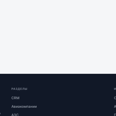
РАЗДЕЛЫ
CRM
О
Авиакомпании
А
ю
АЗС
П