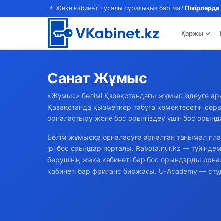
📌 Жеке кабинет туралы сұрағыңыз бар ма?
Пікірлерде
Қаржы
Санат
Жұмыс
«Жұмыс» бөлімі Қазақстандағы жұмыс іздеуге ар
Қазақстанда қызметкер табуға көмектесетін серв
орналастыру және бос орын іздеу үшін бос орында
Бөлім жұмысқа орналасуға арналған танымал пла
ірі бос орындар порталы. Rabota.nur.kz — түйінд
берушінің жеке кабинеті бар бос орындарды орн
кабинеті бар фриланс биржасы. U-Academy — студе