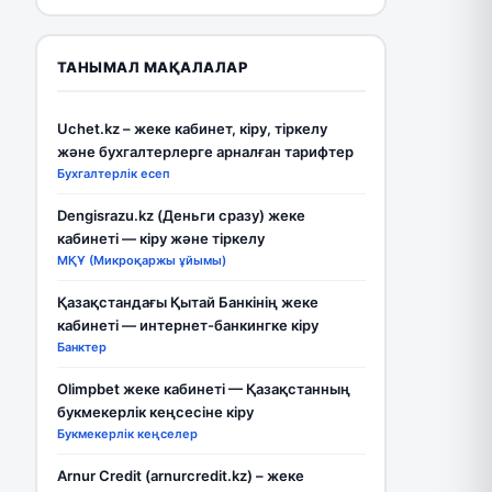
ТАНЫМАЛ МАҚАЛАЛАР
Uchet.kz – жеке кабинет, кіру, тіркелу
және бухгалтерлерге арналған тарифтер
Бухгалтерлік есеп
Dengisrazu.kz (Деньги сразу) жеке
кабинеті — кіру және тіркелу
МҚҰ (Микроқаржы ұйымы)
Қазақстандағы Қытай Банкінің жеке
кабинеті — интернет-банкингке кіру
Банктер
Olimpbet жеке кабинеті — Қазақстанның
букмекерлік кеңсесіне кіру
Букмекерлік кеңселер
Arnur Credit (arnurcredit.kz) – жеке