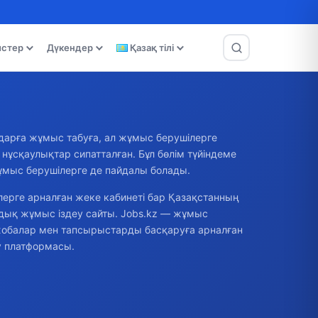
истер
Дүкендер
Қазақ тілі
дарға жұмыс табуға, ал жұмыс берушілерге
ұсқаулықтар сипатталған. Бұл бөлім түйіндеме
 жұмыс берушілерге де пайдалы болады.
ерге арналған жеке кабинеті бар Қазақстанның
андық жұмыс іздеу сайты. Jobs.kz — жұмыс
 жобалар мен тапсырыстарды басқаруға арналған
ру платформасы.