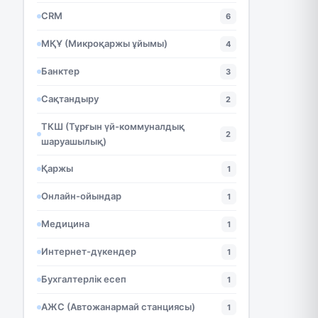
CRM
6
МҚҰ (Микроқаржы ұйымы)
4
Банктер
3
Сақтандыру
2
ТКШ (Тұрғын үй-коммуналдық
2
шаруашылық)
Қаржы
1
Онлайн-ойындар
1
Медицина
1
Интернет-дүкендер
1
Бухгалтерлік есеп
1
АЖС (Автожанармай станциясы)
1