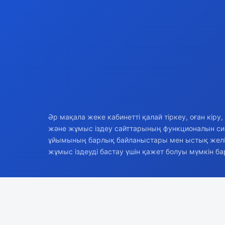
Әр мақала жеке кабинетті қалай тіркеу, оған кір
және жұмыс іздеу сайттарының функционалын сип
ұйымының барлық байланыстары мен ыстық желісі 
жұмыс іздеуді бастау үшін қажет болуы мүмкін б