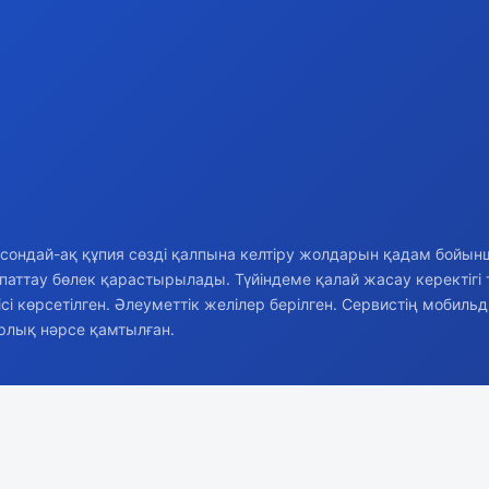
у, сондай-ақ құпия сөзді қалпына келтіру жолдарын қадам бойын
аттау бөлек қарастырылады. Түйіндеме қалай жасау керектігі 
көрсетілген. Әлеуметтік желілер берілген. Сервистің мобильд
арлық нәрсе қамтылған.