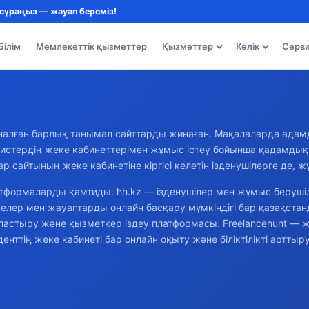
 сұраңыз — жауап береміз!
Білім
Мемлекеттік қызметтер
Қызметтер
Көлік
Серв
налған барлық танымал сайттарды жинаған. Мақалаларда адам
истердің жеке кабинеттерімен жұмыс істеу бойынша қадамдық н
р сайтының жеке кабинетіне кіргісі келетін ізденушілерге де,
тформаларды қамтиды. hh.kz — ізденушілер мен жұмыс берушіл
емелер мен жауаптарды онлайн басқару мүмкіндігі бар қазақст
аластыру және қызметкер іздеу платформасы. Freelancehunt —
нттің жеке кабинеті бар онлайн оқыту және біліктілікті артты