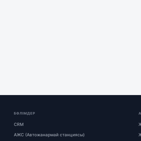
БӨЛІМДЕР
CRM
АЖС (Автожанармай станциясы)