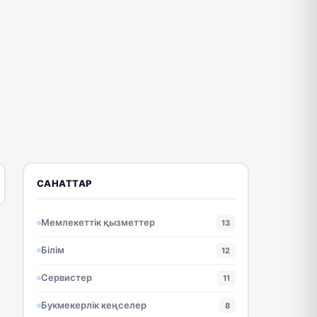
САНАТТАР
Мемлекеттік қызметтер
13
Білім
12
Сервистер
11
Букмекерлік кеңселер
8