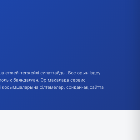
ша егжей-тегжейлі сипаттайды. Бос орын іздеу
толық баяндалған. Әр мақалада сервис
і қосымшаларына сілтемелер, сондай-ақ сайтта