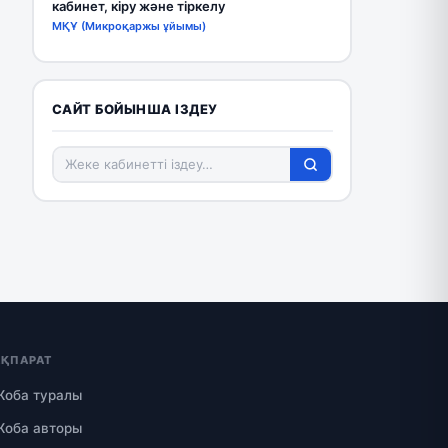
кабинет, кіру және тіркелу
МҚҰ (Микроқаржы ұйымы)
САЙТ БОЙЫНША ІЗДЕУ
АҚПАРАТ
Жоба туралы
Жоба авторы