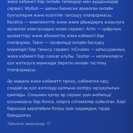
жеке кабинеті бар онлайн төлемдер мен аударымдар
сервисі. MyBuh — шағын бизнеске арналған онлайн
бухгалтерия және есептілік тапсыру платформасы.
Kezekte — мемлекеттік және жеке ұйымдарға жазылуға
арналған электрондық кезек сервисі. Activ — цифрлық
қызметтері және абоненттің жеке кабинеті бар
платформа. Tabor — профильді онлайн басқару
мүмкіндігі бар танысу сервисі. InCruises — қатысушының
жеке кабинеті бар саяхат клубы. Testter — нәтижелерге
қол жеткізуге мүмкіндік беретін онлайн тестілеу
платформасы.
Әр мақала жеке кабинетті тіркеу, кабинетке кіру,
сондай-ақ қол жеткізуді қалпына келтіру нұсқаулығын
қамтиды. Сонымен қатар әр сервис үшін мобильді
қосымшасы бар болса, оларға сілтемелер қойылған. Бәрі
барынша қарапайым болуы үшін қадамдық түрде
баяндалған.
Табылған мақалалар: 11