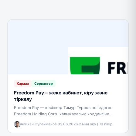
Қаржы
Сервистер
Freedom Pay – жеке кабинет, кіру және
тіркелу
Freedom Pay — кәсіпкер Тимур Түрлов негіздеген
Freedom Holding Corp. халықаралық холдингіне
кіретін төлем сервисі. Бұл платформа онлайн-
Алихан Сулейманов
·
02.06.2026
·
2 мин оқу
·
0 пікір
бизнеске арналған қаржылық шешімдерге
маманданған…