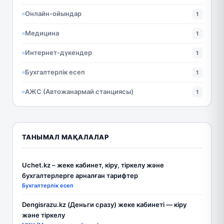
Онлайн-ойындар
1
Медицина
1
Интернет-дүкендер
1
Бухгалтерлік есеп
1
АЖС (Автожанармай станциясы)
1
ТАНЫМАЛ МАҚАЛАЛАР
Uchet.kz – жеке кабинет, кіру, тіркелу және
бухгалтерлерге арналған тарифтер
Бухгалтерлік есеп
Dengisrazu.kz (Деньги сразу) жеке кабинеті — кіру
және тіркелу