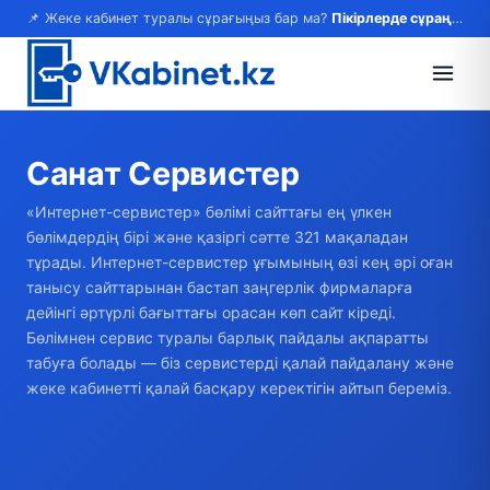
📌 Жеке кабинет туралы сұрағыңыз бар ма?
Пікірлерде сұраңыз — жауап береміз!
Санат
Сервистер
«Интернет-сервистер» бөлімі сайттағы ең үлкен
бөлімдердің бірі және қазіргі сәтте 321 мақаладан
тұрады. Интернет-сервистер ұғымының өзі кең әрі оған
танысу сайттарынан бастап заңгерлік фирмаларға
дейінгі әртүрлі бағыттағы орасан көп сайт кіреді.
Бөлімнен сервис туралы барлық пайдалы ақпаратты
табуға болады — біз сервистерді қалай пайдалану және
жеке кабинетті қалай басқару керектігін айтып береміз.