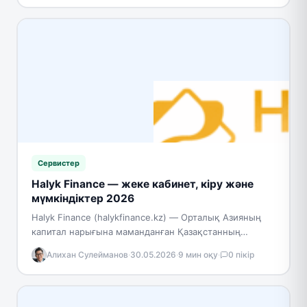
Сервистер
Halyk Finance — жеке кабинет, кіру және
мүмкіндіктер 2026
Halyk Finance (halykfinance.kz) — Орталық Азияның
капитал нарығына маманданған Қазақстанның
жетекші инвестициялық компаниясы. 2004 жылғы 10
Алихан Сулейманов
·
30.05.2026
·
9 мин оқу
·
0 пікір
қарашада жалғыз акционер — «Қазақстанның Халық…