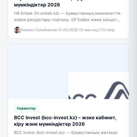
мүмкіндіктер 2026
HR Enbek (hr.enbek.kz) — Қазақстанның мемлекеттік
еңбек ресурстары порталы. ҚР Еңбек және халықты
әлеуметтік қорғау министрлігі жанындағы «Еңбек
Алихан Сулейманов
·
31.05.2026
·
10 мин оқу
·
0 пікір
ресурстарын дамыту орталығы» АҚ…
Сервистер
BCC Invest (bcc-invest.kz) – жеке кабинет,
кіру және мүмкіндіктер 2026
BCC Invest (bcc-invest.kz) — Қазақстанның жетекші