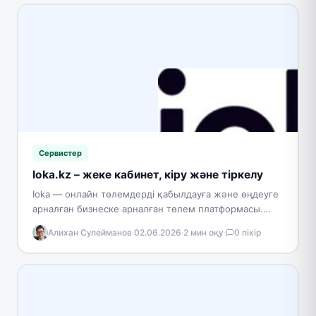
Сервистер
Ioka.kz – жеке кабинет, кіру және тіркелу
Ioka — онлайн төлемдерді қабылдауға және өңдеуге
арналған бизнеске арналған төлем платформасы.
Сервисті компаниялар сайттардағы, қосымшалардағы
Алихан Сулейманов
·
02.06.2026
·
2 мин оқу
·
0 пікір
және басқа да арналардағы төлемдерді
интеграциялау…