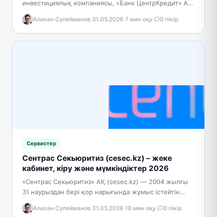
инвестициялық компаниясы, «Банк ЦентрКредит» АҚ-
ның (KASE: CCBN, S&P Global Ratings рейтингі BB-/B)
Алихан Сулейманов
·
31.05.2026
·
7 мин оқу
·
0 пікір
еншілес ұйымы. ҚР бағалы…
Сервистер
Сентрас Секьюритиз (cesec.kz) – жеке
кабинет, кіру және мүмкіндіктер 2026
«Сентрас Секьюритиз» АҚ (cesec.kz) — 2004 жылғы
31 наурыздан бері қор нарығында жұмыс істейтін
Қазақстанның жетекші брокерлік және дилерлік
Алихан Сулейманов
·
31.05.2026
·
10 мин оқу
·
0 пікір
компаниясы. Елдегі бөлшек…