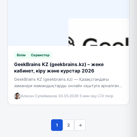
Білім
Сервистер
GeekBrains KZ (geekbrains.kz) – жеке
кабинет, кіру және курстар 2026
GeekBrains KZ (geekbrains.kz) — Қазақстандағы
заманауи мамандықтарды онлайн оқытуға арналған
платформа. «Ньюскилз» ЖШС базасында жұмыс
Алихан Сулейманов
·
30.05.2026
·
5 мин оқу
·
0 пікір
істейді — ҚР-дағы GeekBrains-тің эксклюзивті
серіктесі. Платформа…
1
2
→