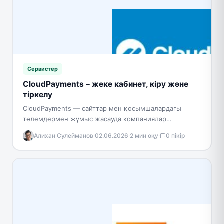
Сервистер
CloudPayments – жеке кабинет, кіру және
тіркелу
CloudPayments — сайттар мен қосымшалардағы
төлемдермен жұмыс жасауда компаниялар
пайдаланатын онлайн төлемдерді қабылдайтын
Алихан Сулейманов
·
02.06.2026
·
2 мин оқу
·
0 пікір
сервис. Платформа бизнеске күрделі техникалық
шешімдерсіз банктік карталармен төлемдерді…