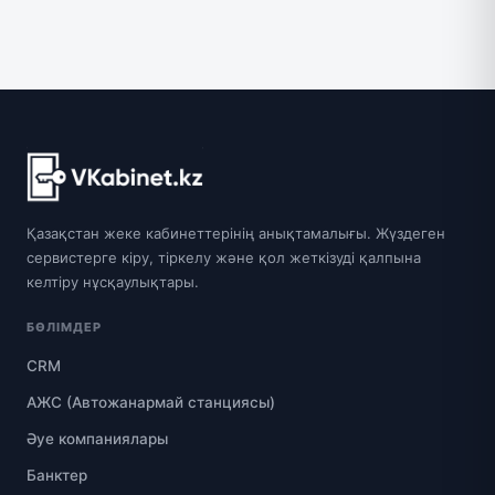
Қазақстан жеке кабинеттерінің анықтамалығы. Жүздеген
сервистерге кіру, тіркелу және қол жеткізуді қалпына
келтіру нұсқаулықтары.
БӨЛІМДЕР
CRM
АЖС (Автожанармай станциясы)
Әуе компаниялары
Банктер