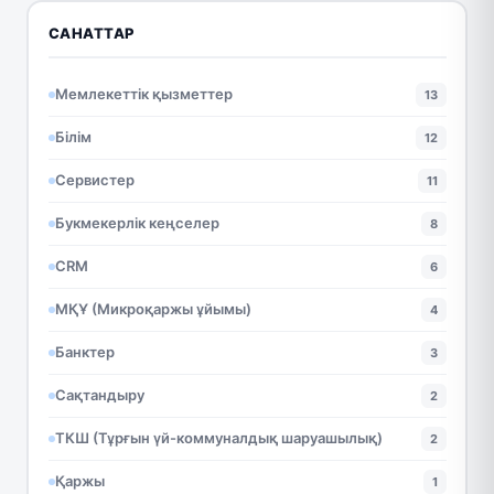
САНАТТАР
Мемлекеттік қызметтер
13
Білім
12
Сервистер
11
Букмекерлік кеңселер
8
CRM
6
МҚҰ (Микроқаржы ұйымы)
4
Банктер
3
Сақтандыру
2
ТКШ (Тұрғын үй-коммуналдық шаруашылық)
2
Қаржы
1