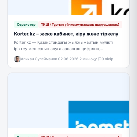
Сервистер
ТКШ (Тұрғын үй-коммуналдық шаруашылық)
Korter.kz – жеке кабинет, кіру және тіркелу
Korter.kz — Қазақстандағы жылжымайтын мүлікті
іріктеу мен сатып алуға арналған цифрлық
платформа; бастапқы және екінші реттік тұрғын үй
Алихан Сулейманов
·
02.06.2026
·
2 мин оқу
·
0 пікір
нарығын қамтиды. Сервис елдің…