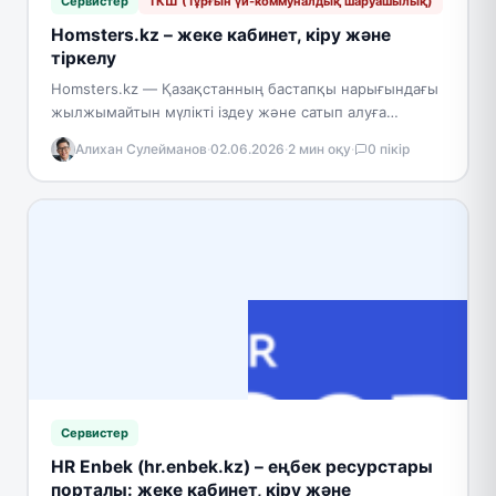
Сервистер
ТКШ (Тұрғын үй-коммуналдық шаруашылық)
Homsters.kz – жеке кабинет, кіру және
тіркелу
Homsters.kz — Қазақстанның бастапқы нарығындағы
жылжымайтын мүлікті іздеу және сатып алуға
арналған онлайн-платформа. Сервис бүкіл ел
Алихан Сулейманов
·
02.06.2026
·
2 мин оқу
·
0 пікір
бойынша құрылыс салушылардың ұсыныстарын
біріктіріп, 900-ден…
Сервистер
HR Enbek (hr.enbek.kz) – еңбек ресурстары
порталы: жеке кабинет, кіру және