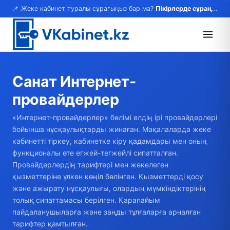
📌 Жеке кабинет туралы сұрағыңыз бар ма?
Пікірлерде сұраңыз — жауап береміз!
Санат
Интернет-
провайдерлер
«Интернет-провайдерлер» бөлімі елдің ірі провайдерлері
бойынша нұсқаулықтарды жинаған. Мақалаларда жеке
кабинетті тіркеу, кабинетке кіру қадамдары мен оның
функционалы өте егжей-тегжейлі сипатталған.
Провайдерлердің тарифтері мен жекелеген
қызметтеріне үлкен көңіл бөлінген. Қызметтерді қосу
және ажырату нұсқаулығы, олардың мүмкіндіктерінің
толық сипаттамасы берілген. Қарапайым
пайдаланушыларға және заңды тұлғаларға арналған
тарифтер қамтылған.