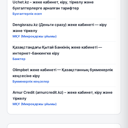
Uchet.kz – жеке кабинет, кіру, тіркелу және
бухгалтерлерге арналған тарифтер
Бухгалтерлік есеп
Dengisrazu.kz (Деньги сразу) жеке кабинеті — кіру
және тіркелу
МҚҰ (Микроқаржы ұйымы)
Қазақстандағы Қытай Банкінің жеке кабинеті —
интернет-банкингке кіру
Банктер
Olimpbet жеке кабинеті — Қазақстанның букмекерлік
кеңсесіне кіру
Букмекерлік кеңселер
Arnur Credit (arnurcredit.kz) – жеке кабинет, кіру және
тіркелу
МҚҰ (Микроқаржы ұйымы)