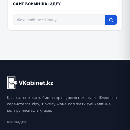
САЙТ БОЙЫНША ІЗДЕУ
Қазақстан жеке кабинеттерінің анықтамалығы. Жүздеген
сервистерге кіру, тіркелу және қол жеткізуді қалпына
келтіру нұсқаулықтары.
БӨЛІМДЕР