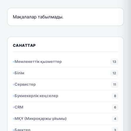
Мақалалар табылмады.
САНАТТАР
Мемлекеттік қызметтер
13
Білім
12
Сервистер
11
Букмекерлік кеңселер
8
CRM
6
МҚҰ (Микроқаржы ұйымы)
4
Банктер
3