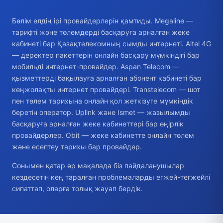
Бөлім елдің ірі провайдерлерін қамтиды. Megaline —
тарифті және төлемдерді басқаруға арналған жеке
кабинеті бар Қазақтелекомның сымды интернеті. Altel 4G
— деректер пакеттерін онлайн басқару мүмкіндігі бар
мобильді интернет-провайдер. Aspan Telecom —
қызметтерді бақылауға арналған абонент кабинеті бар
кеңжолақты интернет провайдері. Transtelecom — шот
пен төлем тарихына онлайн қол жеткізуге мүмкіндік
беретін оператор. Uplink және Ismet — жазылымды
басқаруға арналған жеке кабинеттері бар өңірлік
провайдерлер. Obit — жеке кабинетте онлайн төлем
және есептеу тарихы бар провайдер.
Сонымен қатар әр мақалада біз пайдаланушылар
кездесетін кең таралған проблемаларды егжей-тегжейлі
сипаттап, оларға толық жауап бердік.