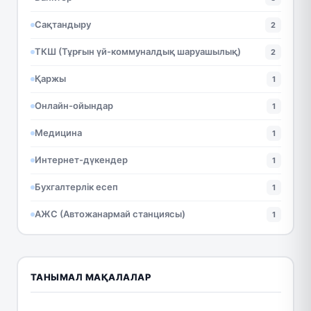
Сақтандыру
2
ТКШ (Тұрғын үй-коммуналдық шаруашылық)
2
Қаржы
1
Онлайн-ойындар
1
Медицина
1
Интернет-дүкендер
1
Бухгалтерлік есеп
1
АЖС (Автожанармай станциясы)
1
ТАНЫМАЛ МАҚАЛАЛАР