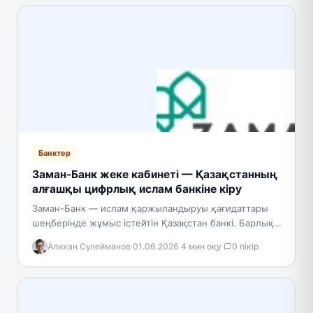
Банктер
Заман-Банк жеке кабинеті — Қазақстанның
алғашқы цифрлық ислам банкіне кіру
Заман-Банк — ислам қаржыландыруы қағидаттары
шеңберінде жұмыс істейтін Қазақстан банкі. Барлық
өнімдері пайыздық операцияларды жоятын шариат
Алихан Сулейманов
·
01.06.2026
·
4 мин оқу
·
0 пікір
талаптарына сәйкес келеді. Банк өзін цифрлық…