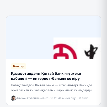
Банктер
Қазақстандағы Қытай Банкінің жеке
кабинеті — интернет-банкингке кіру
Қазақстандағы Қытай Банкі — штаб-пәтері Пекинде
орналасқан ірі халықаралық қаржылық ұйымдардың
бірі Bank of China Limited-тің еншілес банкі. Банктің
Алихан Сулейманов
·
01.06.2026
·
4 мин оқу
·
0 пікір
жалғыз акционері осы…