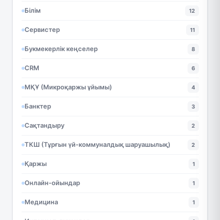
Білім
12
Сервистер
11
Букмекерлік кеңселер
8
CRM
6
МҚҰ (Микроқаржы ұйымы)
4
Банктер
3
Сақтандыру
2
ТКШ (Тұрғын үй-коммуналдық шаруашылық)
2
Қаржы
1
Онлайн-ойындар
1
Медицина
1