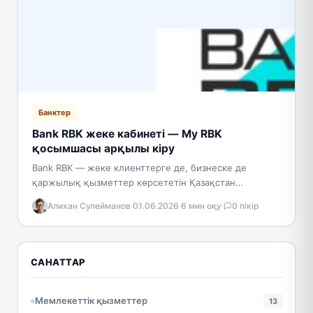
Банктер
Bank RBK жеке кабинеті — My RBK
қосымшасы арқылы кіру
Bank RBK — жеке клиенттерге де, бизнеске де
қаржылық қызметтер көрсететін Қазақстан
Республикасындағы коммерциялық банк. Банктік
Алихан Сулейманов
·
01.06.2026
·
6 мин оқу
·
0 пікір
қызметтер нарығында жұмыс істейтін банк
мынадай…
САНАТТАР
Мемлекеттік қызметтер
13