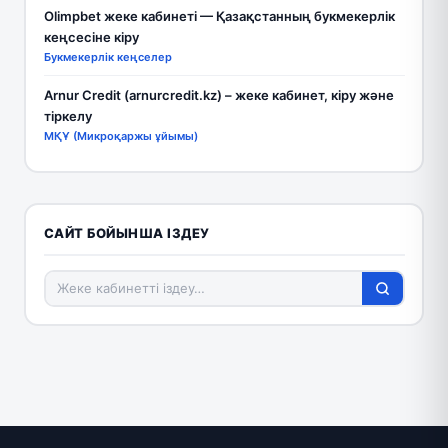
Olimpbet жеке кабинеті — Қазақстанның букмекерлік
кеңсесіне кіру
Букмекерлік кеңселер
Arnur Credit (arnurcredit.kz) – жеке кабинет, кіру және
тіркелу
МҚҰ (Микроқаржы ұйымы)
САЙТ БОЙЫНША ІЗДЕУ