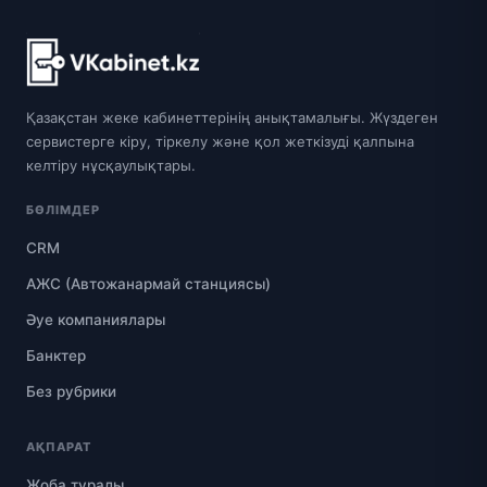
Қазақстан жеке кабинеттерінің анықтамалығы. Жүздеген
сервистерге кіру, тіркелу және қол жеткізуді қалпына
келтіру нұсқаулықтары.
БӨЛІМДЕР
CRM
АЖС (Автожанармай станциясы)
Әуе компаниялары
Банктер
Без рубрики
АҚПАРАТ
Жоба туралы