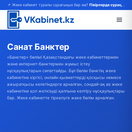
📌 Жеке кабинет туралы сұрағыңыз бар ма?
Пікірлерде сұраңыз — жауап береміз!
Санат
Банктер
«Банктер» бөлімі Қазақстандағы жеке кабинеттермен
және интернет-банктермен жұмыс істеу
нұсқаулықтарын сипаттайды. Бұл бөлім банктің жеке
кабинетіне кіргісі, онлайн қызметтерді қосқысы немесе
ажыратқысы келетіндерге арналған, сондай-ақ өз жеке
кабинетіне қол жеткізуді қалпына келтіру нұсқаулықтары
бар. Жеке кабинетте тіркелуге жеке бөлім арналған.