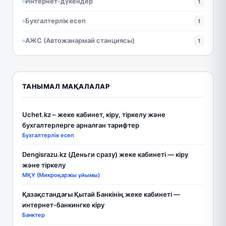
Интернет-дүкендер
1
Бухгалтерлік есеп
1
АЖС (Автожанармай станциясы)
1
ТАНЫМАЛ МАҚАЛАЛАР
Uchet.kz – жеке кабинет, кіру, тіркелу және
бухгалтерлерге арналған тарифтер
Бухгалтерлік есеп
Dengisrazu.kz (Деньги сразу) жеке кабинеті — кіру
және тіркелу
МҚҰ (Микроқаржы ұйымы)
Қазақстандағы Қытай Банкінің жеке кабинеті —
интернет-банкингке кіру
Банктер