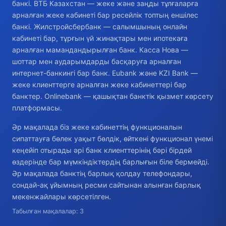
банкі. ВТБ Казахстан — жеке және заңды тұлғаларға
арналған жеке кабинеті бар ресейлік топтың еншілес
банкі. Жилстройсбербанк — салымшының онлайн
кабинеті бар, тұрғын үй жинақтары мен ипотекаға
арналған мамандандырылған банк. Касса Нова —
шоттар мен аударымдарды басқаруға арналған
интернет-банкингі бар банк. Eubank және KZI Bank —
жеке клиенттерге арналған жеке кабинеттері бар
банктер. Onlinebank — қашықтан банктік қызмет көрсету
платформасы.
Әр мақалада біз жеке кабинеттің функционалын
сипаттауға бөлек уақыт бөлдік, өйткені функционал үнемі
кеңейіп отырады әрі банк клиенттерінің бәрі бірдей
өздерінде бар мүмкіндіктердің барлығын біле бермейді.
Әр мақалада банктің барлық қолдау телефондары,
сондай-ақ ұйымның ресми сайтынан алынған барлық
мекенжайлары көрсетілген.
Табылған мақалалар: 3