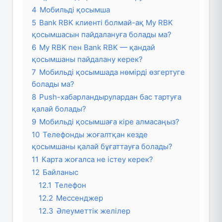
4
Мобильді қосымша
5
Bank RBK клиенті болмай-ақ My RBK
қосымшасын пайдалануға болады ма?
6
My RBK пен Bank RBK — қандай
қосымшаны пайдалану керек?
7
Мобильді қосымшада нөмірді өзгертуге
болады ма?
8
Push-хабарландырулардан бас тартуға
қалай болады?
9
Мобильді қосымшаға кіре алмасаңыз?
10
Телефонды жоғалтқан кезде
қосымшаны қалай бұғаттауға болады?
11
Карта жоғалса не істеу керек?
12
Байланыс
12.1
Телефон
12.2
Мессенджер
12.3
Әлеуметтік желілер