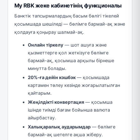
My RBK жеке кабинетінің функционалы
Банктік тапсырмалардың басым бөлігі тікелей
қосымшада шешіледі — бөлімге бармай-ақ және
қолдауға қоңырау шалмай-ақ.
Онлайн тіркелу
— шот ашуға және
қызметтерге қол жеткізуге бөлімге
бармай-ақ, қосымша арқылы бірнеше
минутта болады.
20%-ға дейін кэшбэк
— қосымшада
картамен төлеу кезінде жоғарылатылған
қайтарым.
Жеңілдікті конвертация
— қосымша
ішінде тиімді бағам бойынша валюта
айырбастау.
Халықаралық аударымдар
— бөлімге
бармай-ақ шетелге ақша жіберу.