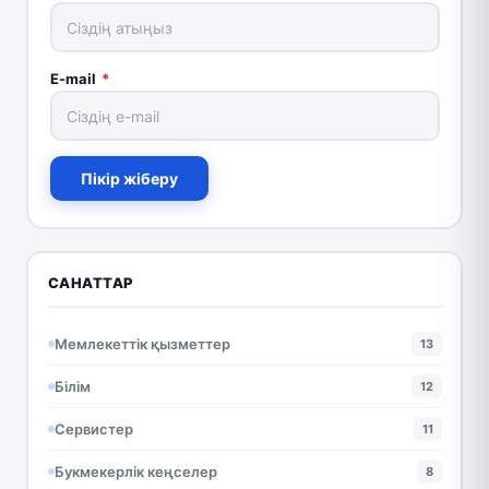
E-mail
*
Пікір жіберу
САНАТТАР
Мемлекеттік қызметтер
13
Білім
12
Сервистер
11
Букмекерлік кеңселер
8