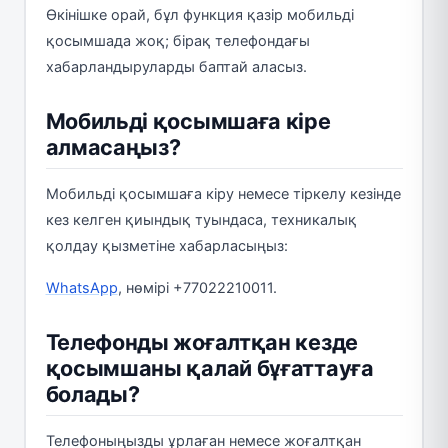
Өкінішке орай, бұл функция қазір мобильді
қосымшада жоқ; бірақ телефондағы
хабарландыруларды баптай аласыз.
Мобильді қосымшаға кіре
алмасаңыз?
Мобильді қосымшаға кіру немесе тіркелу кезінде
кез келген қиындық туындаса, техникалық
қолдау қызметіне хабарласыңыз:
WhatsApp
, нөмірі +77022210011.
Телефонды жоғалтқан кезде
қосымшаны қалай бұғаттауға
болады?
Телефоныңызды ұрлаған немесе жоғалтқан