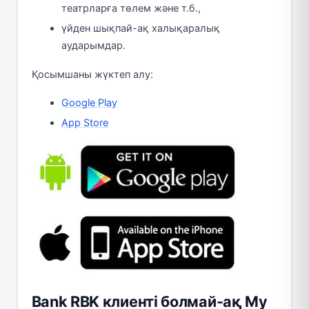
театрларға төлем және т.б.,
үйден шықпай-ақ халықаралық
аударымдар.
Қосымшаны жүктеп алу:
Google Play
App Store
Bank RBK клиенті болмай-ақ My