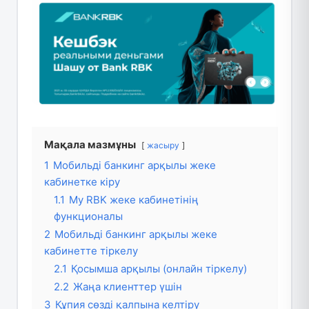
Мақала мазмұны
жасыру
1
Мобильді банкинг арқылы жеке
кабинетке кіру
1.1
My RBK жеке кабинетінің
функционалы
2
Мобильді банкинг арқылы жеке
кабинетте тіркелу
2.1
Қосымша арқылы (онлайн тіркелу)
2.2
Жаңа клиенттер үшін
3
Құпия сөзді қалпына келтіру