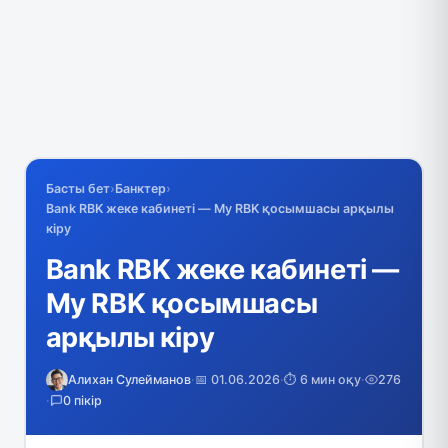
Басты бет
›
Банктер
›
Bank RBK жеке кабинеті — My RBK қосымшасы арқылы
кіру
Bank RBK жеке кабинеті —
My RBK қосымшасы
арқылы кіру
Алихан Сулейманов
·
📅 01.06.2026
·
⏱️ 6 мин оқу
·
276
·
0 пікір