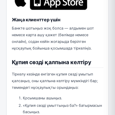
Жаңа клиенттер үшін
Банкте шотыңыз жоқ болса — алдымен шот
немесе карта ашу қажет (бөлімде немесе
онлайн), содан кейін жоғарыда берілген
нұсқаулық бойынша қосымшада тіркеліңіз.
Құпия сөзді қалпына келтіру
Тіркелу кезінде енгізген құпия сөзді ұмытып
қалсаңыз, оны қалпына келтіру мүмкіндігі бар;
төмендегі нұсқаулықты орындаңыз:
Қосымшаны ашыңыз.
«Құпия сөзді ұмыттыңыз ба?» батырмасын
басыңыз.