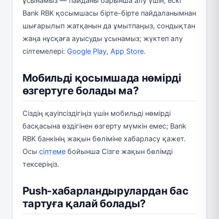
ұсынамыз — пайданы барынша алу үшін; ескі
Bank RBK қосымшасы бірте-бірте пайдаланымнан
шығарылып жатқанын да ұмытпаңыз, сондықтан
жаңа нұсқаға ауысуды ұсынамыз; жүктеп алу
сілтемелері:
Google Play
,
App Store
.
Мобильді қосымшада нөмірді
өзгертуге болады ма?
Сіздің қауіпсіздігіңіз үшін мобильді нөмірді
басқасына өздігінен өзгерту мүмкін емес; Bank
RBK банкінің жақын бөліміне хабарласу қажет.
Осы
сілтеме
бойынша Сізге жақын бөлімді
тексеріңіз.
Push-хабарландырулардан бас
тартуға қалай болады?