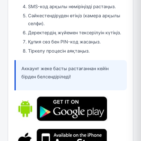
SMS-код арқылы нөміріңізді растаңыз.
Сәйкестендіруден өтіңіз (камера арқылы
селфи).
Деректердің жүйемен тексерілуін күтіңіз.
Құпия сөз бен PIN-код жасаңыз.
Тіркелу процесін аяқтаңыз.
Аккаунт жеке басты растағаннан кейін
бірден белсендіріледі!