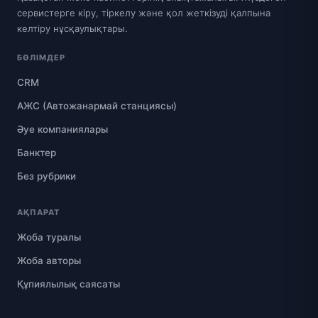
сервистерге кіру, тіркелу және қол жеткізуді қалпына
келтіру нұсқаулықтары.
БӨЛІМДЕР
CRM
АЖС (Автожанармай станциясы)
Әуе компаниялары
Банктер
Без рубрики
АҚПАРАТ
Жоба туралы
Жоба авторы
Құпиялылық саясаты