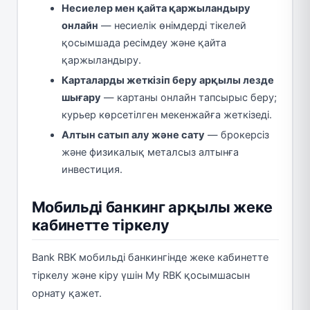
Несиелер мен қайта қаржыландыру
онлайн
— несиелік өнімдерді тікелей
қосымшада ресімдеу және қайта
қаржыландыру.
Карталарды жеткізіп беру арқылы лезде
шығару
— картаны онлайн тапсырыс беру;
курьер көрсетілген мекенжайға жеткізеді.
Алтын сатып алу және сату
— брокерсіз
және физикалық металсыз алтынға
инвестиция.
Мобильді банкинг арқылы жеке
кабинетте тіркелу
Bank RBK мобильді банкингінде жеке кабинетте
тіркелу және кіру үшін My RBK қосымшасын
орнату қажет.