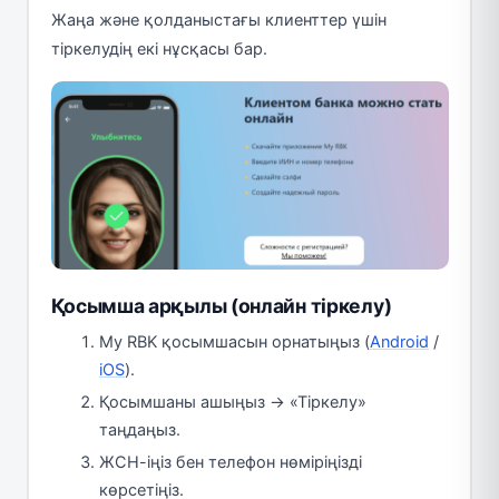
Жаңа және қолданыстағы клиенттер үшін
тіркелудің екі нұсқасы бар.
Қосымша арқылы (онлайн тіркелу)
My RBK қосымшасын орнатыңыз (
Android
/
iOS
).
Қосымшаны ашыңыз → «Тіркелу»
таңдаңыз.
ЖСН-іңіз бен телефон нөміріңізді
көрсетіңіз.