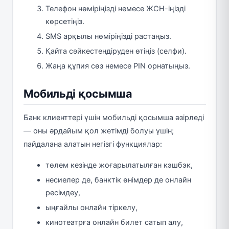
Телефон нөміріңізді немесе ЖСН-іңізді
көрсетіңіз.
SMS арқылы нөміріңізді растаңыз.
Қайта сәйкестендіруден өтіңіз (селфи).
Жаңа құпия сөз немесе PIN орнатыңыз.
Мобильді қосымша
Банк клиенттері үшін мобильді қосымша әзірледі
— оны әрдайым қол жетімді болуы үшін;
пайдалана алатын негізгі функциялар:
төлем кезінде жоғарылатылған кэшбэк,
несиелер де, банктік өнімдер де онлайн
ресімдеу,
ыңғайлы онлайн тіркелу,
кинотеатрға онлайн билет сатып алу,