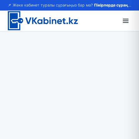
📌 Жеке кабинет туралы сұрағыңыз бар ма?
Пікірлерде сұраңыз — жауап береміз!