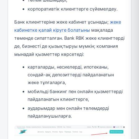
корпоративтік клиенттерге сүйемелдеу.
Банк клиенттеріне жеке кабинет ұсынады;
жеке
кабинетке қалай кіруге болатыны
мақалада
төменде сипатталған. Bank RBK жеке клиенттерді
де, бизнесті де қызықтыруы мүмкін; компания
мынадай қызметтер көрсетеді:
карталарды, несиелерді, ипотеканы,
сондай-ақ депозиттерді пайдаланатын
жеке тұлғаларға,
мобильді банкинг пен онлайн қызметтерді
пайдаланатын клиенттерге,
аударымдар мен онлайн төлемдерді
пайдаланушыларға.