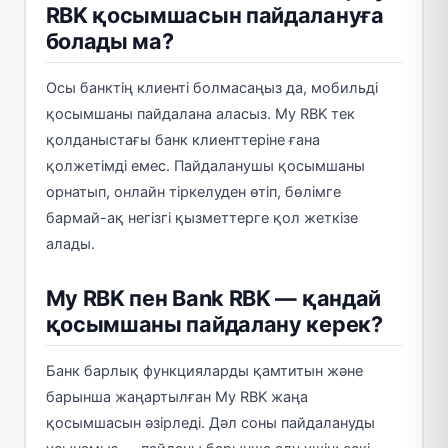
RBK қосымшасын пайдалануға
болады ма?
Осы банктің клиенті болмасаңыз да, мобильді
қосымшаны пайдалана аласыз. My RBK тек
қолданыстағы банк клиенттеріне ғана
қолжетімді емес. Пайдаланушы қосымшаны
орнатып, онлайн тіркелуден өтіп, бөлімге
бармай-ақ негізгі қызметтерге қол жеткізе
алады.
My RBK пен Bank RBK — қандай
қосымшаны пайдалану керек?
Банк барлық функцияларды қамтитын және
барынша жаңартылған My RBK жаңа
қосымшасын әзірледі. Дәл соны пайдалануды