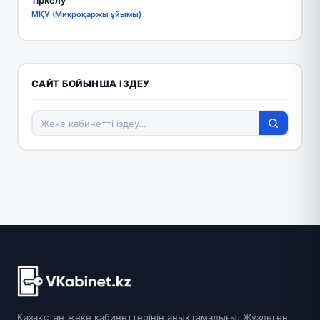
тіркелу
МҚҰ (Микроқаржы ұйымы)
САЙТ БОЙЫНША ІЗДЕУ
Қазақстан жеке кабинеттерінің анықтамалығы. Жүздеген