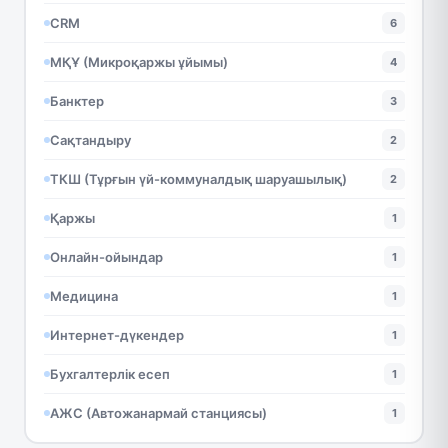
CRM
6
МҚҰ (Микроқаржы ұйымы)
4
Банктер
3
Сақтандыру
2
ТКШ (Тұрғын үй-коммуналдық шаруашылық)
2
Қаржы
1
Онлайн-ойындар
1
Медицина
1
Интернет-дүкендер
1
Бухгалтерлік есеп
1
АЖС (Автожанармай станциясы)
1