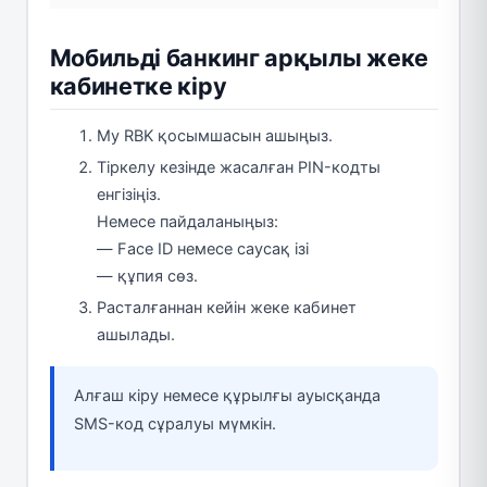
Мобильді банкинг арқылы жеке
кабинетке кіру
My RBK қосымшасын ашыңыз.
Тіркелу кезінде жасалған PIN-кодты
енгізіңіз.
Немесе пайдаланыңыз:
— Face ID немесе саусақ ізі
— құпия сөз.
Расталғаннан кейін жеке кабинет
ашылады.
Алғаш кіру немесе құрылғы ауысқанда
SMS-код сұралуы мүмкін.