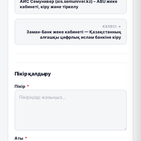
АИС Семунивер (ais.semuniver.kz) – ABU жеке
кабинеті, кіру және тіркелу
КЕЛЕСІ →
Заман-Банк жеке кабинеті — Қазақстанның
алғашқы цифрлық ислам банкіне кіру
Пікір қалдыру
Пікір
*
Аты
*