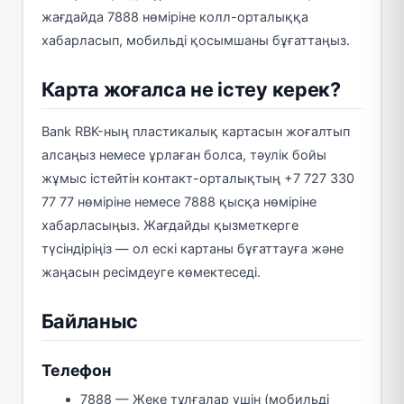
жағдайда 7888 нөміріне колл-орталыққа
хабарласып, мобильді қосымшаны бұғаттаңыз.
Карта жоғалса не істеу керек?
Bank RBK-ның пластикалық картасын жоғалтып
алсаңыз немесе ұрлаған болса, тәулік бойы
жұмыс істейтін контакт-орталықтың +7 727 330
77 77 нөміріне немесе 7888 қысқа нөміріне
хабарласыңыз. Жағдайды қызметкерге
түсіндіріңіз — ол ескі картаны бұғаттауға және
жаңасын ресімдеуге көмектеседі.
Байланыс
Телефон
7888 — Жеке тұлғалар үшін (мобильді