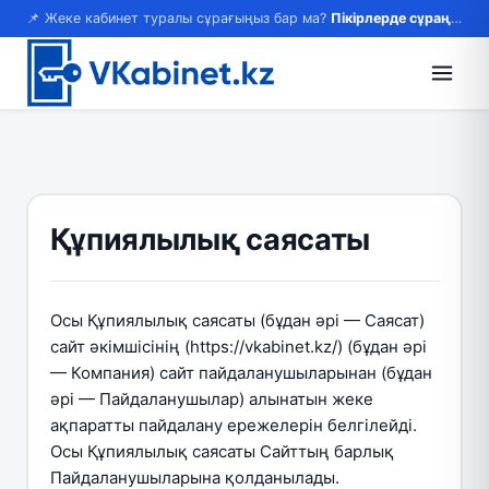
📌 Жеке кабинет туралы сұрағыңыз бар ма?
Пікірлерде сұраңыз — жауап береміз!
Құпиялылық саясаты
Осы Құпиялылық саясаты (бұдан әрі — Саясат)
сайт әкімшісінің (https://vkabinet.kz/) (бұдан әрі
— Компания) сайт пайдаланушыларынан (бұдан
әрі — Пайдаланушылар) алынатын жеке
ақпаратты пайдалану ережелерін белгілейді.
Осы Құпиялылық саясаты Сайттың барлық
Пайдаланушыларына қолданылады.