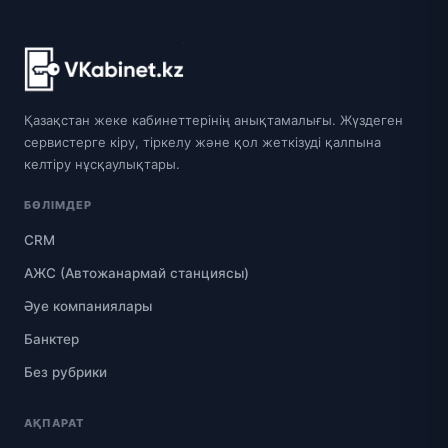
Қазақстан жеке кабинеттерінің анықтамалығы. Жүздеген
сервистерге кіру, тіркелу және қол жеткізуді қалпына
келтіру нұсқаулықтары.
БӨЛІМДЕР
CRM
АЖС (Автожанармай станциясы)
Әуе компаниялары
Банктер
Без рубрики
АҚПАРАТ