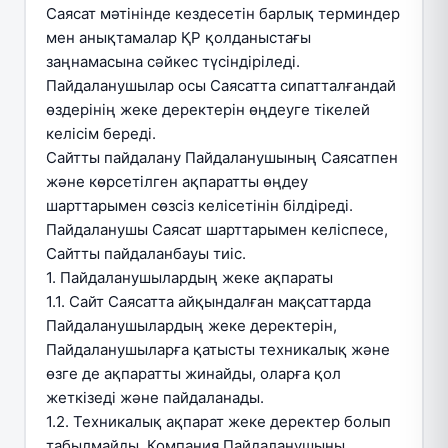
Саясат мәтінінде кездесетін барлық терминдер
мен анықтамалар ҚР қолданыстағы
заңнамасына сәйкес түсіндіріледі.
Пайдаланушылар осы Саясатта сипатталғандай
өздерінің жеке деректерін өңдеуге тікелей
келісім береді.
Сайтты пайдалану Пайдаланушының Саясатпен
және көрсетілген ақпаратты өңдеу
шарттарымен сөзсіз келісетінін білдіреді.
Пайдаланушы Саясат шарттарымен келіспесе,
Сайтты пайдаланбауы тиіс.
1. Пайдаланушылардың жеке ақпараты
1.1. Сайт Саясатта айқындалған мақсаттарда
Пайдаланушылардың жеке деректерін,
Пайдаланушыларға қатысты техникалық және
өзге де ақпаратты жинайды, оларға қол
жеткізеді және пайдаланады.
1.2. Техникалық ақпарат жеке деректер болып
табылмайды. Компания Пайдаланушыны