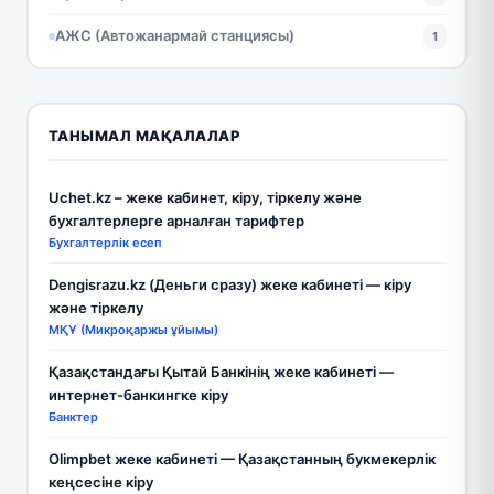
АЖС (Автожанармай станциясы)
1
ТАНЫМАЛ МАҚАЛАЛАР
Uchet.kz – жеке кабинет, кіру, тіркелу және
бухгалтерлерге арналған тарифтер
Бухгалтерлік есеп
Dengisrazu.kz (Деньги сразу) жеке кабинеті — кіру
және тіркелу
МҚҰ (Микроқаржы ұйымы)
Қазақстандағы Қытай Банкінің жеке кабинеті —
интернет-банкингке кіру
Банктер
Olimpbet жеке кабинеті — Қазақстанның букмекерлік
кеңсесіне кіру