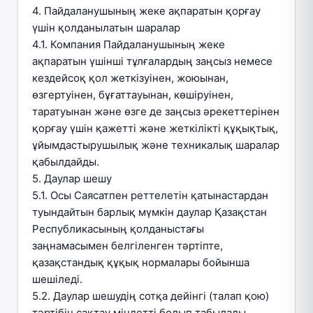
4. Пайдаланушының жеке ақпаратын қорғау
үшін қолданылатын шаралар
4.1. Компания Пайдаланушының жеке
ақпаратын үшінші тұлғалардың заңсыз немесе
кездейсоқ қол жеткізуінен, жоюынан,
өзгертуінен, бұғаттауынан, көшіруінен,
таратуынан және өзге де заңсыз әрекеттерінен
қорғау үшін қажетті және жеткілікті құқықтық,
ұйымдастырушылық және техникалық шаралар
қабылдайды.
5. Даулар шешу
5.1. Осы Саясатпен реттелетін қатынастардан
туындайтын барлық мүмкін даулар Қазақстан
Республикасының қолданыстағы
заңнамасымен белгіленген тәртіпте,
қазақстандық құқық нормалары бойынша
шешіледі.
5.2. Даулар шешудің сотқа дейінгі (талап қою)
тәртібін сақтау міндетті болып табылады.