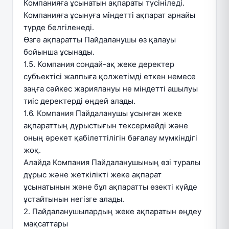
Компанияға ұсынатын ақпараты түсініледі.
Компанияға ұсынуға міндетті ақпарат арнайы
түрде белгіленеді.
Өзге ақпаратты Пайдаланушы өз қалауы
бойынша ұсынады.
1.5. Компания сондай-ақ жеке деректер
субъектісі жалпыға қолжетімді еткен немесе
заңға сәйкес жариялануы не міндетті ашылуы
тиіс деректерді өңдей алады.
1.6. Компания Пайдаланушы ұсынған жеке
ақпараттың дұрыстығын тексермейді және
оның әрекет қабілеттілігін бағалау мүмкіндігі
жоқ.
Алайда Компания Пайдаланушының өзі туралы
дұрыс және жеткілікті жеке ақпарат
ұсынатынын және бұл ақпаратты өзекті күйде
ұстайтынын негізге алады.
2. Пайдаланушылардың жеке ақпаратын өңдеу
мақсаттары