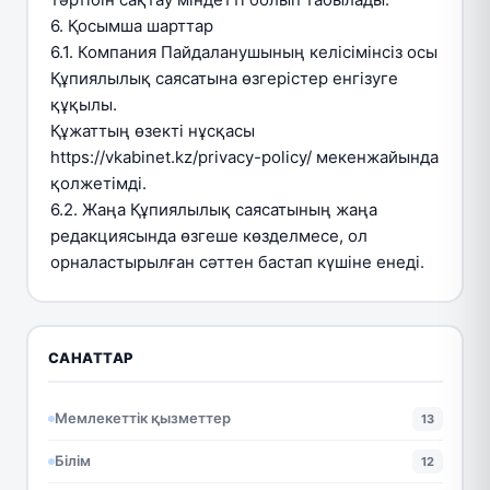
6. Қосымша шарттар
6.1. Компания Пайдаланушының келісімінсіз осы
Құпиялылық саясатына өзгерістер енгізуге
құқылы.
Құжаттың өзекті нұсқасы
https://vkabinet.kz/privacy-policy/ мекенжайында
қолжетімді.
6.2. Жаңа Құпиялылық саясатының жаңа
редакциясында өзгеше көзделмесе, ол
орналастырылған сәттен бастап күшіне енеді.
САНАТТАР
Мемлекеттік қызметтер
13
Білім
12