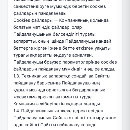
сәйкестендіруге мүмкіндік беретін cookies
файлдарын пайдаланады.
Cookies файлдары — Компанияның қолында
болатын мәтіндік файлдар; олар
Пайдаланушының белсенділігі туралы
ақпаратты, оның ішінде Пайдаланушы қандай
беттерге кіргені және бетте өткізген уақыты
туралы ақпаратты өңдеуге арналған.
Пайдаланушы браузер параметрлерінде cookies
файлдарын пайдалану мүмкіндігін өшіре алады.
1.3. Техникалық ақпаратқа сондай-ақ Сайтты
пайдалану барысында Пайдаланушының
құрылғысында орнатылған бағдарламалық
жасақтама арқылы автоматты түрде
Компанияға жіберілетін ақпарат жатады.
1.4. Пайдаланушының жеке деректері деп
Пайдаланушының Сайтта өтінішті толтыру және
одан кейінгі Сайтты пайдалану кезінде