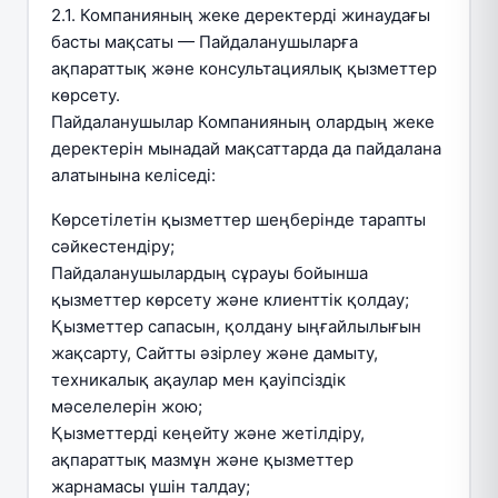
2.1. Компанияның жеке деректерді жинаудағы
басты мақсаты — Пайдаланушыларға
ақпараттық және консультациялық қызметтер
көрсету.
Пайдаланушылар Компанияның олардың жеке
деректерін мынадай мақсаттарда да пайдалана
алатынына келіседі:
Көрсетілетін қызметтер шеңберінде тарапты
сәйкестендіру;
Пайдаланушылардың сұрауы бойынша
қызметтер көрсету және клиенттік қолдау;
Қызметтер сапасын, қолдану ыңғайлылығын
жақсарту, Сайтты әзірлеу және дамыту,
техникалық ақаулар мен қауіпсіздік
мәселелерін жою;
Қызметтерді кеңейту және жетілдіру,
ақпараттық мазмұн және қызметтер
жарнамасы үшін талдау;