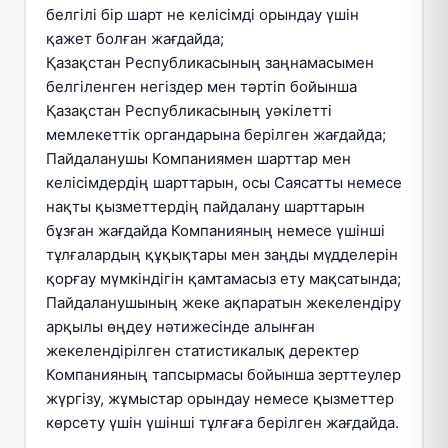
белгілі бір шарт не келісімді орындау үшін
қажет болған жағдайда;
Қазақстан Республикасының заңнамасымен
белгіленген негіздер мен тәртіп бойынша
Қазақстан Республикасының уәкілетті
мемлекеттік органдарына берілген жағдайда;
Пайдаланушы Компаниямен шарттар мен
келісімдердің шарттарын, осы Саясатты немесе
нақты қызметтердің пайдалану шарттарын
бұзған жағдайда Компанияның немесе үшінші
тұлғалардың құқықтары мен заңды мүдделерін
қорғау мүмкіндігін қамтамасыз ету мақсатында;
Пайдаланушының жеке ақпаратын жекелендіру
арқылы өңдеу нәтижесінде алынған
жекелендірілген статистикалық деректер
Компанияның тапсырмасы бойынша зерттеулер
жүргізу, жұмыстар орындау немесе қызметтер
көрсету үшін үшінші тұлғаға берілген жағдайда.