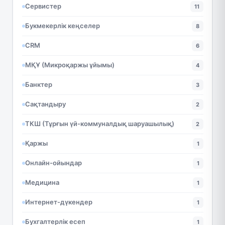
Сервистер
11
Букмекерлік кеңселер
8
CRM
6
МҚҰ (Микроқаржы ұйымы)
4
Банктер
3
Сақтандыру
2
ТКШ (Тұрғын үй-коммуналдық шаруашылық)
2
Қаржы
1
Онлайн-ойындар
1
Медицина
1
Интернет-дүкендер
1
Бухгалтерлік есеп
1