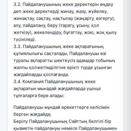
3.2. Пайдаланушының жеке деректерін өңдеу
деп жеке деректерді жинау, жазу, жүйелеу,
жинақтау, сақтау, нақтылау (жаңарту, өзгерту),
алу, пайдалану, беру (тарату, ұсыну, қол
жеткізу), жекелендіру, бұғаттау, жою, жоқ қылу
түсініледі.
3.3. Пайдаланушының жеке ақпаратының
құпиялылығы сақталады, Пайдаланушы өзі
туралы ақпаратты шектеусіз адамдар тобының
жалпы қолжетімділігіне ерікті түрде ұсынған
жағдайларды қоспағанда.
3.4. Компания Пайдаланушының жеке
ақпаратын мынадай жағдайларда үшінші
тұлғаларға бере алады:
Пайдаланушы мұндай әрекеттерге келісімін
берген жағдайда;
Берілу Пайдаланушының Сайттың белгілі бір
қызметін пайдалануы немесе Пайдаланушымен