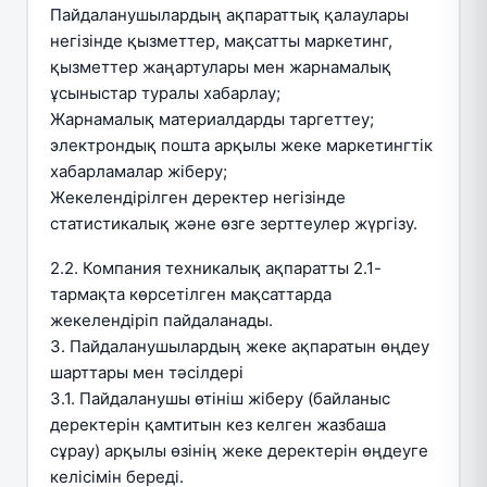
Пайдаланушылардың ақпараттық қалаулары
негізінде қызметтер, мақсатты маркетинг,
қызметтер жаңартулары мен жарнамалық
ұсыныстар туралы хабарлау;
Жарнамалық материалдарды таргеттеу;
электрондық пошта арқылы жеке маркетингтік
хабарламалар жіберу;
Жекелендірілген деректер негізінде
статистикалық және өзге зерттеулер жүргізу.
2.2. Компания техникалық ақпаратты 2.1-
тармақта көрсетілген мақсаттарда
жекелендіріп пайдаланады.
3. Пайдаланушылардың жеке ақпаратын өңдеу
шарттары мен тәсілдері
3.1. Пайдаланушы өтініш жіберу (байланыс
деректерін қамтитын кез келген жазбаша
сұрау) арқылы өзінің жеке деректерін өңдеуге
келісімін береді.