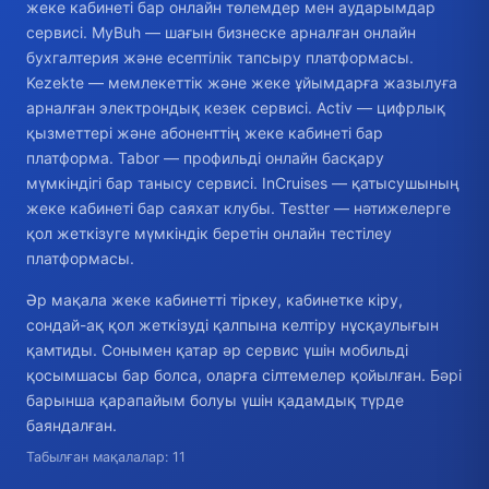
жеке кабинеті бар онлайн төлемдер мен аударымдар
сервисі. MyBuh — шағын бизнеске арналған онлайн
бухгалтерия және есептілік тапсыру платформасы.
Kezekte — мемлекеттік және жеке ұйымдарға жазылуға
арналған электрондық кезек сервисі. Activ — цифрлық
қызметтері және абоненттің жеке кабинеті бар
платформа. Tabor — профильді онлайн басқару
мүмкіндігі бар танысу сервисі. InCruises — қатысушының
жеке кабинеті бар саяхат клубы. Testter — нәтижелерге
қол жеткізуге мүмкіндік беретін онлайн тестілеу
платформасы.
Әр мақала жеке кабинетті тіркеу, кабинетке кіру,
сондай-ақ қол жеткізуді қалпына келтіру нұсқаулығын
қамтиды. Сонымен қатар әр сервис үшін мобильді
қосымшасы бар болса, оларға сілтемелер қойылған. Бәрі
барынша қарапайым болуы үшін қадамдық түрде
баяндалған.
Табылған мақалалар: 11