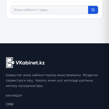
Қазақстан жеке кабинеттерінің анықтамалығы. Жүздеген
сервистерге кіру, тіркелу және қол жеткізуді қалпына
келтіру нұсқаулықтары.
БӨЛІМДЕР
CRM