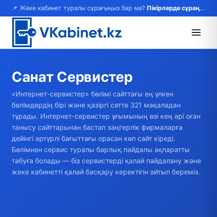
📌 Жеке кабинет туралы сұрағыңыз бар ма?
Пікірлерде сұраңыз — жауап береміз!
Санат
Сервистер
«Интернет-сервистер» бөлімі сайттағы ең үлкен
бөлімдердің бірі және қазіргі сәтте 321 мақаладан
тұрады. Интернет-сервистер ұғымының өзі кең әрі оған
танысу сайттарынан бастап заңгерлік фирмаларға
дейінгі әртүрлі бағыттағы орасан көп сайт кіреді.
Бөлімнен сервис туралы барлық пайдалы ақпаратты
табуға болады — біз сервистерді қалай пайдалану және
жеке кабинетті қалай басқару керектігін айтып береміз.