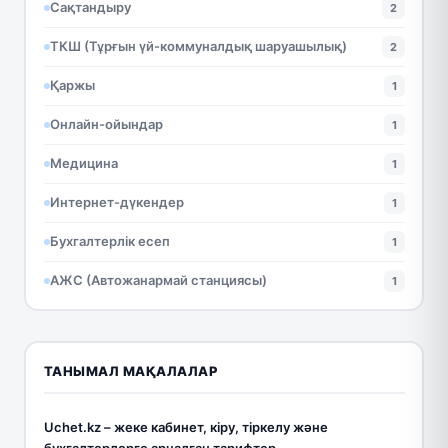
Сақтандыру
2
ТКШ (Тұрғын үй-коммуналдық шаруашылық)
2
Қаржы
1
Онлайн-ойындар
1
Медицина
1
Интернет-дүкендер
1
Бухгалтерлік есеп
1
АЖС (Автожанармай станциясы)
1
ТАНЫМАЛ МАҚАЛАЛАР
Uchet.kz – жеке кабинет, кіру, тіркелу және
бухгалтерлерге арналған тарифтер