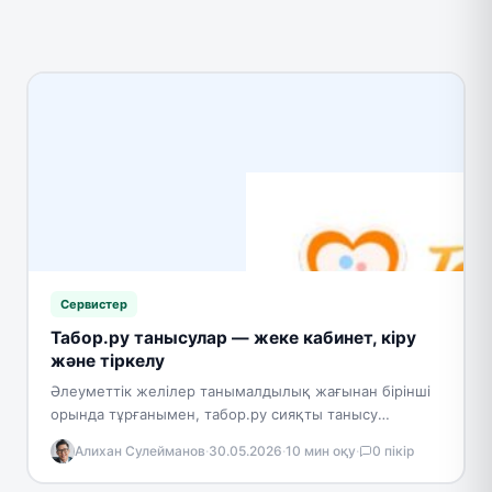
Сервистер
Табор.ру танысулар — жеке кабинет, кіру
және тіркелу
Әлеуметтік желілер танымалдылық жағынан бірінші
орында тұрғанымен, табор.ру сияқты танысу
сайттары тікелей танысудан қорқатын, бірақ жан
Алихан Сулейманов
·
30.05.2026
·
10 мин оқу
·
0 пікір
жарын табуды қалайтындар арасында әрқашан
сұранысқа…