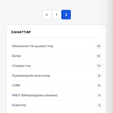
←
1
2
САНАТТАР
Мемлекеттік қызметтер
13
Білім
12
Сервистер
11
Букмекерлік кеңселер
8
CRM
6
МҚҰ (Микроқаржы ұйымы)
4
Банктер
3