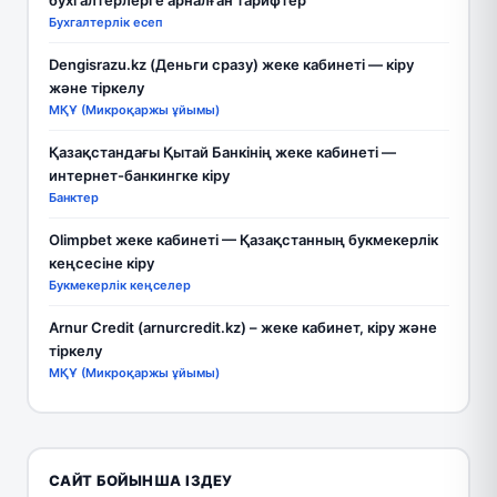
Бухгалтерлік есеп
Dengisrazu.kz (Деньги сразу) жеке кабинеті — кіру
және тіркелу
МҚҰ (Микроқаржы ұйымы)
Қазақстандағы Қытай Банкінің жеке кабинеті —
интернет-банкингке кіру
Банктер
Olimpbet жеке кабинеті — Қазақстанның букмекерлік
кеңсесіне кіру
Букмекерлік кеңселер
Arnur Credit (arnurcredit.kz) – жеке кабинет, кіру және
тіркелу
МҚҰ (Микроқаржы ұйымы)
САЙТ БОЙЫНША ІЗДЕУ