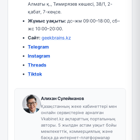
Алматы қ., Тимирязев көшесі, 38/1, 2-
қабат, 7-кеңсе.
Жұмыс уақыты:
дс–жм 09:00–18:00, сб–
жс 10:00–20:00.
Сайт:
geekbrains.kz
Telegram
Instagram
Threads
Tiktok
Алихан Сулейманов
Қазақстанның жеке кабинеттері мен
онлайн сервистеріне арналған
Vkabinet.kz ақпараттық порталының
авторы. 5 жылдан астам уақыт бойы
мемлекеттік, коммерциялық және
басқа да интернет-платформалар