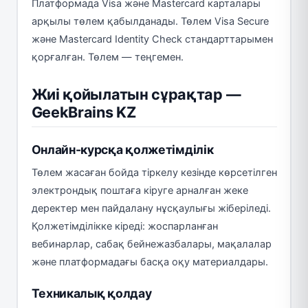
Платформада Visa және Mastercard карталары
арқылы төлем қабылданады. Төлем Visa Secure
және Mastercard Identity Check стандарттарымен
қорғалған. Төлем — теңгемен.
Жиі қойылатын сұрақтар —
GeekBrains KZ
Онлайн-курсқа қолжетімділік
Төлем жасаған бойда тіркелу кезінде көрсетілген
электрондық поштаға кіруге арналған жеке
деректер мен пайдалану нұсқаулығы жіберіледі.
Қолжетімділікке кіреді: жоспарланған
вебинарлар, сабақ бейнежазбалары, мақалалар
және платформадағы басқа оқу материалдары.
Техникалық қолдау