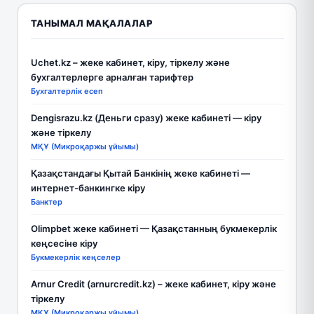
ТАНЫМАЛ МАҚАЛАЛАР
Uchet.kz – жеке кабинет, кіру, тіркелу және
бухгалтерлерге арналған тарифтер
Бухгалтерлік есеп
Dengisrazu.kz (Деньги сразу) жеке кабинеті — кіру
және тіркелу
МҚҰ (Микроқаржы ұйымы)
Қазақстандағы Қытай Банкінің жеке кабинеті —
интернет-банкингке кіру
Банктер
Olimpbet жеке кабинеті — Қазақстанның букмекерлік
кеңсесіне кіру
Букмекерлік кеңселер
Arnur Credit (arnurcredit.kz) – жеке кабинет, кіру және
тіркелу
МҚҰ (Микроқаржы ұйымы)