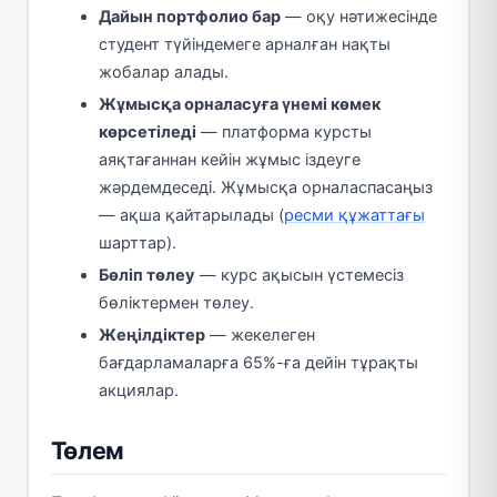
Дайын портфолио бар
— оқу нәтижесінде
студент түйіндемеге арналған нақты
жобалар алады.
Жұмысқа орналасуға үнемі көмек
көрсетіледі
— платформа курсты
аяқтағаннан кейін жұмыс іздеуге
жәрдемдеседі. Жұмысқа орналаспасаңыз
— ақша қайтарылады (
ресми құжаттағы
шарттар).
Бөліп төлеу
— курс ақысын үстемесіз
бөліктермен төлеу.
Жеңілдіктер
— жекелеген
бағдарламаларға 65%-ға дейін тұрақты
акциялар.
Төлем