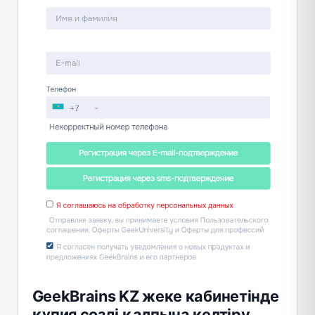
GeekBrains KZ жеке кабинетінде
құпия сөзді қалпына келтіру