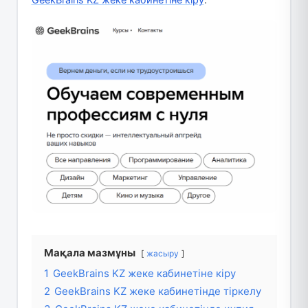
Мақала мазмұны
жасыру
1
GeekBrains KZ жеке кабинетіне кіру
2
GeekBrains KZ жеке кабинетінде тіркелу