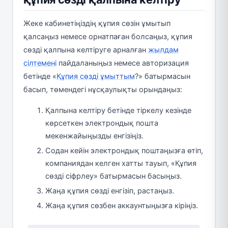
Жеке кабинетіңіздің құпия сөзін ұмытып
қалсаңыз немесе орнатпаған болсаңыз, құпия
сөзді қалпына келтіруге арналған
жылдам
сілтемені
пайдаланыңыз немесе авторизация
бетінде «
Құпия сөзді ұмыттым
?» батырмасын
басып, төмендегі нұсқаулықты орындаңыз:
Қалпына келтіру бетінде тіркелу кезінде
көрсеткен электрондық пошта
мекенжайыңызды енгізіңіз.
Содан кейін электрондық поштаңызға өтіп,
компаниядан келген хатты тауып, «Құпия
сөзді сіфрлеу» батырмасын басыңыз.
Жаңа құпия сөзді енгізіп, растаңыз.
Жаңа құпия сөзбен аккаунтыңызға кіріңіз.