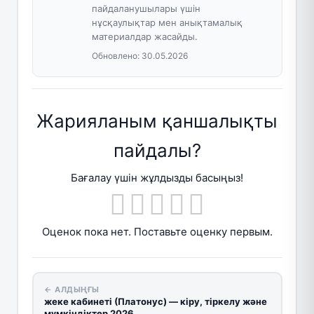
пайдаланушылары үшін
нұсқаулықтар мен анықтамалық
материалдар жасайды.
Обновлено:
30.05.2026
Жарияланым қаншалықты
пайдалы?
Бағалау үшін жұлдызды басыңыз!
Оценок пока нет. Поставьте оценку первым.
← АЛДЫҢҒЫ
жеке кабинеті (Платонус) — кіру, тіркелу және
мүмкіндіктер 2026