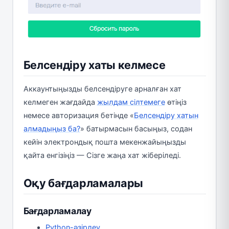
Белсендіру хаты келмесе
Аккаунтыңызды белсендіруге арналған хат
келмеген жағдайда
жылдам сілтемеге
өтіңіз
немесе авторизация бетінде «
Белсендіру хатын
алмадыңыз ба?
» батырмасын басыңыз, содан
кейін электрондық пошта мекенжайыңызды
қайта енгізіңіз — Сізге жаңа хат жіберіледі.
Оқу бағдарламалары
Бағдарламалау
Python-әзірлеу