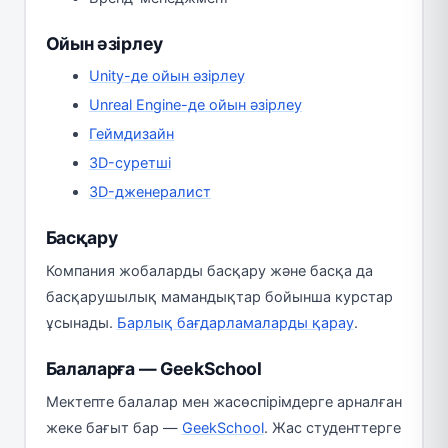
Ойын әзірлеу
Unity-де ойын әзірлеу
Unreal Engine-де ойын әзірлеу
Геймдизайн
3D-суретші
3D-дженералист
Басқару
Компания жобаларды басқару және басқа да
басқарушылық мамандықтар бойынша курстар
ұсынады.
Барлық бағдарламаларды қарау
.
Балаларға — GeekSchool
Мектепте балалар мен жасөспірімдерге арналған
жеке бағыт бар —
GeekSchool
. Жас студенттерге