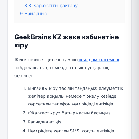
8.3
Қаражатты қайтару
9
Байланыс
GeekBrains KZ жеке кабинетіне
кіру
Жеке кабинетіңізге кіру үшін
жылдам сілтемені
пайдаланыңыз, төменде толық нұсқаулық
берілген:
Ыңғайлы кіру тәсілін таңдаңыз: әлеуметтік
желілер арқылы немесе тіркелу кезінде
көрсеткен телефон нөміріңізді енгізіңіз.
«Жалғастыру» батырмасын басыңыз.
Капчадан өтіңіз.
Нөміріңізге келген SMS-кодты енгізіңіз.