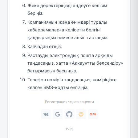
Жеке деректеріңізді өңдеуге келісім
беріңіз.
Компанияның жаңа өнімдері туралы
хабарламаларға келісетін белгіні
қалдырыңыз немесе алып тастаңыз.
Капчадан өтіңіз.
Растауды электрондық пошта арқылы
таңдасаңыз, хатта «Аккаунтты белсендіру»
батырмасын басыңыз.
Телефон нөмірін таңдасаңыз, нөміріңізге
келген SMS-кодты енгізіңіз.