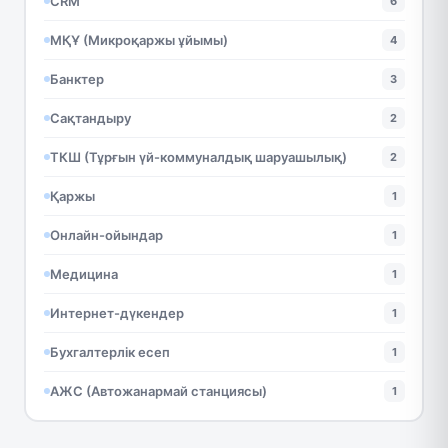
CRM
6
МҚҰ (Микроқаржы ұйымы)
4
Банктер
3
Сақтандыру
2
ТКШ (Тұрғын үй-коммуналдық шаруашылық)
2
Қаржы
1
Онлайн-ойындар
1
Медицина
1
Интернет-дүкендер
1
Бухгалтерлік есеп
1
АЖС (Автожанармай станциясы)
1