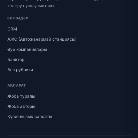
келтіру нұсқаулықтары.
БӨЛІМДЕР
CRM
АЖС (Автожанармай станциясы)
Әуе компаниялары
Банктер
Без рубрики
АҚПАРАТ
Жоба туралы
Жоба авторы
Құпиялылық саясаты