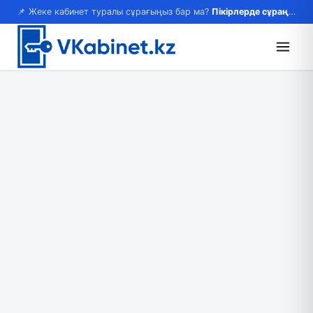
📌 Жеке кабинет туралы сұрағыңыз бар ма?
Пікірлерде сұраңыз — жауап береміз!