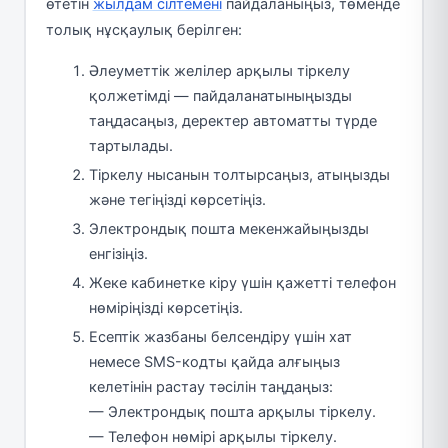
өтетін
жылдам сілтемені
пайдаланыңыз, төменде
толық нұсқаулық берілген:
Әлеуметтік желілер арқылы тіркелу
қолжетімді — пайдаланатыныңызды
таңдасаңыз, деректер автоматты түрде
тартылады.
Тіркелу нысанын толтырсаңыз, атыңызды
және тегіңізді көрсетіңіз.
Электрондық пошта мекенжайыңызды
енгізіңіз.
Жеке кабинетке кіру үшін қажетті телефон
нөміріңізді көрсетіңіз.
Есептік жазбаны белсендіру үшін хат
немесе SMS-кодты қайда алғыңыз
келетінін растау тәсілін таңдаңыз:
— Электрондық пошта арқылы тіркелу.
— Телефон нөмірі арқылы тіркелу.