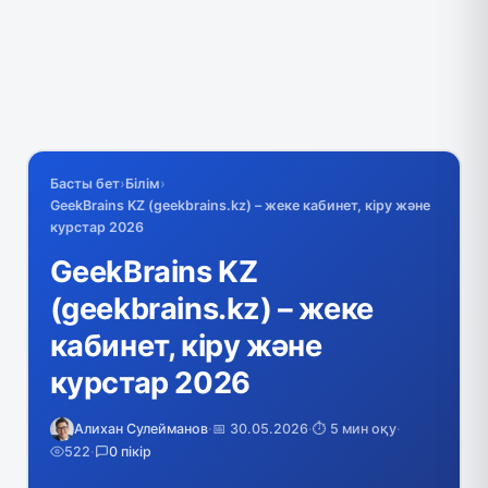
Басты бет
›
Білім
›
GeekBrains KZ (geekbrains.kz) – жеке кабинет, кіру және
курстар 2026
GeekBrains KZ
(geekbrains.kz) – жеке
кабинет, кіру және
курстар 2026
Алихан Сулейманов
·
📅 30.05.2026
·
⏱️ 5 мин оқу
·
522
·
0 пікір