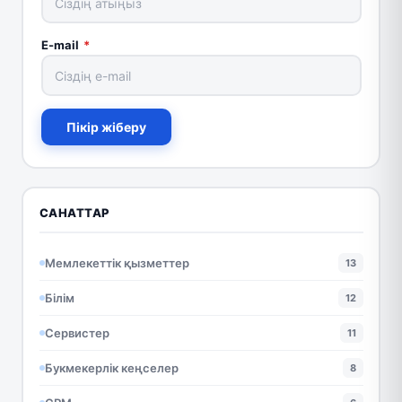
E-mail
*
Пікір жіберу
САНАТТАР
Мемлекеттік қызметтер
13
Білім
12
Сервистер
11
Букмекерлік кеңселер
8