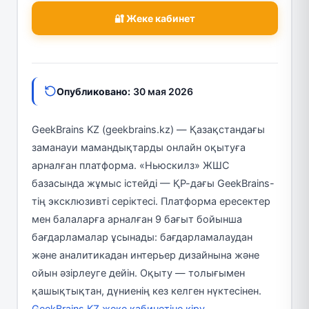
🔐 Жеке кабинет
Опубликовано:
30 мая 2026
GeekBrains KZ (geekbrains.kz) — Қазақстандағы
заманауи мамандықтарды онлайн оқытуға
арналған платформа. «Ньюскилз» ЖШС
базасында жұмыс істейді — ҚР-дағы GeekBrains-
тің эксклюзивті серіктесі. Платформа ересектер
мен балаларға арналған 9 бағыт бойынша
бағдарламалар ұсынады: бағдарламалаудан
және аналитикадан интерьер дизайнына және
ойын әзірлеуге дейін. Оқыту — толығымен
қашықтықтан, дүниенің кез келген нүктесінен.
GeekBrains KZ жеке кабинетіне кіру
.