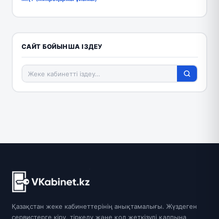
САЙТ БОЙЫНША ІЗДЕУ
Қазақстан жеке кабинеттерінің анықтамалығы. Жүздеген
сервистерге кіру, тіркелу және қол жеткізуді қалпына