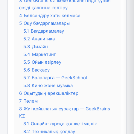
3
GeekBrains KZ жеке кабинетінде құпия
сөзді қалпына келтіру
4
Белсендіру хаты келмесе
5
Оқу бағдарламалары
5.1
Бағдарламалау
5.2
Аналитика
5.3
Дизайн
5.4
Маркетинг
5.5
Ойын әзірлеу
5.6
Басқару
5.7
Балаларға — GeekSchool
5.8
Кино және музыка
6
Оқытудың ерекшеліктері
7
Төлем
8
Жиі қойылатын сұрақтар — GeekBrains
KZ
8.1
Онлайн-курсқа қолжетімділік
8.2
Техникалық қолдау