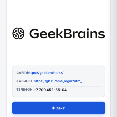
https://geekbrains.kz/
САЙТ:
https://gb.ru/sms_login?utm_referrer=https%3A%2F%2Fwww.google.com%2F
КАБИНЕТ:
ТЕЛЕФОН:
+7 700 452-65-04
🌐 Сайт