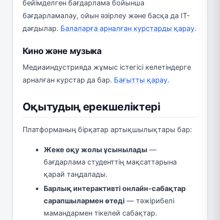
бейімделген бағдарлама бойынша
бағдарламалау, ойын әзірлеу және басқа да IT-
дағдылар.
Балаларға арналған курстарды қарау
.
Кино және музыка
Медиаиндустрияда жұмыс істегісі келетіндерге
арналған курстар да бар.
Бағытты қарау
.
Оқытудың ерекшеліктері
Платформаның бірқатар артықшылықтары бар:
Жеке оқу жолы ұсынылады
—
бағдарлама студенттің мақсаттарына
қарай таңдалады.
Барлық интерактивті онлайн-сабақтар
сарапшылармен өтеді
— тәжірибелі
мамандармен тікелей сабақтар.