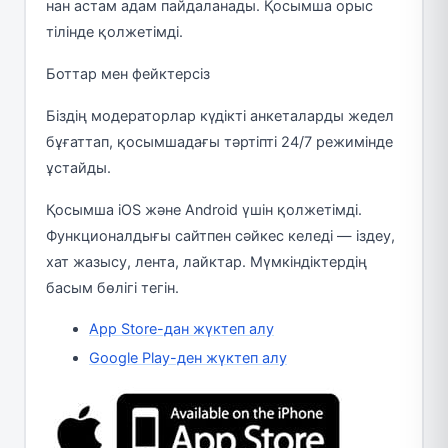
нан астам адам пайдаланады. Қосымша орыс
тілінде қолжетімді.
Боттар мен фейктерсіз
Біздің модераторлар күдікті анкеталарды жедел
бұғаттап, қосымшадағы тәртіпті 24/7 режимінде
ұстайды.
Қосымша iOS және Android үшін қолжетімді.
Функционалдығы сайтпен сәйкес келеді — іздеу,
хат жазысу, лента, лайктар. Мүмкіндіктердің
басым бөлігі тегін.
App Store-дан жүктеп алу
Google Play-ден жүктеп алу