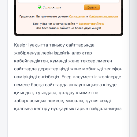
Қазіргі уақытта танысу сайттарында
жәбірленушілерін іздейтін алаяқтар
көбейгендіктен, күмәнді және тексерілмеген
сайттарда деректеріңізді және мобильді телефон
нөміріңізді енгізбеңіз. Егер әлеуметтік желілерде
немесе басқа сайттарда аккаунтыңызға кіруде
қиындық туындаса, қолдау қызметіне
хабарласыңыз немесе, мысалы, құпия сөзді
қалпына келтіру нұсқаулықтарын пайдаланыңыз.