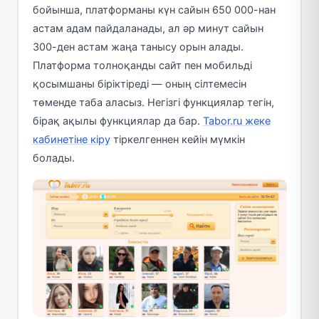
бойынша, платформаны күн сайын 650 000-нан
астам адам пайдаланады, ал әр минут сайын
300-ден астам жаңа танысу орын алады.
Платформа толноқанды сайт пен мобильді
қосымшаны біріктіреді — оның сілтемесін
төменде таба аласыз. Негізгі функциялар тегін,
бірақ ақылы функциялар да бар.
Tabor.ru жеке
кабинетіне кіру
тіркелгеннен кейін мүмкін
болады.