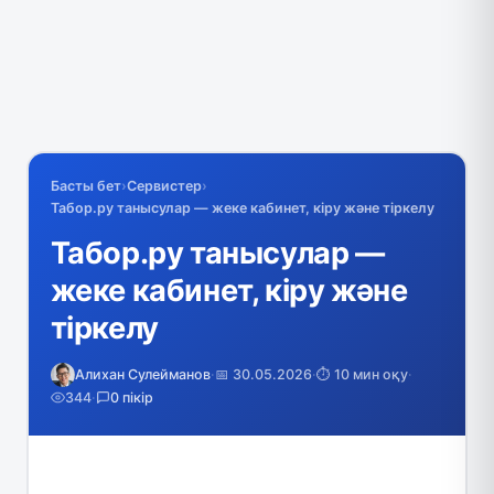
Басты бет
›
Сервистер
›
Табор.ру танысулар — жеке кабинет, кіру және тіркелу
Табор.ру танысулар —
жеке кабинет, кіру және
тіркелу
Алихан Сулейманов
·
📅 30.05.2026
·
⏱️ 10 мин оқу
·
344
·
0 пікір