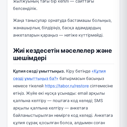
жылжуының тағы бір кепілі — сайттағы
белсенділік.
Жаңа танысулар орнатуда бастамашы болыңыз,
жанашырлық білдіріңіз, басқа адамдардың
анкеталарын қараңыз — нәтіже күттірмейді.
Жиі кездесетін мәселелер және
шешімдері
Құпия сөзді ұмыттыңыз.
Кіру бетінде
«Құпия
сөзді ұмыттыңыз ба?»
батырмасын басыңыз
немесе тікелей
https://tabor.ru/restore
сілтемесіне
өтіңіз. Жүйе екі нұсқа ұсынады: email арқылы
қалпына келтіру — поштаға код келеді; SMS
арқылы қалпына келтіру — анкетаға
байланыстырылған нөмірге код келеді. Анкетаға
құпия сұрақ қосылған болса, алдымен соған