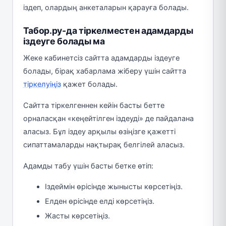
іздеп, олардың анкеталарын қарауға болады.
Табор.ру-да тіркелместен адамдарды
іздеуге болады ма
Жеке кабинетсіз сайтта адамдарды іздеуге
болады, бірақ хабарлама жіберу үшін сайтта
тіркелуіңіз
қажет болады.
Сайтта тіркелгеннен кейін басты бетте
орналасқан «кеңейтілген іздеуді» де пайдалана
аласыз. Бұл іздеу арқылы өзіңізге қажетті
сипаттамаларды нақтырақ белгілей аласыз.
Адамды табу үшін басты бетке өтіп:
Іздеймін өрісінде жынысты көрсетіңіз.
Елден өрісінде елді көрсетіңіз.
Жасты көрсетіңіз.