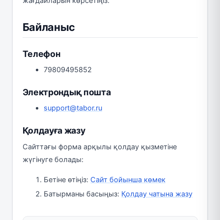
жағдайларын көрсетіңіз.
Байланыс
Телефон
79809495852
Электрондық пошта
support@tabor.ru
Қолдауға жазу
Сайттағы форма арқылы қолдау қызметіне
жүгінуге болады:
Бетіне өтіңіз:
Сайт бойынша көмек
Батырманы басыңыз:
Қолдау чатына жазу