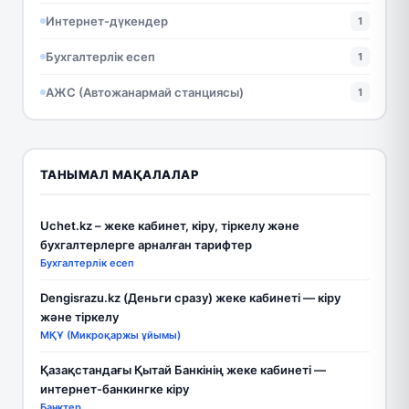
Интернет-дүкендер
1
Бухгалтерлік есеп
1
АЖС (Автожанармай станциясы)
1
ТАНЫМАЛ МАҚАЛАЛАР
Uchet.kz – жеке кабинет, кіру, тіркелу және
бухгалтерлерге арналған тарифтер
Бухгалтерлік есеп
Dengisrazu.kz (Деньги сразу) жеке кабинеті — кіру
және тіркелу
МҚҰ (Микроқаржы ұйымы)
Қазақстандағы Қытай Банкінің жеке кабинеті —
интернет-банкингке кіру
Банктер