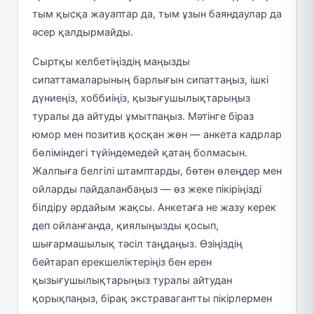
тым қысқа жауаптар да, тым ұзын баяндаулар да
әсер қалдырмайды.
Сыртқы келбетіңіздің маңызды
сипаттамаларының барлығын сипаттаңыз, ішкі
дүниеңіз, хоббиіңіз, қызығушылықтарыңыз
туралы да айтуды ұмытпаңыз. Мәтінге біраз
юмор мен позитив қосқан жөн — анкета кадрлар
бөліміндегі түйіндемедей қатаң болмасын.
Жалпыға белгілі штамптарды, бөтен өлеңдер мен
ойларды пайдаланбаңыз — өз жеке пікіріңізді
білдіру әрдайым жақсы. Анкетаға не жазу керек
деп ойланғанда, қиялыңызды қосып,
шығармашылық тәсіл таңдаңыз. Өзіңіздің
бейтарап ерекшеліктеріңіз бен ерен
қызығушылықтарыңыз туралы айтудан
қорықпаңыз, бірақ экстравагантты пікірлермен