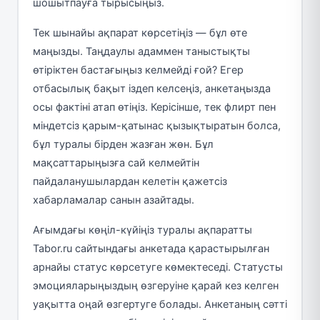
шошытпауға тырысыңыз.
Тек шынайы ақпарат көрсетіңіз — бұл өте
маңызды. Таңдаулы адаммен таныстықты
өтіріктен бастағыңыз келмейді ғой? Егер
отбасылық бақыт іздеп келсеңіз, анкетаңызда
осы фактіні атап өтіңіз. Керісінше, тек флирт пен
міндетсіз қарым-қатынас қызықтыратын болса,
бұл туралы бірден жазған жөн. Бұл
мақсаттарыңызға сай келмейтін
пайдаланушылардан келетін қажетсіз
хабарламалар санын азайтады.
Ағымдағы көңіл-күйіңіз туралы ақпаратты
Tabor.ru сайтындағы анкетада қарастырылған
арнайы статус көрсетуге көмектеседі. Статусты
эмоцияларыңыздың өзгеруіне қарай кез келген
уақытта оңай өзгертуге болады. Анкетаның сәтті