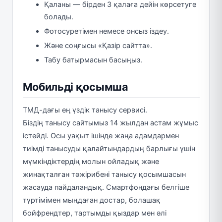
Қаланы — бірден 3 қалаға дейін көрсетуге
болады.
Фотосуретімен немесе онсыз іздеу.
Және соңғысы «Қазір сайтта».
Табу батырмасын басыңыз.
Мобильді қосымша
ТМД-дағы ең үздік танысу сервисі.
Біздің танысу сайтымыз 14 жылдан астам жұмыс
істейді. Осы уақыт ішінде жаңа адамдармен
тиімді танысуды қалайтындардың барлығы үшін
мүмкіндіктердің молын ойладық және
жинақталған тәжірибені танысу қосымшасын
жасауда пайдаландық. Смартфондағы белгіше
түртімімен мыңдаған достар, болашақ
бойфрендтер, тартымды қыздар мен әлі