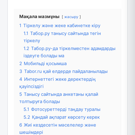
Мақала мазмұны
жасыру
1
Тіркелу және жеке кабинетке кіру
1.1
Табор.ру танысу сайтында тегін
тіркелу
1.2
Табор.ру-да тіркелместен адамдарды
іздеуге болады ма
2
Мобильді қосымша
3
Tabor.ru қай елдерде пайдаланылады
4
Интернеттегі жеке деректердің
қауіпсіздігі
5
Танысу сайтында анкетаны қалай
толтыруға болады
5.1
Фотосуреттерді таңдау туралы
5.2
Қандай ақпарат көрсету керек
6
Жиі кездесетін мәселелер және
шешімдері