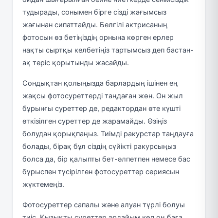
тудырады, сонымен бірге сізді жағымсыз
жағынан сипаттайды. Белгілі актрисаның
фотосын өз бетіңіздің орнына көрген ерлер
нақты сыртқы келбетіңіз тартымсыз деп бастан-
ақ теріс қорытынды жасайды.
Сондықтан қолыңызда барлардың ішінен ең
жақсы фотосуреттерді таңдаған жөн. Он жыл
бұрынғы суреттер де, редактордан өте күшті
өткізілген суреттер де жарамайды. Өзіңіз
болудан қорықпаңыз. Тиімді ракурстар таңдауға
болады, бірақ бұл сіздің сүйікті ракурсыңыз
болса да, бір қалыпты бет-әлпетпен немесе бас
бұрыспен түсірілген фотосуреттер сериясын
жүктемеңіз.
Фотосуреттер сапалы және алуан түрлі болуы
тиіс. Қызықты суреттер әрдайым көп оң баға