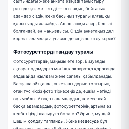
сайтындағы жеке анкета өзіңізді таныстыру
ретінде қызмет етеді — оны оқып, бейтаныс
адамдар сіздің жеке басыңыз туралы алғашқы
қорытынды жасайды. Ал алғашқы әсер, белгілі
болғандай, ең маңыздысы. Сіздің анкетаңыз дәл
керекті адамдарға ұнасын десеңіз не істеу керек?
Фотосуреттерді таңдау туралы
Фотосуреттердің маңызы өте зор. Визуалды
ақпарат адамдарға мәтіндік ақпаратқа қарағанда
әлдеқайда жылдам және сапалы қабылданады.
Басқаша айтқанда, анкетаны дұрыс толтырып,
оған түсініксіз фото тіркесеңіз де, ешкім мәтінді
оқымайды. Атақты адамдардың немесе жай
басқа адамдардың фотосуреттерінің артына өз
келбетіңізді жасыруға бола ма? Әрине, мұндай
шешім қолдау таппайды. Жеке кездесуде бұл
ойдан шығарылған бейне ниеткерде сенімсіздік