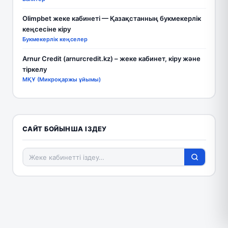
Olimpbet жеке кабинеті — Қазақстанның букмекерлік
кеңсесіне кіру
Букмекерлік кеңселер
Arnur Credit (arnurcredit.kz) – жеке кабинет, кіру және
тіркелу
МҚҰ (Микроқаржы ұйымы)
САЙТ БОЙЫНША ІЗДЕУ