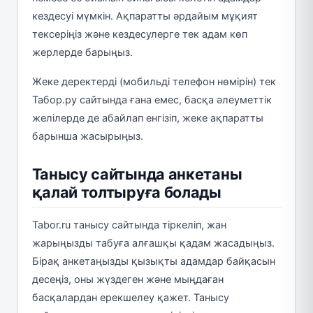
кездесуі мүмкін. Ақпаратты әрдайым мұқият
тексеріңіз және кездесулерге тек адам көп
жерлерде барыңыз.
Жеке деректерді (мобильді телефон нөмірін) тек
Табор.ру сайтында ғана емес, басқа әлеуметтік
желілерде де абайлап енгізіп, жеке ақпаратты
барынша жасырыңыз.
Танысу сайтында анкетаны
қалай толтыруға болады
Tabor.ru танысу сайтында тіркеліп, жан
жарыңызды табуға алғашқы қадам жасадыңыз.
Бірақ анкетаңызды қызықты адамдар байқасын
десеңіз, оны жүздеген және мыңдаған
басқалардан ерекшелеу қажет. Танысу