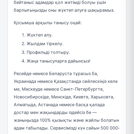
бейтаныс адамдар қол жетімді болуы үшін
барлығыңызды оны жүктеп алуға шақырамыз.
Қосымша арқылы танысу оңай:
Жүктеп алу.
Жылдам тіркелу.
Профильді толтыру.
Жаңа танысуларға дайынсыз!
Ресейде немесе Беларуста тұрасыз ба,
Украинада немесе Қазақстанда сөйлескіңіз келе
ме, Мәскеуде немесе Санкт-Петербургте,
Новосибирскіде, Минскіде, Киевте, Харьковта,
Алматыда, Астанада немесе басқа қалада
достар мен жақындарды іздейсіз бе —
жаныңызда 100% қызықты және жайлы болатын
адам табылады. Сервисімізді күн сайын 500 000-