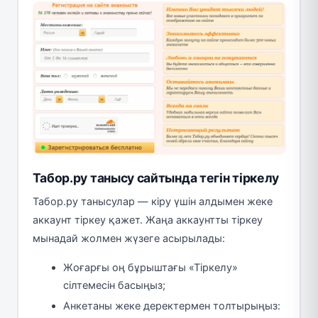
Табор.ру танысу сайтында тегін тіркелу
Табор.ру танысулар — кіру үшін алдымен жеке
аккаунт тіркеу қажет. Жаңа аккаунтты тіркеу
мынадай жолмен жүзеге асырылады:
Жоғарғы оң бұрыштағы «Тіркелу»
сілтемесін басыңыз;
Анкетаны жеке деректермен толтырыңыз: