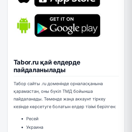
Tabor.ru қай елдерде
пайдаланылады
Табор сайты .ru доменінде орналасқанына
қарамастан, оны бүкіл ТМД бойынша
пайдаланады. Төменде жаңа аккаунт тіркеу
кезінде көрсетуге болатын елдер тізімі берілген:
Ресей
Украина