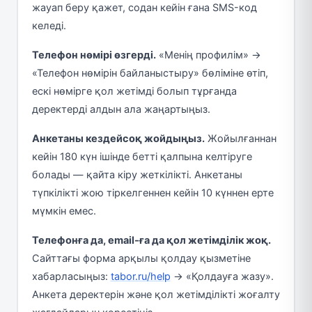
жауап беру қажет, содан кейін ғана SMS-код
келеді.
Телефон нөмірі өзгерді.
«Менің профилім» →
«Телефон нөмірін байланыстыру» бөліміне өтіп,
ескі нөмірге қол жетімді болып тұрғанда
деректерді алдын ала жаңартыңыз.
Анкетаны кездейсоқ жойдыңыз.
Жойылғаннан
кейін 180 күн ішінде бетті қалпына келтіруге
болады — қайта кіру жеткілікті. Анкетаны
түпкілікті жою тіркелгеннен кейін 10 күннен ерте
мүмкін емес.
Телефонға да, email-ға да қол жетімділік жоқ.
Сайттағы форма арқылы қолдау қызметіне
хабарласыңыз:
tabor.ru/help
→ «Қолдауға жазу».
Анкета деректерін және қол жетімділікті жоғалту