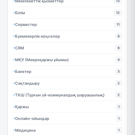
Мемлекеттік қызметтер
13
Білім
12
Сервистер
11
Букмекерлік кеңселер
8
CRM
6
МҚҰ (Микроқаржы ұйымы)
4
Банктер
3
Сақтандыру
2
ТКШ (Тұрғын үй-коммуналдық шаруашылық)
2
Қаржы
1
Онлайн-ойындар
1
Медицина
1