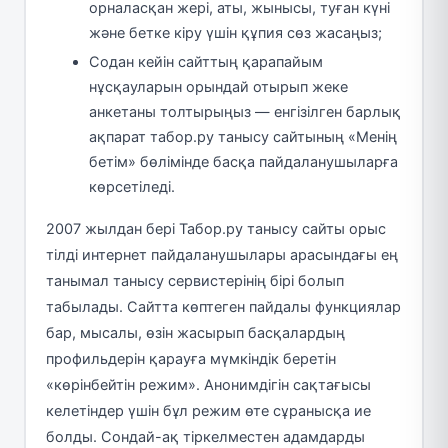
орналасқан жері, аты, жынысы, туған күні
және бетке кіру үшін құпия сөз жасаңыз;
Содан кейін сайттың қарапайым
нұсқауларын орындай отырып жеке
анкетаны толтырыңыз — енгізілген барлық
ақпарат табор.ру танысу сайтының «Менің
бетім» бөлімінде басқа пайдаланушыларға
көрсетіледі.
2007 жылдан бері Табор.ру танысу сайты орыс
тілді интернет пайдаланушылары арасындағы ең
танымал танысу сервистерінің бірі болып
табылады. Сайтта көптеген пайдалы функциялар
бар, мысалы, өзін жасырып басқалардың
профильдерін қарауға мүмкіндік беретін
«көрінбейтін режим». Анонимдігін сақтағысы
келетіндер үшін бұл режим өте сұранысқа ие
болды. Сондай-ақ тіркелместен адамдарды