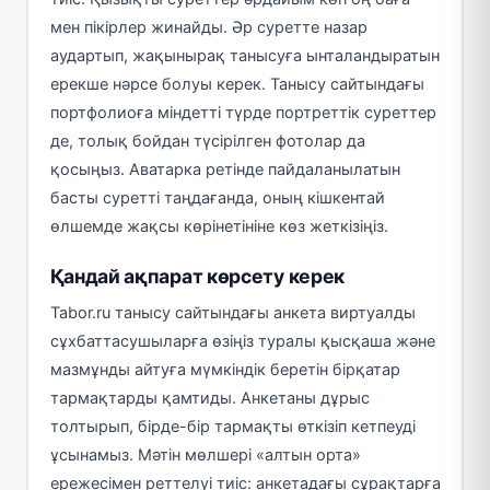
мен пікірлер жинайды. Әр суретте назар
аудартып, жақынырақ танысуға ынталандыратын
ерекше нәрсе болуы керек. Танысу сайтындағы
портфолиоға міндетті түрде портреттік суреттер
де, толық бойдан түсірілген фотолар да
қосыңыз. Аватарка ретінде пайдаланылатын
басты суретті таңдағанда, оның кішкентай
өлшемде жақсы көрінетініне көз жеткізіңіз.
Қандай ақпарат көрсету керек
Tabor.ru танысу сайтындағы анкета виртуалды
сұхбаттасушыларға өзіңіз туралы қысқаша және
мазмұнды айтуға мүмкіндік беретін бірқатар
тармақтарды қамтиды. Анкетаны дұрыс
толтырып, бірде-бір тармақты өткізіп кетпеуді
ұсынамыз. Мәтін мөлшері «алтын орта»
ережесімен реттелуі тиіс: анкетадағы сұрақтарға