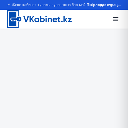
📌 Жеке кабинет туралы сұрағыңыз бар ма?
Пікірлерде сұраңыз — жауап береміз!