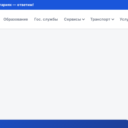
тариях — ответим!
Образование
Гос. службы
Сервисы
Транспорт
Усл