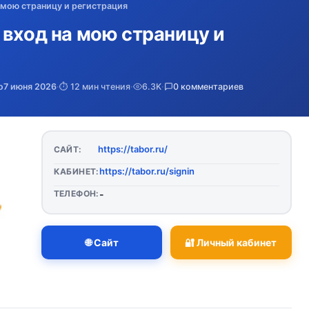
 мою страницу и регистрация
 вход на мою страницу и
о
7 июня 2026
·
⏱️ 12 мин чтения
·
6.3K
·
0 комментариев
https://tabor.ru/
САЙТ:
https://tabor.ru/signin
КАБИНЕТ:
ТЕЛЕФОН:
-
🌐 Сайт
🔐 Личный кабинет