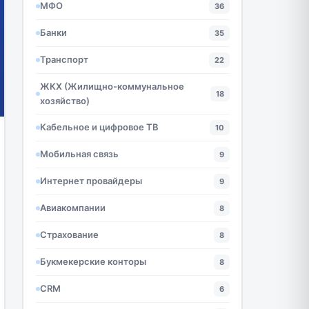
МФО
36
Банки
35
Транспорт
22
ЖКХ (Жилищно-коммунальное
18
хозяйство)
Кабельное и цифровое ТВ
10
Мобильная связь
9
Интернет провайдеры
9
Авиакомпании
8
Страхование
8
Букмекерские конторы
8
CRM
6