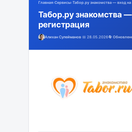
Главная
›
Сервисы
›
Табор.ру знакомства — вход на
Табор.ру знакомства —
регистрация
Алихан Сулейманов
·
📅 28.05.2026
🔄 Обновлен