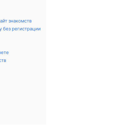
айт знакомств
у без регистрации
нете
ств