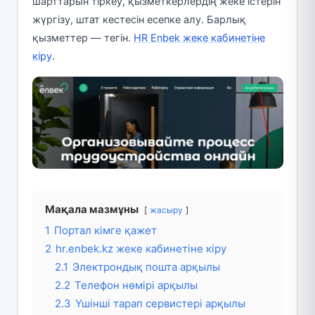
шарттарын тіркеу, қызметкерлердің жеке істерін
жүргізу, штат кестесін есепке алу. Барлық
қызметтер — тегін.
HR Enbek жеке кабинетіне
кіру
.
Мақала мазмұны
жасыру
1
Портал кімге қажет
2
hr.enbek.kz жеке кабинетіне кіру
2.1
Электрондық пошта арқылы
2.2
Телефон нөмірі арқылы
2.3
Үшінші тарап сервистері арқылы