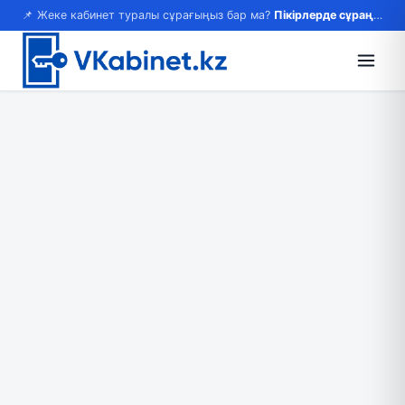
📌 Жеке кабинет туралы сұрағыңыз бар ма?
Пікірлерде сұраңыз — жауап береміз!