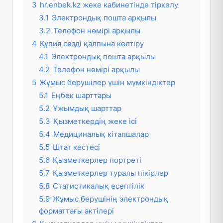
3
hr.enbek.kz жеке кабинетінде тіркелу
3.1
Электрондық пошта арқылы
3.2
Телефон нөмірі арқылы
4
Құпия сөзді қалпына келтіру
4.1
Электрондық пошта арқылы
4.2
Телефон нөмірі арқылы
5
Жұмыс берушілер үшін мүмкіндіктер
5.1
Еңбек шарттары
5.2
Ұжымдық шарттар
5.3
Қызметкердің жеке ісі
5.4
Медициналық кітапшалар
5.5
Штат кестесі
5.6
Қызметкерлер портреті
5.7
Қызметкерлер туралы пікірлер
5.8
Статистикалық есептілік
5.9
Жұмыс берушінің электрондық
форматтағы актілері