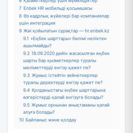
6
Қызметкерлер үшін мүмкіндіктер
7
Enbek HR мобильді қосымшасы
8
Өз кадрлық жүйелері бар компаниялар
үшін интеграция
9
Жиі қойылатын сұрақтар — hr.enbek.kz
9.1
«Еңбек шарттары» бөлімі неліктен
ашылмайды?
9.2
18.09.2020 дейін жасасылған еңбек
шарты бар қызметкерлер туралы
мәліметтерді енгізу қажет пе?
9.3
Жұмыс істейтін зейнеткерлер
туралы деректерді енгізу қажет пе?
9.4
Қолданыстағы еңбек шарттарына
өзгерістерді қалай енгізуге болады?
9.5
Жұмыс орнынан анықтаманы қалай
алуға болады?
10
Байланыс және қолдау