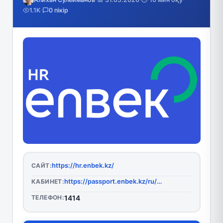
1.1K
·
0 пікір
https://hr.enbek.kz/
САЙТ:
https://passport.enbek.kz/ru/user/login?redirect_uri=https%3A%2F%2Fhr.enbek.kz%2Frole
КАБИНЕТ:
ТЕЛЕФОН:
1414