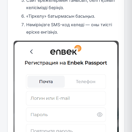
Сайт ережелерімен танысып, белгі қойып
келісімізді беріңіз.
«Тіркелу» батырмасын басыңыз.
Нөміріңізге SMS-код келеді — оны тиісті
өріске енгізіңіз.