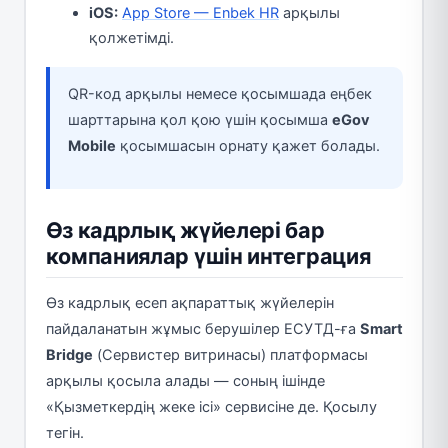
iOS:
App Store — Enbek HR
арқылы
қолжетімді.
QR-код арқылы немесе қосымшада еңбек
шарттарына қол қою үшін қосымша
eGov
Mobile
қосымшасын орнату қажет болады.
Өз кадрлық жүйелері бар
компаниялар үшін интеграция
Өз кадрлық есеп ақпараттық жүйелерін
пайдаланатын жұмыс берушілер ЕСУТД-ға
Smart
Bridge
(Сервистер витринасы) платформасы
арқылы қосыла алады — соның ішінде
«Қызметкердің жеке ісі» сервисіне де. Қосылу
тегін.