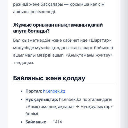
режимі және басқалары — қосымша келісім
арқылы ресімделеді.
Жұмыс орнынан анықтаманы қалай
алуға болады?
Бұл қызметкердің жеке кабинетінде «Шарттар»
модулінде мүмкін: қолданыстағы шарт бойынша
ашылмалы мәзірді ашып, «Анықтаманы жүктеу»
таңдаңыз.
Байланыс және қолдау
Портал:
hr.enbek.kz
Нұсқаулықтар:
hr.enbek.kz порталындағы
«Анықтамалық ақпарат → Нұсқаулықтар»
бөлімі
Байланыс
— 1414