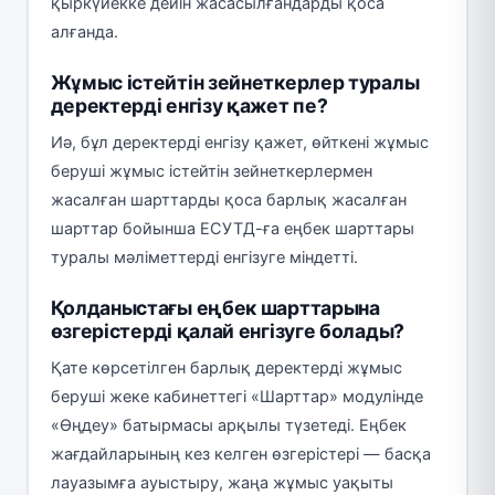
қыркүйекке дейін жасасылғандарды қоса
алғанда.
Жұмыс істейтін зейнеткерлер туралы
деректерді енгізу қажет пе?
Иә, бұл деректерді енгізу қажет, өйткені жұмыс
беруші жұмыс істейтін зейнеткерлермен
жасалған шарттарды қоса барлық жасалған
шарттар бойынша ЕСУТД-ға еңбек шарттары
туралы мәліметтерді енгізуге міндетті.
Қолданыстағы еңбек шарттарына
өзгерістерді қалай енгізуге болады?
Қате көрсетілген барлық деректерді жұмыс
беруші жеке кабинеттегі «Шарттар» модулінде
«Өңдеу» батырмасы арқылы түзетеді. Еңбек
жағдайларының кез келген өзгерістері — басқа
лауазымға ауыстыру, жаңа жұмыс уақыты