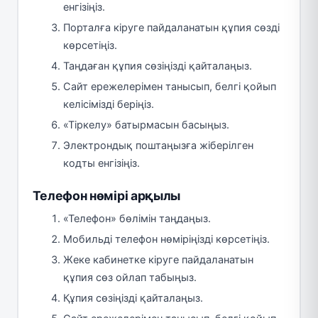
енгізіңіз.
Порталға кіруге пайдаланатын құпия сөзді
көрсетіңіз.
Таңдаған құпия сөзіңізді қайталаңыз.
Сайт ережелерімен танысып, белгі қойып
келісімізді беріңіз.
«Тіркелу» батырмасын басыңыз.
Электрондық поштаңызға жіберілген
кодты енгізіңіз.
Телефон нөмірі арқылы
«Телефон» бөлімін таңдаңыз.
Мобильді телефон нөміріңізді көрсетіңіз.
Жеке кабинетке кіруге пайдаланатын
құпия сөз ойлап табыңыз.
Құпия сөзіңізді қайталаңыз.