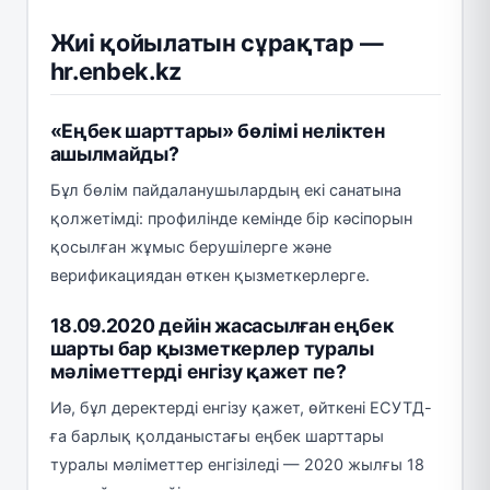
Жиі қойылатын сұрақтар —
hr.enbek.kz
«Еңбек шарттары» бөлімі неліктен
ашылмайды?
Бұл бөлім пайдаланушылардың екі санатына
қолжетімді: профилінде кемінде бір кәсіпорын
қосылған жұмыс берушілерге және
верификациядан өткен қызметкерлерге.
18.09.2020 дейін жасасылған еңбек
шарты бар қызметкерлер туралы
мәліметтерді енгізу қажет пе?
Иә, бұл деректерді енгізу қажет, өйткені ЕСУТД-
ға барлық қолданыстағы еңбек шарттары
туралы мәліметтер енгізіледі — 2020 жылғы 18