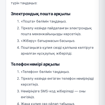
түрін таңдаңыз:
Электрондық пошта арқылы
«Пошта» бөлімін таңдаңыз.
Тіркелу кезінде пайдаланған электрондық
пошта мекенжайыңызды көрсетіңіз.
«Жіберу» батырмасын басыңыз.
Поштаңызға құпия сөзді қалпына келтіруге
арналған нұсқаулық жіберілді.
Телефон нөмірі арқылы
«Телефон» бөлімін таңдаңыз.
Тіркелу кезінде енгізген телефон нөміріңізді
көрсетіңіз.
Нөміріңізге SMS-код жіберіледі — оны
енгізіңіз.
Жаңа құпия сөз ойлап табыңыз.