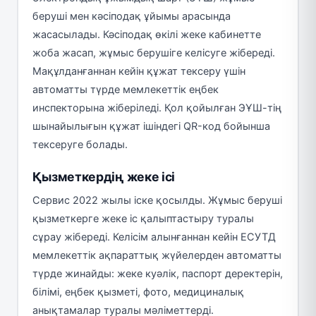
беруші мен кәсіподақ ұйымы арасында
жасасылады. Кәсіподақ өкілі жеке кабинетте
жоба жасап, жұмыс берушіге келісуге жібереді.
Мақұлданғаннан кейін құжат тексеру үшін
автоматты түрде мемлекеттік еңбек
инспекторына жіберіледі. Қол қойылған ЭҰШ-тің
шынайылығын құжат ішіндегі QR-код бойынша
тексеруге болады.
Қызметкердің жеке ісі
Сервис 2022 жылы іске қосылды. Жұмыс беруші
қызметкерге жеке іс қалыптастыру туралы
сұрау жібереді. Келісім алынғаннан кейін ЕСУТД
мемлекеттік ақпараттық жүйелерден автоматты
түрде жинайды: жеке куәлік, паспорт деректерін,
білімі, еңбек қызметі, фото, медициналық
анықтамалар туралы мәліметтерді.