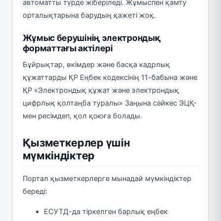
автоматты түрде жіберіледі. Жұмыспен қамту
орталықтарына барудың қажеті жоқ.
Жұмыс берушінің электрондық
форматтағы актілері
Бұйрықтар, өкімдер және басқа кадрлық
құжаттарды ҚР Еңбек кодексінің 11-бабына және
ҚР «Электрондық құжат және электрондық
цифрлық қолтаңба туралы» Заңына сәйкес ЭЦҚ-
мен ресімдеп, қол қоюға болады.
Қызметкерлер үшін
мүмкіндіктер
Портал қызметкерлерге мынадай мүмкіндіктер
береді:
ЕСУТД-да тіркелген барлық еңбек