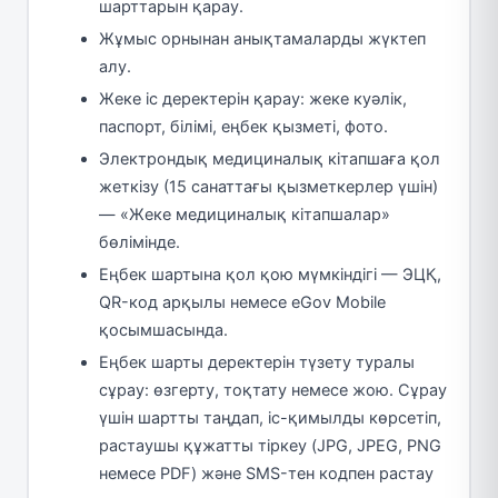
шарттарын қарау.
Жұмыс орнынан анықтамаларды жүктеп
алу.
Жеке іс деректерін қарау: жеке куәлік,
паспорт, білімі, еңбек қызметі, фото.
Электрондық медициналық кітапшаға қол
жеткізу (15 санаттағы қызметкерлер үшін)
— «Жеке медициналық кітапшалар»
бөлімінде.
Еңбек шартына қол қою мүмкіндігі — ЭЦҚ,
QR-код арқылы немесе eGov Mobile
қосымшасында.
Еңбек шарты деректерін түзету туралы
сұрау: өзгерту, тоқтату немесе жою. Сұрау
үшін шартты таңдап, іс-қимылды көрсетіп,
растаушы құжатты тіркеу (JPG, JPEG, PNG
немесе PDF) және SMS-тен кодпен растау