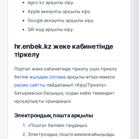
egov.kz арқылы кіру.
Apple аккаунты арқылы кіру.
Google аккаунты арқылы кіру.
QR-код арқылы кіру.
hr.enbek.kz жеке кабинетінде
тіркелу
Портал жеке кабинетінде тіркелу үшін тіркелу
бетіне
жылдам сілтеме
арқылы өтіңіз немесе
ресми сайтты
пайдаланып «Кіру/Тіркелу»
батырмасын басыңыз, содан кейін төмендегі
нұсқаулықты орындаңыз:
Электрондық пошта арқылы
«Пошта» бөлімін таңдаңыз.
Электрондық пошта мекенжайыңызды