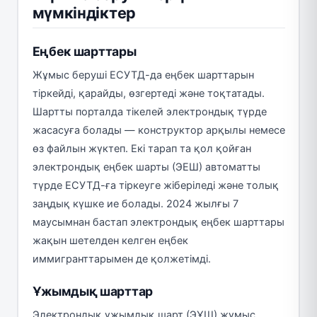
мүмкіндіктер
Еңбек шарттары
Жұмыс беруші ЕСУТД-да еңбек шарттарын
тіркейді, қарайды, өзгертеді және тоқтатады.
Шартты порталда тікелей электрондық түрде
жасасуға болады — конструктор арқылы немесе
өз файлын жүктеп. Екі тарап та қол қойған
электрондық еңбек шарты (ЭЕШ) автоматты
түрде ЕСУТД-ға тіркеуге жіберіледі және толық
заңдық күшке ие болады. 2024 жылғы 7
маусымнан бастап электрондық еңбек шарттары
жақын шетелден келген еңбек
иммигранттарымен де қолжетімді.
Ұжымдық шарттар
Электрондық ұжымдық шарт (ЭҰШ) жұмыс