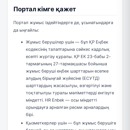
Портал кімге қажет
Портал жұмыс іздейтіндерге де, ұсынатындарға
да ыңғайлы:
Жұмыс берушілер үшін — бұл ҚР Еңбек
кодексінің талаптарына сәйкес кадрлық
есепті жүргізу құралы. ҚР ЕК 23-бабы 2-
тармағының 27-тармақшасы бойынша
жұмыс беруші еңбек шарттарын есепке
алудың бірыңғай жүйесіне (ЕСУТД)
шарттардың жасасылуы, өзгертілуі және
тоқтатылуы туралы мәліметтерді енгізуге
міндетті. HR Enbek — осы міндетті
орындауға арналған ресми арналардың
бірі.
Қызметкерлер үшін — бұл жұмыс берушіге