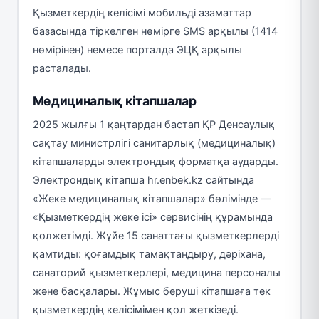
Қызметкердің келісімі мобильді азаматтар
базасында тіркелген нөмірге SMS арқылы (1414
нөмірінен) немесе порталда ЭЦҚ арқылы
расталады.
Медициналық кітапшалар
2025 жылғы 1 қаңтардан бастап ҚР Денсаулық
сақтау министрлігі санитарлық (медициналық)
кітапшаларды электрондық форматқа аударды.
Электрондық кітапша hr.enbek.kz сайтында
«Жеке медициналық кітапшалар» бөлімінде —
«Қызметкердің жеке ісі» сервисінің құрамында
қолжетімді. Жүйе 15 санаттағы қызметкерлерді
қамтиды: қоғамдық тамақтандыру, дәріхана,
санаторий қызметкерлері, медицина персоналы
және басқалары. Жұмыс беруші кітапшаға тек
қызметкердің келісімімен қол жеткізеді.