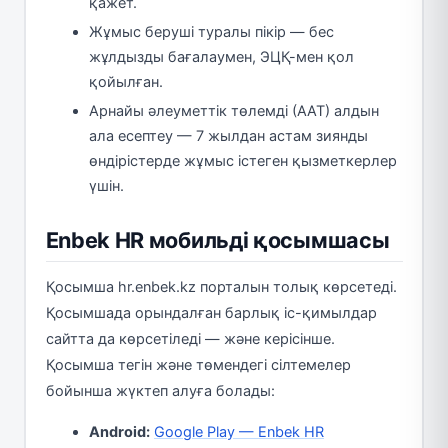
қажет.
Жұмыс беруші туралы пікір — бес
жұлдызды бағалаумен, ЭЦҚ-мен қол
қойылған.
Арнайы әлеуметтік төлемді (ААТ) алдын
ала есептеу — 7 жылдан астам зиянды
өндірістерде жұмыс істеген қызметкерлер
үшін.
Enbek HR мобильді қосымшасы
Қосымша hr.enbek.kz порталын толық көрсетеді.
Қосымшада орындалған барлық іс-қимылдар
сайтта да көрсетіледі — және керісінше.
Қосымша тегін және төмендегі сілтемелер
бойынша жүктеп алуға болады:
Android:
Google Play — Enbek HR