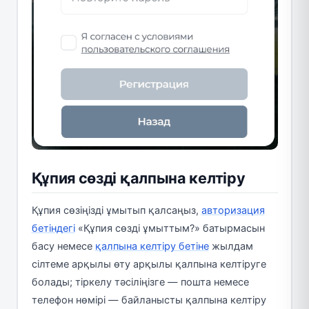
Құпия сөзді қалпына келтіру
Құпия сөзіңізді ұмытып қалсаңыз,
авторизация
бетіндегі
«Құпия сөзді ұмыттым?» батырмасын
басу немесе
қалпына келтіру бетіне
жылдам
сілтеме арқылы өту арқылы қалпына келтіруге
болады; тіркелу тәсіліңізге — пошта немесе
телефон нөмірі — байланысты қалпына келтіру