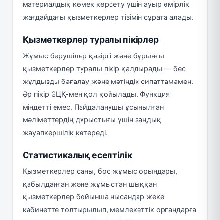
материалдық көмек көрсету үшін ауыр өмірлік
жағдайдағы қызметкерлер тізімін сұрата алады.
Қызметкерлер туралы пікірлер
Жұмыс берушілер қазіргі және бұрынғы
қызметкерлер туралы пікір қалдырады — бес
жұлдызды бағалау және мәтіндік сипаттамамен.
Әр пікір ЭЦҚ-мен қол қойылады. Функция
міндетті емес. Пайдаланушы ұсынылған
мәліметтердің дұрыстығы үшін заңдық
жауапкершілік көтереді.
Статистикалық есептілік
Қызметкерлер саны, бос жұмыс орындары,
қабылданған және жұмыстан шыққан
қызметкерлер бойынша нысандар жеке
кабинетте толтырылып, мемлекеттік органдарға