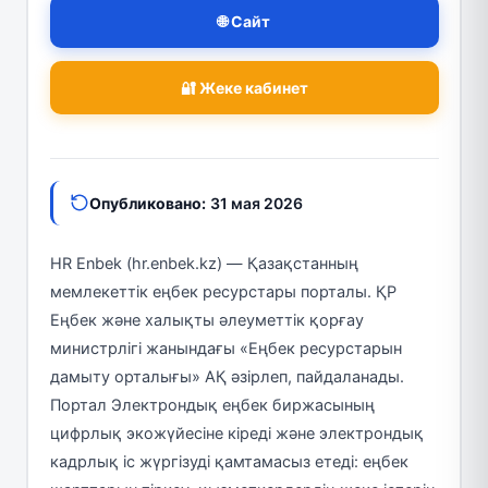
🌐 Сайт
🔐 Жеке кабинет
Опубликовано:
31 мая 2026
HR Enbek (hr.enbek.kz) — Қазақстанның
мемлекеттік еңбек ресурстары порталы. ҚР
Еңбек және халықты әлеуметтік қорғау
министрлігі жанындағы «Еңбек ресурстарын
дамыту орталығы» АҚ әзірлеп, пайдаланады.
Портал Электрондық еңбек биржасының
цифрлық экожүйесіне кіреді және электрондық
кадрлық іс жүргізуді қамтамасыз етеді: еңбек