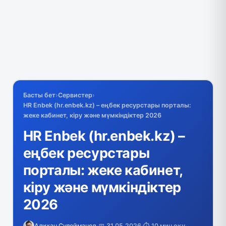
Басты бет
›
Сервистер
›
HR Enbek (hr.enbek.kz) – еңбек ресурстары порталы:
жеке кабинет, кіру және мүмкіндіктер 2026
HR Enbek (hr.enbek.kz) –
еңбек ресурстары
порталы: жеке кабинет,
кіру және мүмкіндіктер
2026
Алихан Сулейманов
·
📅 31.05.2026
·
⏱️ 10 мин оқу
·