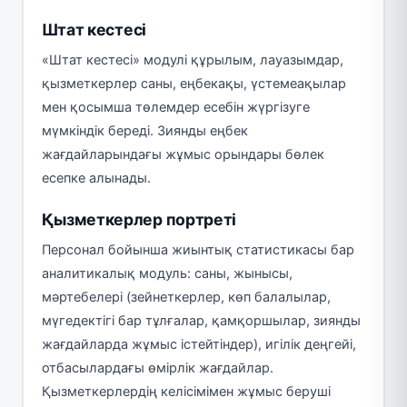
Штат кестесі
«Штат кестесі» модулі құрылым, лауазымдар,
қызметкерлер саны, еңбекақы, үстемеақылар
мен қосымша төлемдер есебін жүргізуге
мүмкіндік береді. Зиянды еңбек
жағдайларындағы жұмыс орындары бөлек
есепке алынады.
Қызметкерлер портреті
Персонал бойынша жиынтық статистикасы бар
аналитикалық модуль: саны, жынысы,
мәртебелері (зейнеткерлер, көп балалылар,
мүгедектігі бар тұлғалар, қамқоршылар, зиянды
жағдайларда жұмыс істейтіндер), игілік деңгейі,
отбасылардағы өмірлік жағдайлар.
Қызметкерлердің келісімімен жұмыс беруші