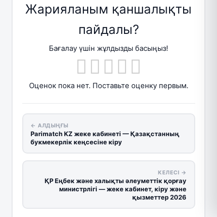
Жарияланым қаншалықты
пайдалы?
Бағалау үшін жұлдызды басыңыз!
Оценок пока нет. Поставьте оценку первым.
← АЛДЫҢҒЫ
Parimatch KZ жеке кабинеті — Қазақстанның
букмекерлік кеңсесіне кіру
КЕЛЕСІ →
ҚР Еңбек және халықты әлеуметтік қорғау
министрлігі — жеке кабинет, кіру және
қызметтер 2026