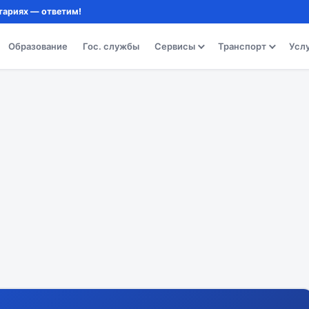
тариях — ответим!
Образование
Гос. службы
Сервисы
Транспорт
Усл