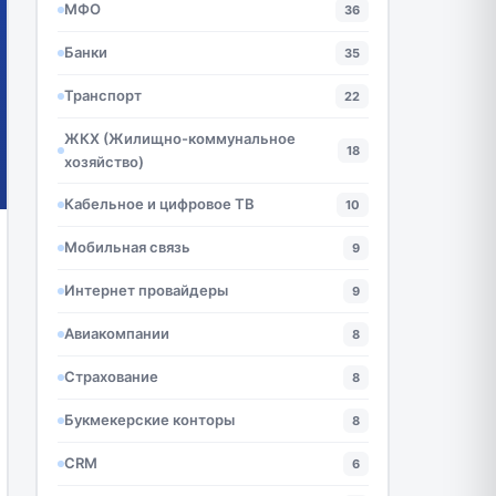
МФО
36
Банки
35
Транспорт
22
ЖКХ (Жилищно-коммунальное
18
хозяйство)
Кабельное и цифровое ТВ
10
Мобильная связь
9
Интернет провайдеры
9
Авиакомпании
8
Страхование
8
Букмекерские конторы
8
CRM
6