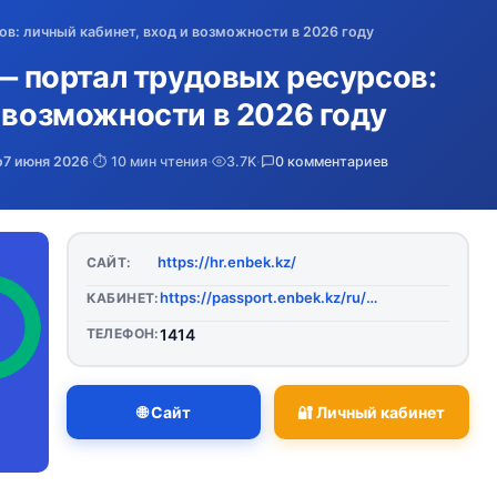
ов: личный кабинет, вход и возможности в 2026 году
 — портал трудовых ресурсов:
и возможности в 2026 году
о
7 июня 2026
·
⏱️ 10 мин чтения
·
3.7K
·
0 комментариев
https://hr.enbek.kz/
САЙТ:
https://passport.enbek.kz/ru/user/login?redirect_uri=https%3A%2F%2Fhr.enbek.kz%2Frole
КАБИНЕТ:
ТЕЛЕФОН:
1414
🌐 Сайт
🔐 Личный кабинет