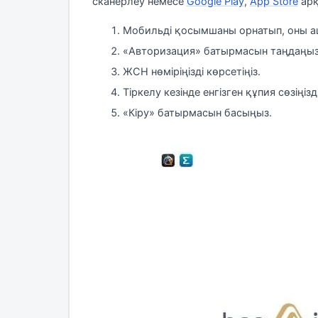
сканерлеу немесе
Google Play
,
App Store
арқ
Мобильді қосымшаны орнатып, оны 
«Авторизация» батырмасын таңдаңыз
ЖСН нөміріңізді көрсетіңіз.
Тіркелу кезінде енгізген құпия сөзіңізді 
«Кіру» батырмасын басыңыз.