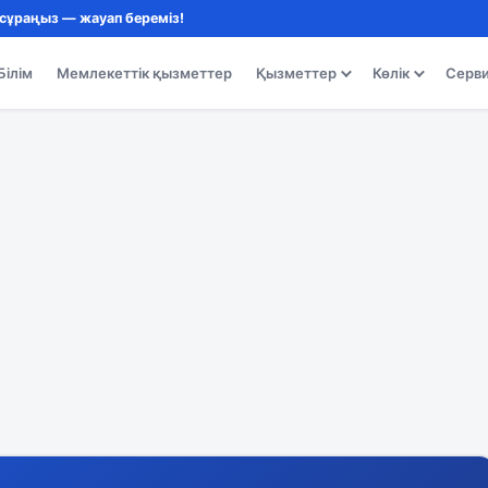
 сұраңыз — жауап береміз!
Білім
Мемлекеттік қызметтер
Қызметтер
Көлік
Серв