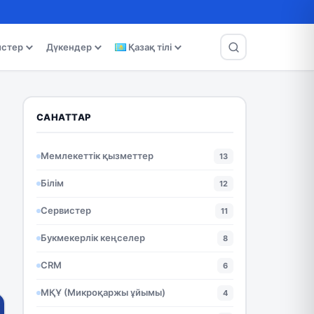
истер
Дүкендер
Қазақ тілі
САНАТТАР
Мемлекеттік қызметтер
13
Білім
12
Сервистер
11
Букмекерлік кеңселер
8
CRM
6
МҚҰ (Микроқаржы ұйымы)
4