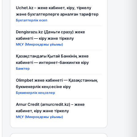
Uchet.kz – жеке кабинет, кіру, тіркелу
және бухгалтерлерге арналған тарифтер
Бухгалтерлік есеп
Dengisrazu.kz (Деньги сразу) жеке
кабинеті — кіру және тіркелу
МҚҰ (Микроқаржы ұйымы)
Қазақстандағы Қытай Банкінің жеке
кабинеті — интернет-банкингке кіру
Банктер
Olimpbet жеке кабинеті — Қазақстанның
букмекерлік кеңсесіне кіру
Букмекерлік кеңселер
Arnur Credit (arnurcredit.kz) – жеке
кабинет, кіру және тіркелу
МҚҰ (Микроқаржы ұйымы)