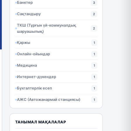
Банктер
3
Сақтандыру
2
ТКШ (Тұрғын үй-коммуналдық
2
шаруашылық)
Қаржы
1
Онлайн-ойындар
1
Медицина
1
Интернет-дүкендер
1
Бухгалтерлік есеп
1
АЖС (Автожанармай станциясы)
1
ТАНЫМАЛ МАҚАЛАЛАР