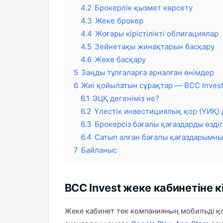
4.2
Брокерлік қызмет көрсету
4.3
Жеке брокер
4.4
Жоғары кірістілікті облигациялар
4.5
Зейнетақы жинақтарын басқару
4.6
Жеке басқару
5
Заңды тұлғаларға арналған өнімдер
6
Жиі қойылатын сұрақтар — BCC Inves
6.1
ЭЦҚ дегеніміз не?
6.2
Үлестік инвестициялық қор (ҮИҚ) 
6.3
Брокерсіз бағалы қағаздарды өздіг
6.4
Сатып алған бағалы қағаздарымны
7
Байланыс
BCC Invest жеке кабинетіне к
Жеке кабинет тек компанияның мобильді 