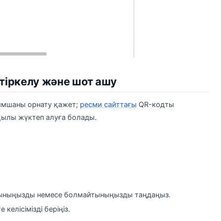
 тіркелу және шот ашу
сымшаны орнату қажет;
ресми сайттағы
QR-кодты
ылы жүктеп алуға болады.
тыныңызды немесе болмайтыныңызды таңдаңыз.
келісімізді беріңіз.