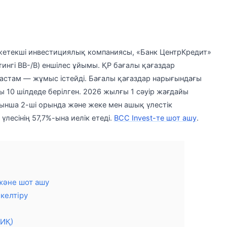
ң жетекші инвестициялық компаниясы, «Банк ЦентрКредит»
тингі BB-/B) еншілес ұйымы. ҚР бағалы қағаздар
астам — жұмыс істейді. Бағалы қағаздар нарығындағы
 10 шілдеде берілген. 2026 жылғы 1 сәуір жағдайы
ынша 2-ші орында және жеке мен ашық үлестік
лесінің 57,7%-ына иелік етеді.
BCC Invest-те шот ашу
.
 және шот ашу
келтіру
ҮИҚ)