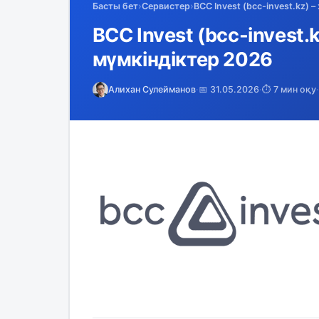
Басты бет
›
Сервистер
›
BCC Invest (bcc-invest.kz) 
BCC Invest (bcc-invest.
мүмкіндіктер 2026
Алихан Сулейманов
·
📅 31.05.2026
·
⏱️ 7 мин оқу
·