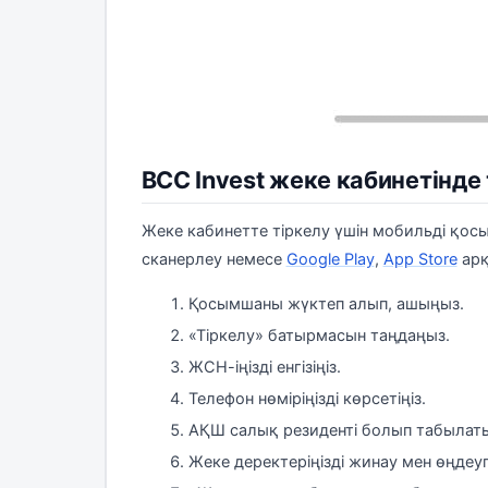
BCC Invest жеке кабинетінде
Жеке кабинетте тіркелу үшін мобильді қо
сканерлеу немесе
Google Play
,
App Store
арқ
Қосымшаны жүктеп алып, ашыңыз.
«Тіркелу» батырмасын таңдаңыз.
ЖСН-іңізді енгізіңіз.
Телефон нөміріңізді көрсетіңіз.
АҚШ салық резиденті болып табыла
Жеке деректеріңізді жинау мен өңдеуге 