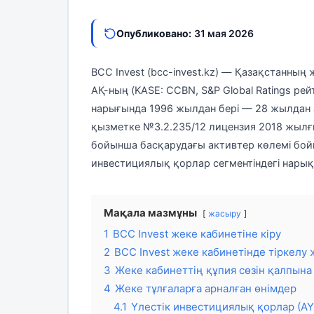
Опубликовано:
31 мая 2026
BCC Invest (bcc-invest.kz) — Қазақстанны
АҚ-ның (KASE: CCBN, S&P Global Ratings рей
нарығында 1996 жылдан бері — 28 жылдан 
қызметке №3.2.235/12 лицензия 2018 жылғы
бойынша басқарудағы активтер көлемі бой
инвестициялық қорлар сегментіндегі нарық ү
Мақала мазмұны
жасыру
1
BCC Invest жеке кабинетіне кіру
2
BCC Invest жеке кабинетінде тіркелу
3
Жеке кабинеттің құпия сөзін қалпына 
4
Жеке тұлғаларға арналған өнімдер
4.1
Үлестік инвестициялық қорлар (А