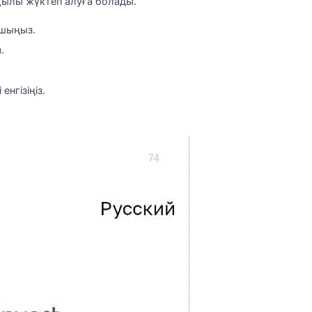
ылы жүктеп алуға болады.
ашыңыз.
.
енгізіңіз.