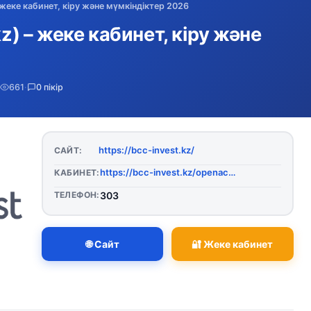
– жеке кабинет, кіру және мүмкіндіктер 2026
kz) – жеке кабинет, кіру және
661
·
0 пікір
https://bcc-invest.kz/
САЙТ:
https://bcc-invest.kz/openaccount
КАБИНЕТ:
ТЕЛЕФОН:
303
🌐 Сайт
🔐 Жеке кабинет