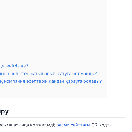
t
дегеніміз не?
інен неліктен сатып алып, сатуға болмайды?
ң компания есептерін қайдан қарауға болады?
іру
қосымшасында қолжетімді;
ресми сайттағы
QR-кодты