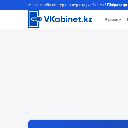
📌 Жеке кабинет туралы сұрағыңыз бар ма?
Пікірлерде
Қаржы