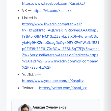
https://www.facebook.com/Kaspi.kz/
VK —
https://vk.com/kaspikz
Linked in —
https://www.linkedin.com/authwall?
trk=bf&trkInfo=AQEWsKTVRkvPegAAAX9ap3
fYtIAp_GfMilyM13xZZslyLp2jX0fwFc_wmC3jt
yioHy9HK2rqp0oagDxOyx9RYXPAPWafUfR21
p9ZIE8b7FE91ZXrBGwL7ZSN5qT7PjV5awHzh
Zw=&originalReferer=&sessionRedirect=https
%3A%2F%2Fwww.linkedin.com%2Fcompany
%2Fkaspi-kz%2F
YouTube —
https://www.youtube.com/c/Kaspikz
Twitter —
https://twitter.com/Kaspi_kz
Алихан Сулейманов