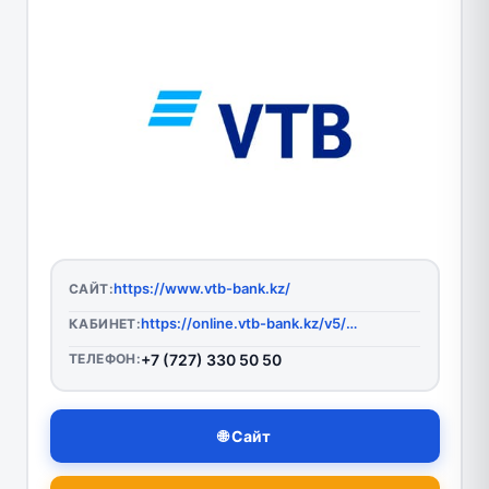
https://www.vtb-bank.kz/
САЙТ:
https://online.vtb-bank.kz/v5/cgi/bsi.dll?T=RT_2Auth.BF
КАБИНЕТ:
ТЕЛЕФОН:
+7 (727) 330 50 50
🌐 Сайт