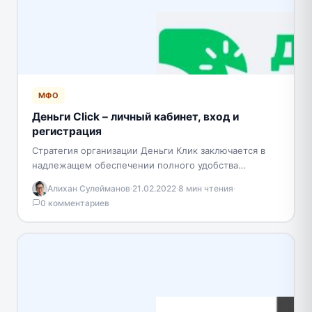
МФО
Деньги Сlick – личный кабинет, вход и
регистрация
Стратегия организации Деньги Клик заключается в
надлежащем обеспечении полного удобства
оформления заявок на кредит. Для того, чтобы
Алихан Сулейманов
·
21.02.2022
·
8 мин чтения
·
акцентировать внимание на основных потребностях…
0 комментариев