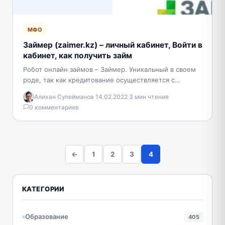
МФО
Займер (zaimer.kz) – личный кабинет, Войти в
кабинет, как получить займ
Робот онлайн займов – Займер. Уникальный в своем
роде, так как кредитование осуществляется с
помощью робота, который полностью
Алихан Сулейманов
·
14.02.2022
·
3 мин чтения
·
автоматизированный, который работает без…
0 комментариев
←
1
2
3
4
КАТЕГОРИИ
Образование
405