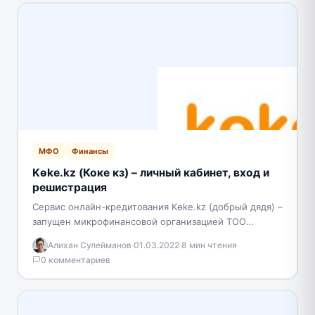
МФО
Финансы
Kөke.kz (Коке кз) – личный кабинет, вход и
решистрация
Сервис онлайн-кредитования Kөke.kz (добрый дядя) –
запущен микрофинансовой организацией ТОО
«Fincap», а сейчас работает от лица ТОО МФО
Алихан Сулейманов
·
01.03.2022
·
8 мин чтения
·
“Creditum”. Специфика сервиса отражена…
0 комментариев