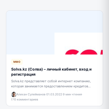
МФО
Solva.kz (Солва) – личный кабинет, вход и
регистрация
Solva.kz представляет собой интернет компанию,
которая занимается предоставлением кредитов
населению. Получить займ достаточно просто. Надо
Алихан Сулейманов
·
01.03.2022
·
9 мин чтения
·
лишь достичь совершеннолетнего возраста,
0 комментариев
обзавестись пропиской и…