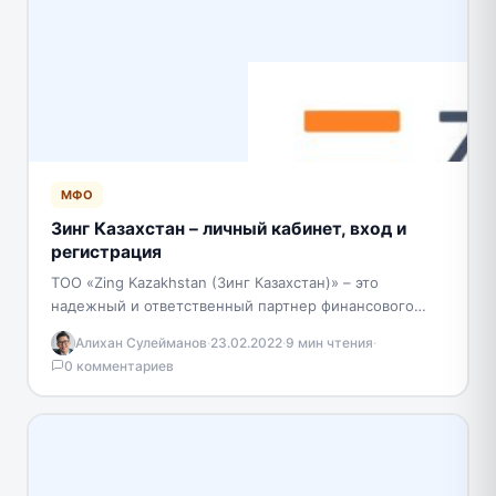
МФО
Зинг Казахстан – личный кабинет, вход и
регистрация
TOO «Zing Kazakhstan (Зинг Казахстан)» – это
надежный и ответственный партнер финансового
сектора, предоставляющий кредитный услуги
Алихан Сулейманов
·
23.02.2022
·
9 мин чтения
·
гражданам Республики Казахстан в режиме онлайн.…
0 комментариев