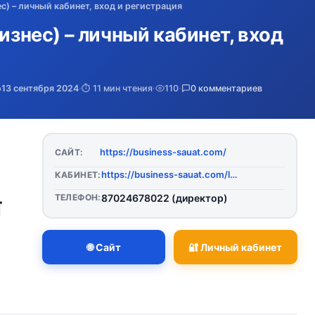
ес) – личный кабинет, вход и регистрация
Бизнес) – личный кабинет, вход
о
13 сентября 2024
·
⏱️ 11 мин чтения
·
110
·
0 комментариев
https://business-sauat.com/
САЙТ:
https://business-sauat.com/login
КАБИНЕТ:
ТЕЛЕФОН:
87024678022 (директор)
🌐 Сайт
🔐 Личный кабинет