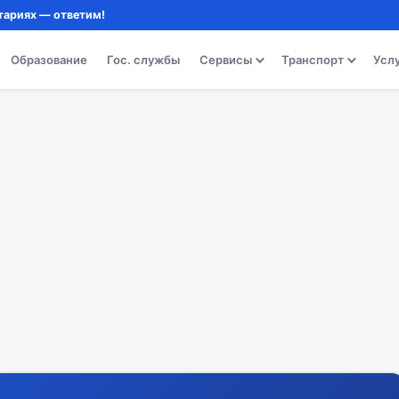
тариях — ответим!
Образование
Гос. службы
Сервисы
Транспорт
Усл