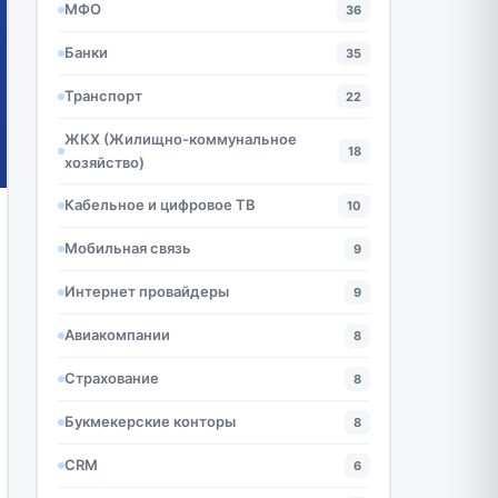
МФО
36
Банки
35
Транспорт
22
ЖКХ (Жилищно-коммунальное
18
хозяйство)
Кабельное и цифровое ТВ
10
Мобильная связь
9
Интернет провайдеры
9
Авиакомпании
8
Страхование
8
Букмекерские конторы
8
CRM
6