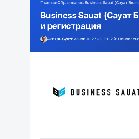
Главная
›
Образование
›
Business Sauat (Сауат Бизн
Business Sauat (Сауат 
и регистрация
Алихан Сулейманов
·
📅 27.03.2022
🔄 Обновлен