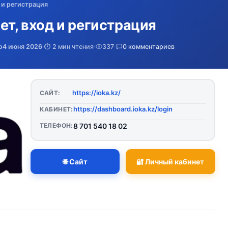
 и регистрация
ет, вход и регистрация
о
4 июня 2026
·
⏱️ 2 мин чтения
·
337
·
0 комментариев
https://ioka.kz/
САЙТ:
https://dashboard.ioka.kz/login
КАБИНЕТ:
ТЕЛЕФОН:
8 701 540 18 02
🌐 Сайт
🔐 Личный кабинет