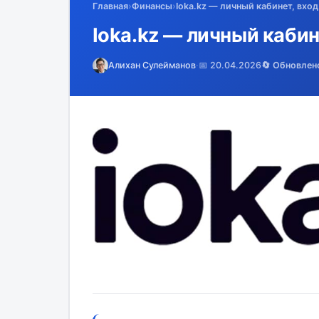
Главная
›
Финансы
›
Ioka.kz — личный кабинет, вход
Ioka.kz — личный кабин
Алихан Сулейманов
·
📅 20.04.2026
🔄 Обновлен