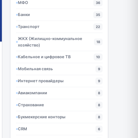
МФО
36
Банки
35
Транспорт
22
ЖКХ (Жилищно-коммунальное
18
хозяйство)
Кабельное и цифровое ТВ
10
Мобильная связь
9
Интернет провайдеры
9
Авиакомпании
8
Страхование
8
Букмекерские конторы
8
CRM
6