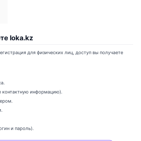
те Ioka.kz
регистрация для физических лиц, доступ вы получаете
а.
 и контактную информацию).
ером.
.
огин и пароль).