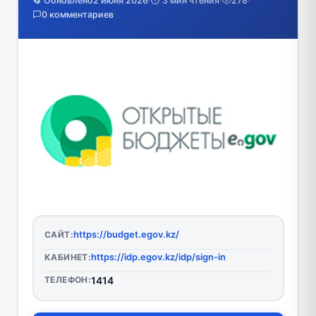
🔄 Обновлено
2 июня 2026
·
⏱️ 3 мин чтения
·
278
·
0 комментариев
https://budget.egov.kz/
САЙТ:
https://idp.egov.kz/idp/sign-in
КАБИНЕТ:
ТЕЛЕФОН:
1414