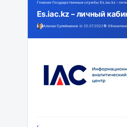
Главная
›
Государственные службы
›
Es.iac.kz – ли
Es.iac.kz – личный каби
Алихан Сулейманов
·
📅 20.07.2022
🔄 Обновлен