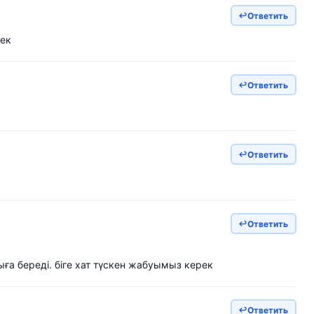
Ответить
рек
Ответить
Ответить
Ответить
ға береді. біге хат түскен жабуымыз керек
Ответить