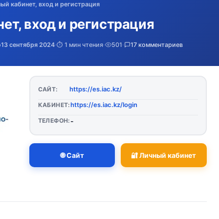
чный кабинет, вход и регистрация
нет, вход и регистрация
о
13 сентября 2024
·
⏱️ 1 мин чтения
·
501
·
17 комментариев
https://es.iac.kz/
САЙТ:
https://es.iac.kz/login
КАБИНЕТ:
ТЕЛЕФОН:
-
🌐 Сайт
🔐 Личный кабинет