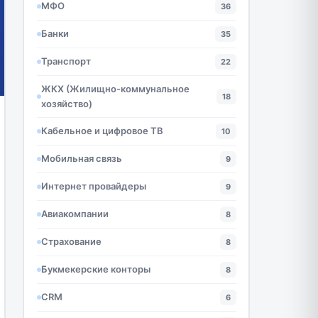
МФО
36
Банки
35
Транспорт
22
ЖКХ (Жилищно-коммунальное
18
хозяйство)
Кабельное и цифровое ТВ
10
Мобильная связь
9
Интернет провайдеры
9
Авиакомпании
8
Страхование
8
Букмекерские конторы
8
CRM
6