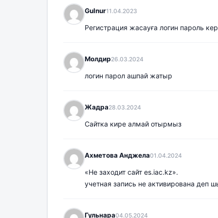
Gulnur
11.04.2023
Регистрация жасауға логин пароль ке
Молдир
26.03.2024
логин парол ашпай жатыр
Жадра
28.03.2024
Сайтка кире алмай отырмыз
Ахметова Анджела
01.04.2024
«Не заходит сайт es.iac.kz».
учетная запись не активирована деп шы
Гульнара
04.05.2024