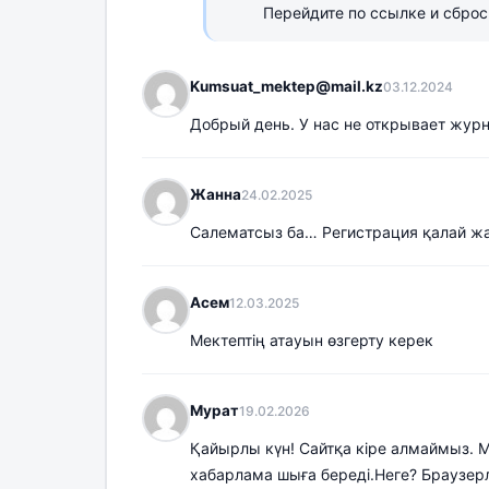
Перейдите по ссылке и сброс
Kumsuat_mektep@mail.kz
03.12.2024
Добрый день. У нас не открывает журн
Жанна
24.02.2025
Салематсыз ба… Регистрация қалай жа
Асем
12.03.2025
Мектептің атауын өзгерту керек
Мурат
19.02.2026
Қайырлы күн! Сайтқа кіре алмаймыз. М
хабарлама шыға береді.Неге? Браузер