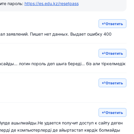
ите пароль:
https://es.edu.kz/resetpass
Ответить
ал заявлений. Пишет нет данных. Выдает ошибку 400
Ответить
сайды… логин пороль деп шыға береді… біз али тіркелмедік
Ответить
Ответить
үлде ашылмайды.Не удается получит доступ к сайту деген
лерді де компьютерлерді де айыртастап көрдік болмайды