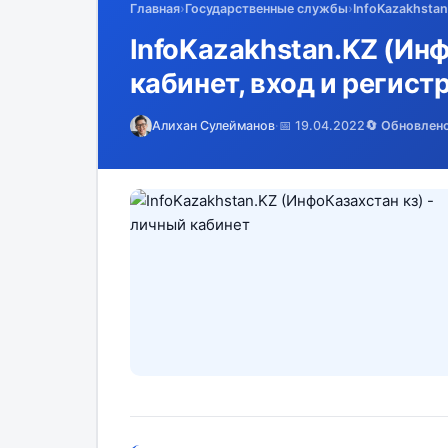
Главная
›
Государственные службы
›
InfoKazakhstan
InfoKazakhstan.KZ (Ин
кабинет, вход и регист
Алихан Сулейманов
·
📅 19.04.2022
🔄 Обновлен