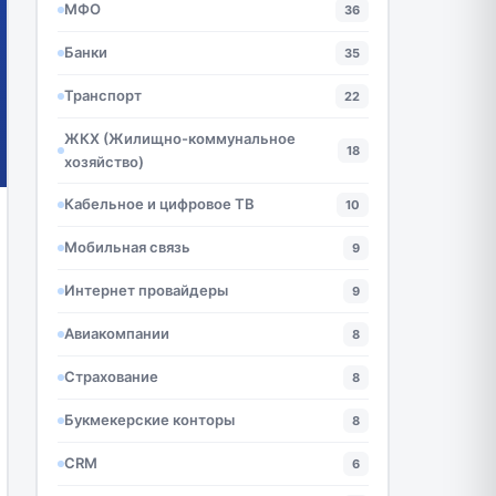
МФО
36
Банки
35
Транспорт
22
ЖКХ (Жилищно-коммунальное
18
хозяйство)
Кабельное и цифровое ТВ
10
Мобильная связь
9
Интернет провайдеры
9
Авиакомпании
8
Страхование
8
Букмекерские конторы
8
CRM
6