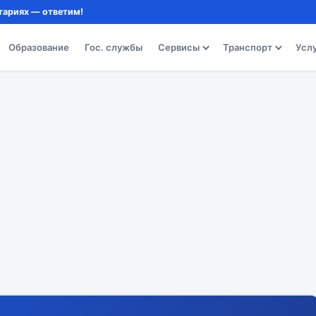
тариях — ответим!
Образование
Гос. службы
Сервисы
Транспорт
Усл