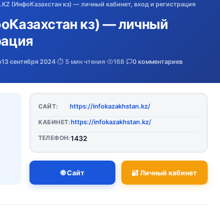
.KZ (ИнфоКазахстан кз) — личный кабинет, вход и регистрация
фоКазахстан кз) — личный
рация
о
13 сентября 2024
·
⏱️ 5 мин чтения
·
168
·
0 комментариев
https://infokazakhstan.kz/
САЙТ:
https://infokazakhstan.kz/
КАБИНЕТ:
ТЕЛЕФОН:
1432
🌐 Сайт
🔐 Личный кабинет