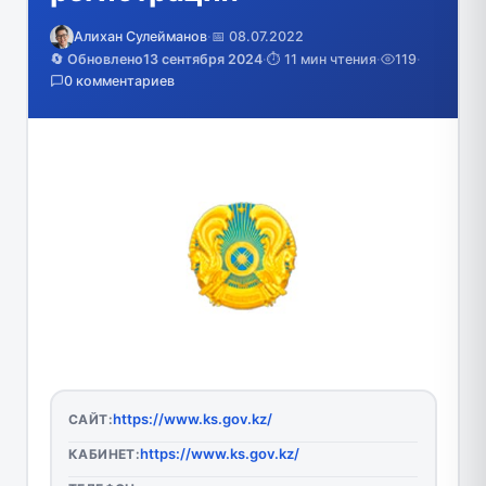
Алихан Сулейманов
·
📅 08.07.2022
🔄 Обновлено
13 сентября 2024
·
⏱️ 11 мин чтения
·
119
·
0 комментариев
https://www.ks.gov.kz/
САЙТ:
https://www.ks.gov.kz/
КАБИНЕТ: