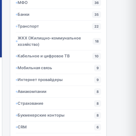
МФО
36
Банки
35
Транспорт
22
ЖКХ (Жилищно-коммунальное
18
хозяйство)
Кабельное и цифровое ТВ
10
Мобильная связь
9
Интернет провайдеры
9
Авиакомпании
8
Страхование
8
Букмекерские конторы
8
CRM
6