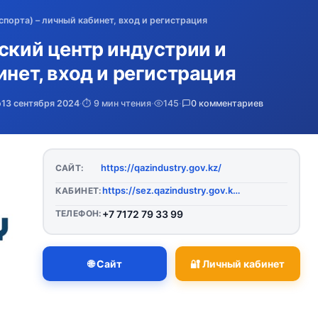
спорта) – личный кабинет, вход и регистрация
нский центр индустрии и
инет, вход и регистрация
о
13 сентября 2024
·
⏱️ 9 мин чтения
·
145
·
0 комментариев
https://qazindustry.gov.kz/
САЙТ:
https://sez.qazindustry.gov.kz/ru/login
КАБИНЕТ:
ТЕЛЕФОН:
+7 7172 79 33 99
🌐 Сайт
🔐 Личный кабинет