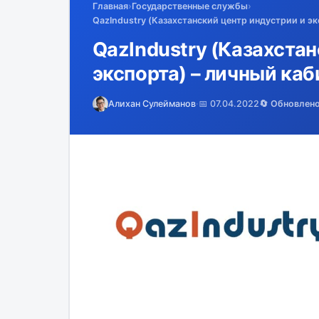
Главная
›
Государственные службы
›
QazIndustry (Казахстанский центр индустрии и эк
QazIndustry (Казахста
экспорта) – личный каб
Алихан Сулейманов
·
📅 07.04.2022
🔄 Обновлен