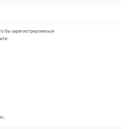
то бы зарегистрироваться
ите:
я».