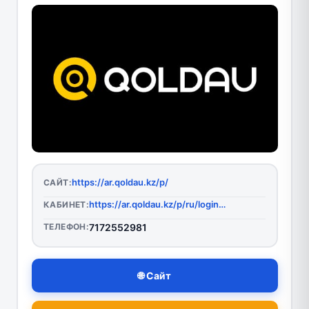
https://ar.qoldau.kz/p/
САЙТ:
https://ar.qoldau.kz/p/ru/login-type
КАБИНЕТ:
ТЕЛЕФОН:
7172552981
🌐 Сайт