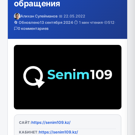
обращения
Алихан Сулейманов
·
📅 22.05.2022
🔄 Обновлено
13 сентября 2024
·
⏱️ 1 мин чтения
·
512
·
0 комментариев
https://senim109.kz/
САЙТ:
https://senim109.kz/
КАБИНЕТ: