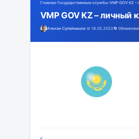
Главная
›
Государственные службы
›
VMP GOV KZ – 
VMP GOV KZ – личный к
Алихан Сулейманов
·
📅 16.05.2022
🔄 Обновлен