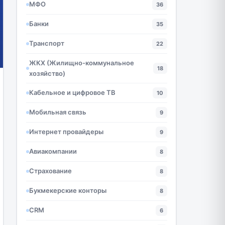
МФО
36
Банки
35
Транспорт
22
ЖКХ (Жилищно-коммунальное
18
хозяйство)
Кабельное и цифровое ТВ
10
Мобильная связь
9
Интернет провайдеры
9
Авиакомпании
8
Страхование
8
Букмекерские конторы
8
CRM
6