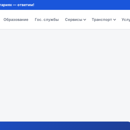
тариях — ответим!
Образование
Гос. службы
Сервисы
Транспорт
Усл