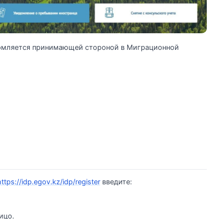
рмляется принимающей стороной в Миграционной
https://idp.egov.kz/idp/register
введите:
ицо.