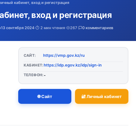
личный кабинет, вход и регистрация
абинет, вход и регистрация
о
13 сентября 2024
·
⏱️ 2 мин чтения
·
267
·
0 комментариев
https://vmp.gov.kz/ru
САЙТ:
https://idp.egov.kz/idp/sign-in
КАБИНЕТ:
ТЕЛЕФОН:
-
🌐 Сайт
🔐 Личный кабинет