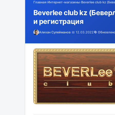
Главная
›
Интернет-магазины
›
Beverlee club kz (Бе
Beverlee club kz (Бевер
и регистрация
Алихан Сулейманов
·
📅 12.03.2022
🔄 Обновлен