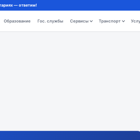
тариях — ответим!
Образование
Гос. службы
Сервисы
Транспорт
Усл