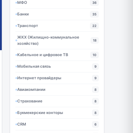
МФО
36
Банки
35
Транспорт
22
ЖКХ (Жилищно-коммунальное
18
хозяйство)
Кабельное и цифровое ТВ
10
Мобильная связь
9
Интернет провайдеры
9
Авиакомпании
8
Страхование
8
Букмекерские конторы
8
CRM
6