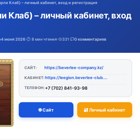
верли Клаб) – личный кабинет, вход и регистрация
ли Клаб) – личный кабинет, вход
о
4 июня 2026
·
⏱️ 8 мин чтения
·
331
·
0 комментариев
https://beverlee-company.kz/
САЙТ:
https://leegion.beverlee-club.com/club/my-office/
КАБИНЕТ:
ТЕЛЕФОН:
+7 (702) 841-93-98
🌐 Сайт
🔐 Личный кабинет