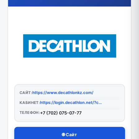
https://www.decathlonkz.com/
САЙТ:
https://login.decathlon.net/?client_id=4c0b8836-b3f6-4942-958c-09dfb1925eb0&ui_locales=ru_RU
КАБИНЕТ:
ТЕЛЕФОН:
+7 (702) 075-07-77
🌐 Сайт