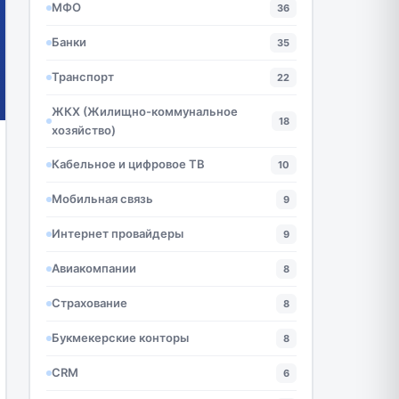
МФО
36
Банки
35
Транспорт
22
ЖКХ (Жилищно-коммунальное
18
хозяйство)
Кабельное и цифровое ТВ
10
Мобильная связь
9
Интернет провайдеры
9
Авиакомпании
8
Страхование
8
Букмекерские конторы
8
CRM
6