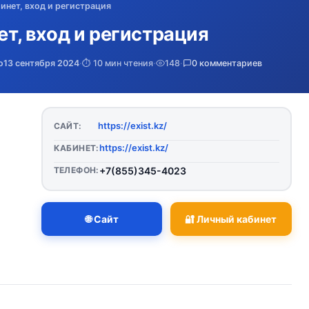
бинет, вход и регистрация
ет, вход и регистрация
о
13 сентября 2024
·
⏱️ 10 мин чтения
·
148
·
0 комментариев
https://exist.kz/
САЙТ:
https://exist.kz/
КАБИНЕТ:
ТЕЛЕФОН:
+7(855)345-4023
🌐 Сайт
🔐 Личный кабинет