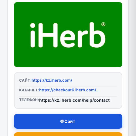
https://kz.iherb.com/
САЙТ:
https://checkout6.iherb.com/auth/Account/Login?ReturnUrl=/auth/connect/authorize/callback?client_id=web-clients&redirect_uri=https%3A%2F%2Fcheckout12.iherb.com%2Faccount%2Fsignin-oidc&response_type=code%20id_token%20token&scope=openid%20profile%20email%20offline_access&response_mode=form_post&nonce=637674666614709699.MDQ0MGZiMmItZDUzZS00NTllLWJhNjctMjJmMDMxN2NiOWE2MGE4MjM5NTUtNmZlYi00NDgyLTkyMzktYWZiM2YyODViM2Rk&state=CfDJ8Owlin-Q8tFJji2GlTfs7_nM2gZ0t8ViAIjtfjYZopKLqquowlTps3X66lrWjdQCbHsBWSpipPjcUz3ESzV8ZiFFrbeFURw8PjZzqet2NbE15kVByPS_FXYYaAQmPWQoGwPxGaF2-twilQ88vszcNPzqCgVrxS5u5ZddFwE2eEW1KwbkbQhYJgydBvVAxqxRiHZeif5yAA_b0M5IgcMZH1GzOBKybqWoGo0X03X7gmnsmDk5EWGxWo55jSdCqLevMOQJOoehn_0wq1ejGYlwwZkXStPpWRQnuh0xz0idFuxICghjp5cTo7KI0JdlTdekcqfIMpXlB-7QFiFDPsFyXbBG7n2X2fTkAkl8iorMi0aWL_6vm2jgJsBFhayK0L4H82GDm0KfMEAT6zXuq5_Kdr8&x-client-SKU=ID_NETSTANDARD2_0&x-client-ver=6.8.0.0&correlationId=ccc7ba94-bb28-4a6a-a67e-b0946da33f51&correlationId=ccc7ba94-bb28-4a6a-a67e-b0946da33f51
КАБИНЕТ:
ТЕЛЕФОН:
https://kz.iherb.com/help/contact
🌐 Сайт