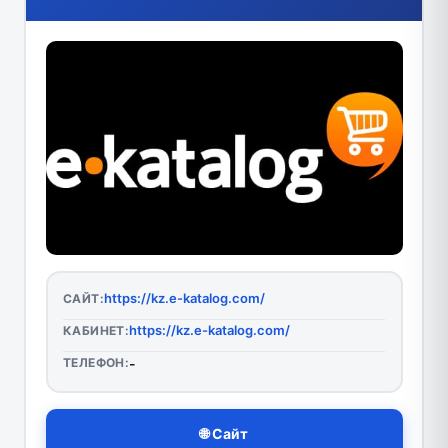
https://kz.e-katalog.com/
САЙТ:
https://kz.e-katalog.com/
КАБИНЕТ:
ТЕЛЕФОН:
-
🌐 Сайт