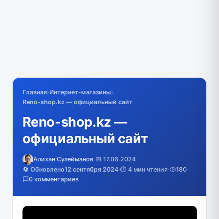
Главная
›
Интернет-магазины
›
Reno-shop.kz — официальный сайт
Reno-shop.kz —
официальный сайт
Алихан Сулейманов
·
📅 17.06.2024
🔄 Обновлено
12 сентября 2024
·
⏱️ 4 мин чтения
·
180
·
0 комментариев