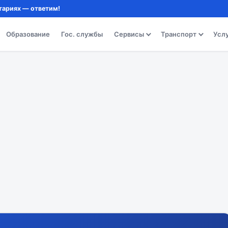
тариях — ответим!
Образование
Гос. службы
Сервисы
Транспорт
Усл