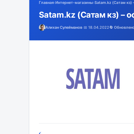
Главная
›
Интернет-магазины
›
Satam.kz (Сатам кз)
Satam.kz (Сатам кз) – 
Алихан Сулейманов
·
📅 18.04.2022
🔄 Обновлен