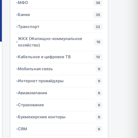
МФО
36
Банки
35
Транспорт
22
ЖКХ (Жилищно-коммунальное
18
хозяйство)
Кабельное и цифровое ТВ
10
Мобильная связь
9
Интернет провайдеры
9
Авиакомпании
8
Страхование
8
Букмекерские конторы
8
CRM
6