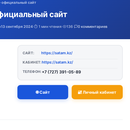
 – официальный сайт
официальный сайт
о
13 сентября 2024
·
⏱️ 1 мин чтения
·
136
·
0 комментариев
https://satam.kz/
САЙТ:
https://satam.kz/
КАБИНЕТ:
ТЕЛЕФОН:
+7 (727) 391-05-89
🌐 Сайт
🔐 Личный кабинет