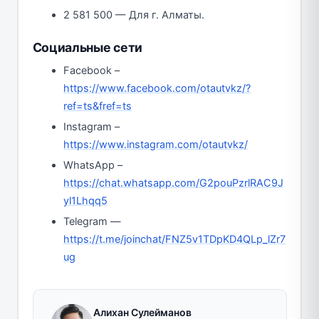
2 581 500 — Для г. Алматы.
Социальные сети
Facebook –
https://www.facebook.com/otautvkz/?
ref=ts&fref=ts
Instagram –
https://www.instagram.com/otautvkz/
WhatsApp –
https://chat.whatsapp.com/G2pouPzrlRAC9J
yl1Lhqq5
Telegram —
https://t.me/joinchat/FNZ5v1TDpKD4QLp_lZr7
ug
Алихан Сулейманов