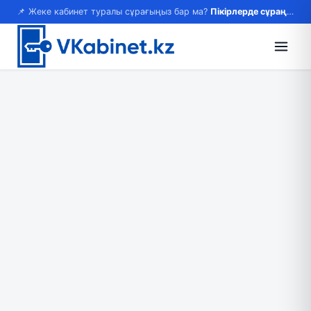
📌 Жеке кабинет туралы сұрағыңыз бар ма?
Пікірлерде сұраңыз — жауап береміз!