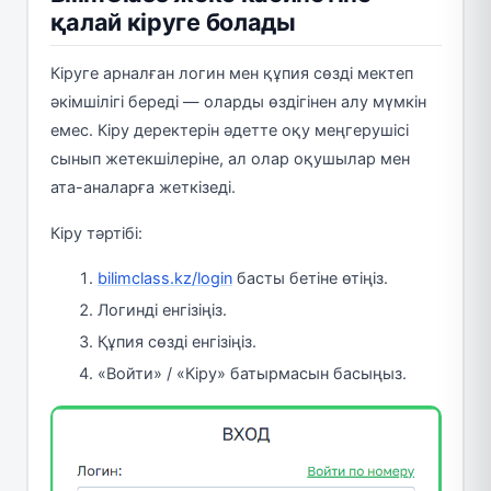
қалай кіруге болады
Кіруге арналған логин мен құпия сөзді мектеп
әкімшілігі береді — оларды өздігінен алу мүмкін
емес. Кіру деректерін әдетте оқу меңгерушісі
сынып жетекшілеріне, ал олар оқушылар мен
ата-аналарға жеткізеді.
Кіру тәртібі:
bilimclass.kz/login
басты бетіне өтіңіз.
Логинді енгізіңіз.
Құпия сөзді енгізіңіз.
«Войти» / «Кіру» батырмасын басыңыз.