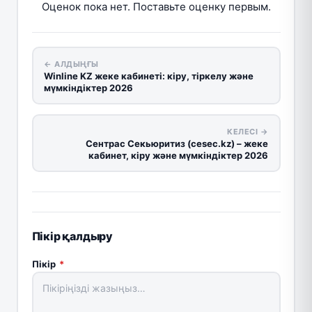
Оценок пока нет. Поставьте оценку первым.
← АЛДЫҢҒЫ
Winline KZ жеке кабинеті: кіру, тіркелу және
мүмкіндіктер 2026
КЕЛЕСІ →
Сентрас Секьюритиз (cesec.kz) – жеке
кабинет, кіру және мүмкіндіктер 2026
Пікір қалдыру
Пікір
*