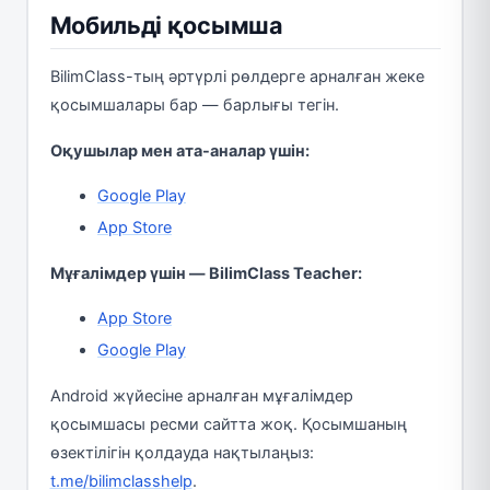
Мобильді қосымша
BilimClass-тың әртүрлі рөлдерге арналған жеке
қосымшалары бар — барлығы тегін.
Оқушылар мен ата-аналар үшін:
Google Play
App Store
Мұғалімдер үшін — BilimClass Teacher:
App Store
Google Play
Android жүйесіне арналған мұғалімдер
қосымшасы ресми сайтта жоқ. Қосымшаның
өзектілігін қолдауда нақтылаңыз:
t.me/bilimclasshelp
.