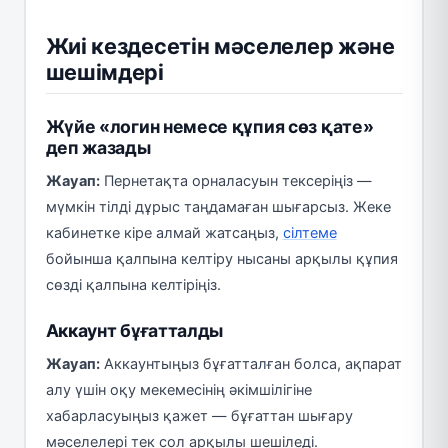
Жиі кездесетін мәселелер және
шешімдері
Жүйе «логин немесе құпия сөз қате»
деп жазады
Жауап:
Пернетақта орналасуын тексеріңіз —
мүмкін тілді дұрыс таңдамаған шығарсыз. Жеке
кабинетке кіре алмай жатсаңыз,
сілтеме
бойынша қалпына келтіру нысаны арқылы құпия
сөзді қалпына келтіріңіз.
Аккаунт бұғатталды
Жауап:
Аккаунтыңыз бұғатталған болса, ақпарат
алу үшін оқу мекемесінің әкімшілігіне
хабарласуыңыз қажет — бұғаттан шығару
мәселелері тек сол арқылы шешіледі.