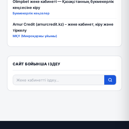
Olimpbet жеке кабинеті — Қазақстанның букмекерлік
кеңсесіне кіру
Букмекерлік кеңселер
Arnur Credit (arnurcredit.kz) – жеке кабинет, кіру және
тіркелу
МҚҰ (Микроқаржы ұйымы)
САЙТ БОЙЫНША ІЗДЕУ