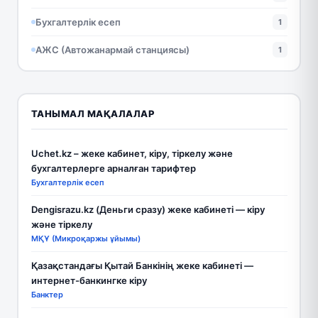
Бухгалтерлік есеп
1
АЖС (Автожанармай станциясы)
1
ТАНЫМАЛ МАҚАЛАЛАР
Uchet.kz – жеке кабинет, кіру, тіркелу және
бухгалтерлерге арналған тарифтер
Бухгалтерлік есеп
Dengisrazu.kz (Деньги сразу) жеке кабинеті — кіру
және тіркелу
МҚҰ (Микроқаржы ұйымы)
Қазақстандағы Қытай Банкінің жеке кабинеті —
интернет-банкингке кіру
Банктер