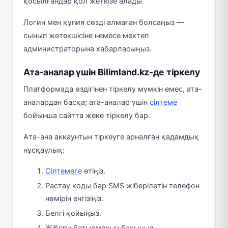
қосылғандар қол жеткізе алады.
Логин мен құпия сөзді алмаған болсаңыз —
сынып жетекшісіне немесе мектеп
администраторына хабарласыңыз.
Ата-аналар үшін Bilimland.kz-де тіркелу
Платформада өздігінен тіркелу мүмкін емес, ата-
аналардан басқа; ата-аналар үшін
сілтеме
бойынша сайтта жеке тіркелу бар.
Ата-ана аккаунтын тіркеуге арналған қадамдық
нұсқаулық:
Сілтемеге
өтіңіз.
Растау коды бар SMS жіберілетін телефон
нөмірін енгізіңіз.
Белгі қойыңыз.