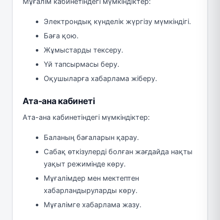
Мұғалім кабинетіндегі мүмкіндіктер:
Электрондық күнделік жүргізу мүмкіндігі.
Баға қою.
Жұмыстарды тексеру.
Үй тапсырмасы беру.
Оқушыларға хабарлама жіберу.
Ата-ана кабинеті
Ата-ана кабинетіндегі мүмкіндіктер:
Баланың бағаларын қарау.
Сабақ өткізулерді болған жағдайда нақты
уақыт режимінде көру.
Мұғалімдер мен мектептен
хабарландыруларды көру.
Мұғалімге хабарлама жазу.