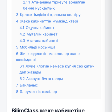
2.1.1
Ата-ананы тіркеуге арналған
бейне нұсқаулық
3
Қолжетімділікті қалпына келтіру
4
Жеке кабинеттің мүмкіндіктері
4.1
Оқушы кабинеті
4.2
Мұғалім кабинеті
4.3
Ата-ана кабинеті
5
Мобильді қосымша
6
Жиі кездесетін мәселелер және
шешімдері
6.1
Жүйе «логин немесе құпия сөз қате»
деп жазады
6.2
Аккаунт бұғатталды
7
Байланыс
8
Әлеуметтік желілер
BilimClass жеке кабинетіне