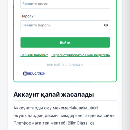
Аккаунт қалай жасалады
Аккаунттарды оқу мекемесінің әкімшілігі
оқушылардың ресми тізімдері негізінде жасайды.
Платформаға тек мектебі BilimClass-қа