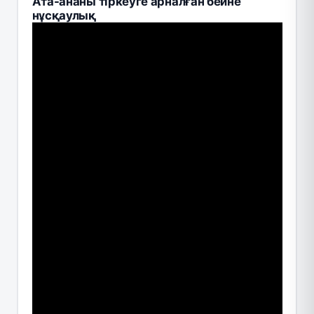
Ата-ананы тіркеуге арналған бейне
нұсқаулық