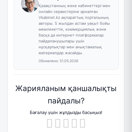
Қазақстанның жеке кабинеттері мен
онлайн сервистеріне арналған
Vkabinet.kz ақпараттық порталының
авторы. 5 жылдан астам уақыт бойы
мемлекеттік, коммерциялық және
басқа да интернет-платформалар
пайдаланушылары үшін
нұсқаулықтар мен анықтамалық
материалдар жасайды.
Обновлено:
31.05.2026
Жарияланым қаншалықты
пайдалы?
Бағалау үшін жұлдызды басыңыз!