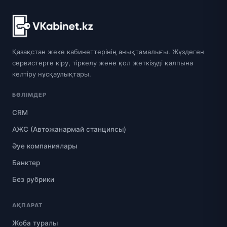
Қазақстан жеке кабинеттерінің анықтамалығы. Жүздеген
сервистерге кіру, тіркелу және қол жеткізуді қалпына
келтіру нұсқаулықтары.
БӨЛІМДЕР
CRM
АЖС (Автожанармай станциясы)
Әуе компаниялары
Банктер
Без рубрики
АҚПАРАТ
Жоба туралы