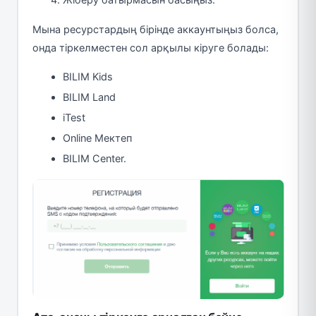
Жіберу батырмасын басыңыз.
Мына ресурстардың бірінде аккаунтыңыз болса,
онда тіркелместен сол арқылы кіруге болады:
BILIM Kids
BILIM Land
iTest
Online Мектеп
BILIM Center.