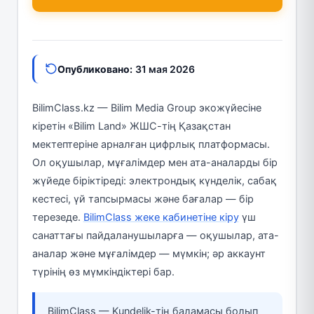
Опубликовано:
31 мая 2026
BilimClass.kz — Bilim Media Group экожүйесіне
кіретін «Bilim Land» ЖШС-тің Қазақстан
мектептеріне арналған цифрлық платформасы.
Ол оқушылар, мұғалімдер мен ата-аналарды бір
жүйеде біріктіреді: электрондық күнделік, сабақ
кестесі, үй тапсырмасы және бағалар — бір
терезеде.
BilimClass жеке кабинетіне кіру
үш
санаттағы пайдаланушыларға — оқушылар, ата-
аналар және мұғалімдер — мүмкін; әр аккаунт
түрінің өз мүмкіндіктері бар.
BilimClass — Kundelik-тің баламасы болып