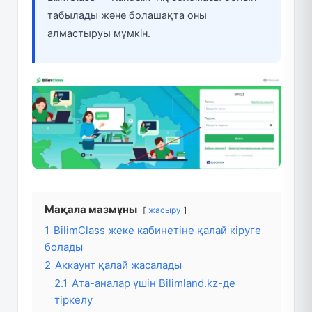
табылады және болашақта оны
алмастыруы мүмкін.
Мақала мазмұны
жасыру
1
BilimClass жеке кабинетіне қалай кіруге
болады
2
Аккаунт қалай жасалады
2.1
Ата-аналар үшін Bilimland.kz-де
тіркелу