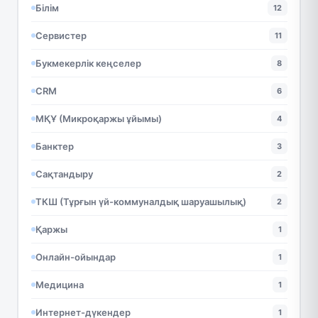
Білім
12
Сервистер
11
Букмекерлік кеңселер
8
CRM
6
МҚҰ (Микроқаржы ұйымы)
4
Банктер
3
Сақтандыру
2
ТКШ (Тұрғын үй-коммуналдық шаруашылық)
2
Қаржы
1
Онлайн-ойындар
1
Медицина
1
Интернет-дүкендер
1