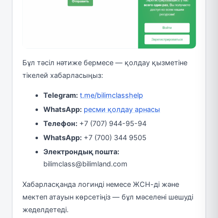
Бұл тәсіл нәтиже бермесе — қолдау қызметіне
тікелей хабарласыңыз:
Telegram:
t.me/bilimclasshelp
WhatsApp:
ресми қолдау арнасы
Телефон:
+7 (707) 944-95-94
WhatsApp:
+7 (700) 344 9505
Электрондық пошта:
bilimclass@bilimland.com
Хабарласқанда логинді немесе ЖСН-ді және
мектеп атауын көрсетіңіз — бұл мәселені шешуді
жеделдетеді.