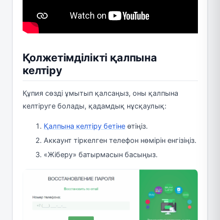
Қолжетімділікті қалпына
келтіру
Құпия сөзді ұмытып қалсаңыз, оны қалпына
келтіруге болады, қадамдық нұсқаулық:
Қалпына келтіру бетіне
өтіңіз.
Аккаунт тіркелген телефон нөмірін енгізіңіз.
«Жіберу» батырмасын басыңыз.