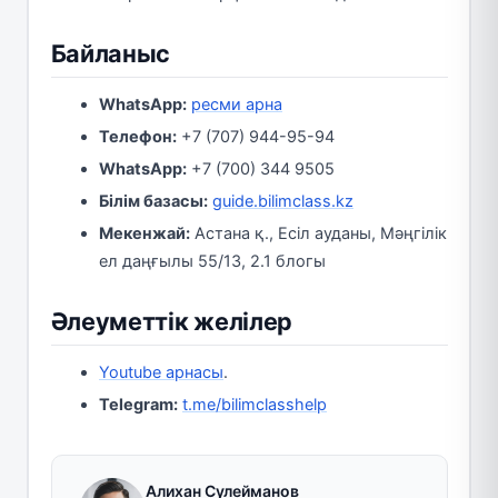
Байланыс
WhatsApp:
ресми арна
Телефон:
+7 (707) 944-95-94
WhatsApp:
+7 (700) 344 9505
Білім базасы:
guide.bilimclass.kz
Мекенжай:
Астана қ., Есіл ауданы, Мәңгілік
ел даңғылы 55/13, 2.1 блогы
Әлеуметтік желілер
Youtube арнасы
.
Telegram:
t.me/bilimclasshelp
Алихан Сулейманов