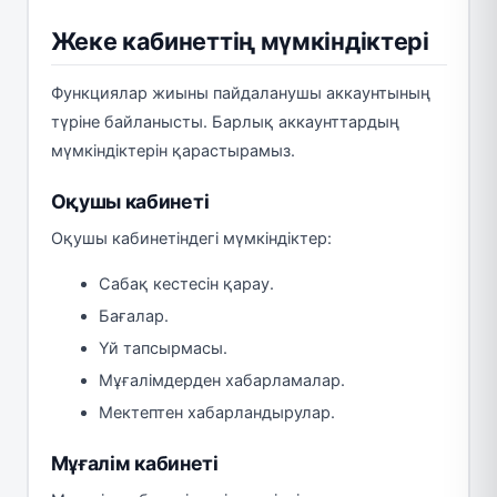
Жеке кабинеттің мүмкіндіктері
Функциялар жиыны пайдаланушы аккаунтының
түріне байланысты. Барлық аккаунттардың
мүмкіндіктерін қарастырамыз.
Оқушы кабинеті
Оқушы кабинетіндегі мүмкіндіктер:
Сабақ кестесін қарау.
Бағалар.
Үй тапсырмасы.
Мұғалімдерден хабарламалар.
Мектептен хабарландырулар.
Мұғалім кабинеті