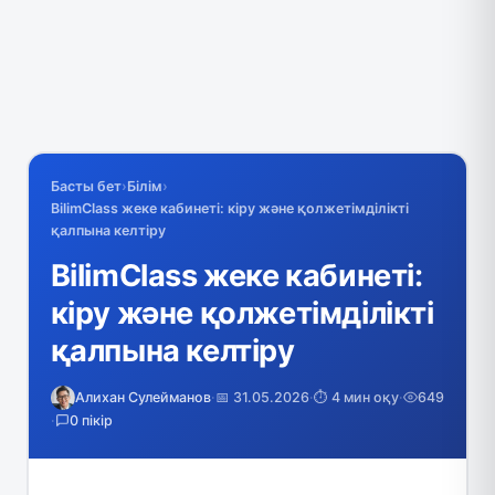
Басты бет
›
Білім
›
BilimClass жеке кабинеті: кіру және қолжетімділікті
қалпына келтіру
BilimClass жеке кабинеті:
кіру және қолжетімділікті
қалпына келтіру
Алихан Сулейманов
·
📅 31.05.2026
·
⏱️ 4 мин оқу
·
649
·
0 пікір