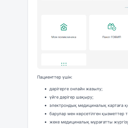
Пациенттер үшін:
дәрігерге онлайн жазылу;
үйге дәрігер шақыру;
электрондық медициналық картаға қо
барулар мен көрсетілген қызметтер т
жеке медициналық мұрағатты жүргіз