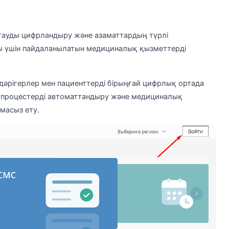
тауды цифрландыру және азаматтардың түрлі
 үшін пайдаланылатын медициналық қызметтерді
дәрігерлер мен пациенттерді бірыңғай цифрлық ортада
ық процестерді автоматтандыру және медициналық
масыз ету.