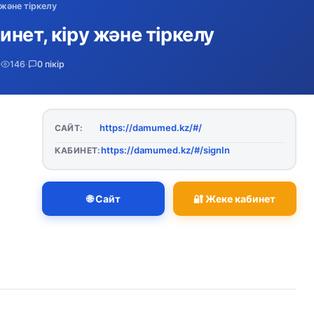
 және тіркелу
нет, кіру және тіркелу
·
146
·
0 пікір
https://damumed.kz/#/
САЙТ:
https://damumed.kz/#/signIn
КАБИНЕТ:
🌐 Сайт
🔐 Жеке кабинет