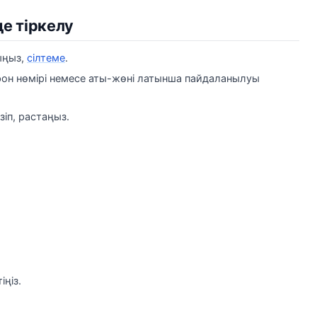
е тіркелу
ыңыз,
сілтеме
.
лефон нөмірі немесе аты-жөні латынша пайдаланылуы
зіп, растаңыз.
ңіз.