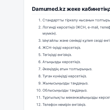
Damumed.kz жеке кабинетінд
Стандартты тіркелу нысанын толтыр
Логинді көрсетіңіз (ЖСН, e-mail, те
мүмкін).
Ыңғайлы және сенімді құпия сөзді енгі
ЖСН-іңізді көрсетіңіз.
Тегіңізді енгізіңіз.
Атыңызды көрсетіңіз.
Әкеңіздің атын толтырыңыз.
Туған күніңізді көрсетіңіз.
Жынысыңызды таңдаңыз.
Облысыңызды таңдаңыз.
Тұрғылықты мекенжайыңызды көрсеті
Телефон нөмірін енгізіңіз.