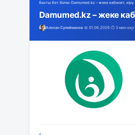
Басты бет
›
Білім
›
Damumed.kz – жеке кабинет, кіру
Damumed.kz – жеке каби
Алихан Сулейманов
·
📅 01.06.2026
·
⏱️ 3 мин оқу