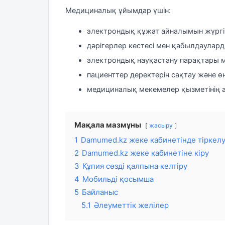
Медициналық ұйымдар үшін:
электрондық құжат айналымын жүргі
дәрігерлер кестесі мен қабылдаулард
электрондық науқастану парақтары м
пациенттер деректерін сақтау және ө
медициналық мекемелер қызметінің а
Мақала мазмұны
жасыру
1
Damumed.kz жеке кабинетінде тіркел
2
Damumed.kz жеке кабинетіне кіру
3
Құпия сөзді қалпына келтіру
4
Мобильді қосымша
5
Байланыс
5.1
Әлеуметтік желілер