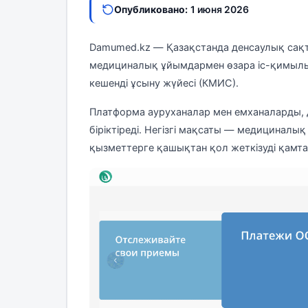
Опубликовано:
1 июня 2026
Damumed.kz — Қазақстанда денсаулық сақ
медициналық ұйымдармен өзара іс-қимылы
кешенді ұсыну жүйесі (КМИС).
Платформа ауруханалар мен емханаларды, 
біріктіреді. Негізгі мақсаты — медицинал
қызметтерге қашықтан қол жеткізуді қамта