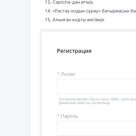
Captcha-дан өтіңіз.
«Растау кодын сұрау» батырмасын б
Алынған кодты енгізіңіз.