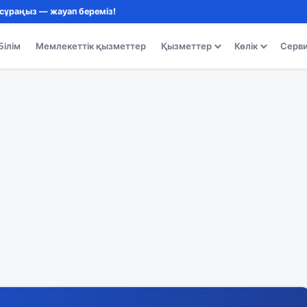
 сұраңыз — жауап береміз!
Білім
Мемлекеттік қызметтер
Қызметтер
Көлік
Серв