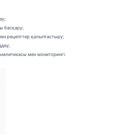
зу;
ы басқару;
ен рецепттер қалыптастыру;
ңдеу;
налитикасы мен мониторингі.
у