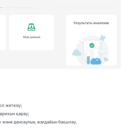
л жеткізу;
арихын қарау;
у және денсаулық жағдайын бақылау.