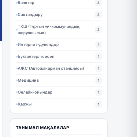
Банктер
3
Сақтандыру
2
ТКШ (Тұрғын үй-коммуналдық
2
шаруашылық)
Интернет-дүкендер
1
Бухгалтерлік есеп
1
АЖС (Автожанармай станциясы)
1
Медицина
1
Онлайн-ойындар
1
Қаржы
1
ТАНЫМАЛ МАҚАЛАЛАР