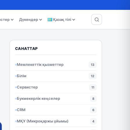
истер
Дүкендер
Қазақ тілі
САНАТТАР
Мемлекеттік қызметтер
13
Білім
12
Сервистер
11
Букмекерлік кеңселер
8
CRM
6
МҚҰ (Микроқаржы ұйымы)
4