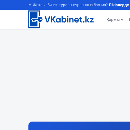
📌 Жеке кабинет туралы сұрағыңыз бар ма?
Пікірлерде
Қаржы