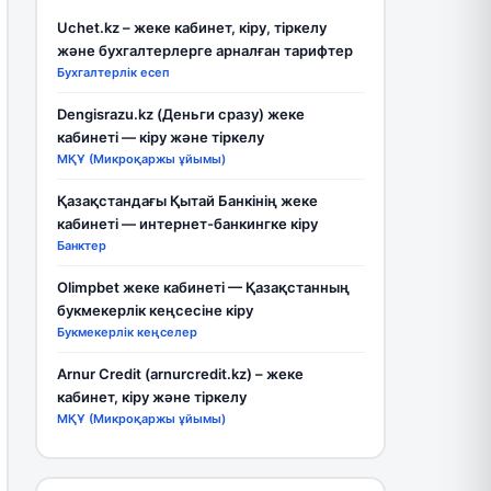
Uchet.kz – жеке кабинет, кіру, тіркелу
және бухгалтерлерге арналған тарифтер
Бухгалтерлік есеп
Dengisrazu.kz (Деньги сразу) жеке
кабинеті — кіру және тіркелу
МҚҰ (Микроқаржы ұйымы)
Қазақстандағы Қытай Банкінің жеке
кабинеті — интернет-банкингке кіру
Банктер
Olimpbet жеке кабинеті — Қазақстанның
букмекерлік кеңсесіне кіру
Букмекерлік кеңселер
Arnur Credit (arnurcredit.kz) – жеке
кабинет, кіру және тіркелу
МҚҰ (Микроқаржы ұйымы)