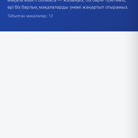
әрі біз барлық мақалаларды үнемі жаңартып отырамыз.
Табылған мақалалар: 13