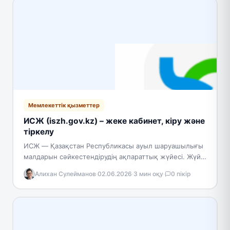
Мемлекеттік қызметтер
ИСЖ (iszh.gov.kz) – жеке кабинет, кіру және
тіркелу
ИСЖ — Қазақстан Республикасы ауыл шаруашылығы
малдарын сәйкестендірудің ақпараттық жүйесі. Жүйе
операторы — ҚР Ауыл шаруашылығы министрлігі.
Алихан Сулейманов
·
02.06.2026
·
3 мин оқу
·
0 пікір
Портал елдегі барлық мал басын…