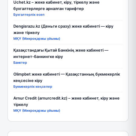
Uchet.kz – жеке кабинет, кіру, тіркелу және
бухгалтерлерге арналған тарифтер
Бухгалтерлік есеп
Dengisrazu.kz (Деньги сразу) жеке кабинеті — кіру
және тіркелу
МҚҰ (Микроқаржы ұйымы)
Қазақстандағы Қытай Банкінің жеке кабинеті —
интернет-банкингке кіру
Банктер
Olimpbet жеке кабинеті — Қазақстанның букмекерлік
кеңсесіне кіру
Букмекерлік кеңселер
Arnur Credit (arnurcredit.kz) – жеке кабинет, кіру және
тіркелу
МҚҰ (Микроқаржы ұйымы)