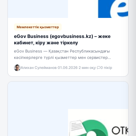
Мемлекеттік қызметтер
eGov Business (egovbusiness.kz) – жеке
кабинет, кіру және тіркелу
eGov Business — Қазақстан Республикасындағы
кәсіпкерлерге түрлі қызметтер мен сервистер
ұсынуға арналған мемлекеттік платформа. Бұл
Алихан Сулейманов
·
01.06.2026
·
2 мин оқу
·
0 пікір
цифрлық портал бизнеске арналған мемлекеттік
және түрлі…