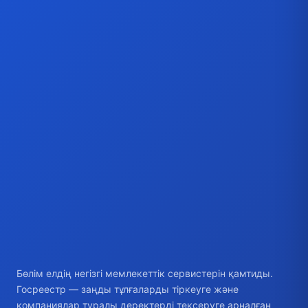
Бөлім елдің негізгі мемлекеттік сервистерін қамтиды.
Госреестр — заңды тұлғаларды тіркеуге және
компаниялар туралы деректерді тексеруге арналған