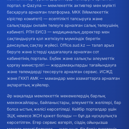
портал. e-Qazyna — мемлекеттік активтер мен мүлікті
басқаруға арналған платформа. МКК (Мемлекеттік
кірістер комитеті) — есептілікті тапсыруға және
салықтарды онлайн төлеуге арналған салық төлеушінің
кабинеті. РПН ЕИСЗ — медициналық деректер мен
сақтандыруға қол жеткізуге мүмкіндік беретін
денсаулық сақтау жүйесі. Office.sud.kz — талап арыз
беруге және істерді қадағалауға арналған сот
кабинетінің порталы. Еңбек және халықты әлеуметтік
қорғау министрлігі — жәрдемақыларды тағайындауға
және төлемдерді тексеруге арналған сервис. ИСЖД
және ГККП АМК — мамандар мен азаматтарға арналған
ақпараттық жүйелер.
Әр мақалада мемлекеттік мекемелердің барлық
мекенжайлары, байланыстары, әлеуметтік желілері, бар
болса ыстық желісі көрсетіледі. Кейбір порталдар үшін
ЭЦҚ немесе ЖСН қажет болады — бұл да нұсқаулықта
көрсетілген. Егер сервис өзгеріп, сіздің ойыңызша
мақала өзекті болмаса — жазыңыз, біз бәрін түзетеміз,