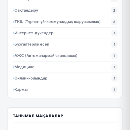
Сақтандыру
2
ТКШ (Тұрғын үй-коммуналдық шаруашылық)
2
Интернет-дүкендер
1
Бухгалтерлік есеп
1
АЖС (Автожанармай станциясы)
1
Медицина
1
Онлайн-ойындар
1
Қаржы
1
ТАНЫМАЛ МАҚАЛАЛАР