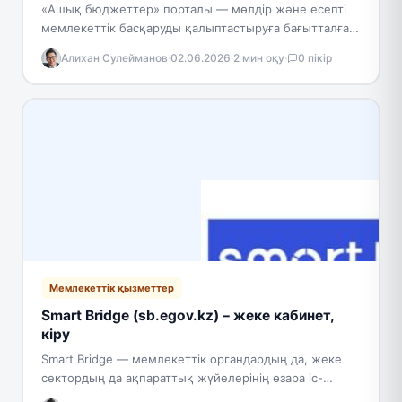
«Ашық бюджеттер» порталы — мөлдір және есепті
мемлекеттік басқаруды қалыптастыруға бағытталған
Қазақстанның Ашық үкімет тұжырымдамасының бір
Алихан Сулейманов
·
02.06.2026
·
2 мин оқу
·
0 пікір
бөлігі. Порталдың басты мақсаты — азаматтарды…
Мемлекеттік қызметтер
Smart Bridge (sb.egov.kz) – жеке кабинет,
кіру
Smart Bridge — мемлекеттік органдардың да, жеке
сектордың да ақпараттық жүйелерінің өзара іс-
қимылы үшін жасалған платформа. Интеграциялық