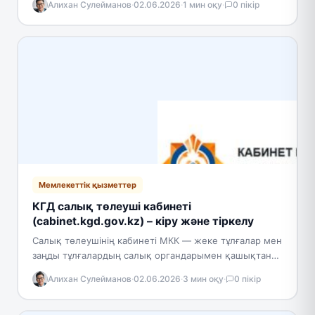
Алихан Сулейманов
·
02.06.2026
·
1 мин оқу
·
0 пікір
платформа қатысушылар арасындағы барлық
деректердің…
Мемлекеттік қызметтер
КГД салық төлеуші кабинеті
(cabinet.kgd.gov.kz) – кіру және тіркелу
Салық төлеушінің кабинеті МКК — жеке тұлғалар мен
заңды тұлғалардың салық органдарымен қашықтан
өзара іс-қимылына арналған Қазақстан Республикасы
Алихан Сулейманов
·
02.06.2026
·
3 мин оқу
·
0 пікір
Қаржы министрлігінің Мемлекеттік кірістер…