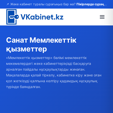
📌 Жеке кабинет туралы сұрағыңыз бар ма?
Пікірлерде сұраңыз — жауап береміз!
Санат
Мемлекеттік
қызметтер
«Мемлекеттік қызметтер» бөлімі мемлекеттік
мекемелердегі жеке кабинеттеріңізді басқаруға
арналған пайдалы нұсқаулықтарды жинаған.
Мақалаларда қалай тіркелу, кабинетке кіру және оған
қол жеткізуді қалпына келтіру қадамдық нұсқаулық
түрінде баяндалған.