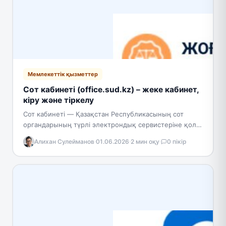
Мемлекеттік қызметтер
Сот кабинеті (office.sud.kz) – жеке кабинет,
кіру және тіркелу
Сот кабинеті — Қазақстан Республикасының сот
органдарының түрлі электрондық сервистеріне қол
жеткізуді қамтамасыз ететін бірыңғай цифрлық
Алихан Сулейманов
·
01.06.2026
·
2 мин оқу
·
0 пікір
платформа. Жүйенің иесі — Қазақстан
Республикасының…