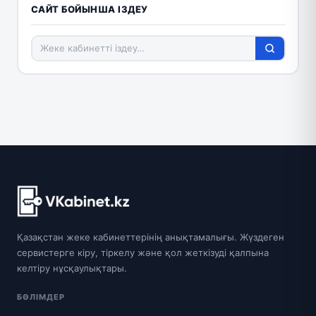
САЙТ БОЙЫНША ІЗДЕУ
Қазақстан жеке кабинеттерінің анықтамалығы. Жүздеген
сервистерге кіру, тіркелу және қол жеткізуді қалпына
келтіру нұсқаулықтары.
БӨЛІМДЕР