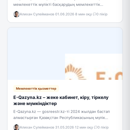
мемлекеттік мүлікті басқарудың мемлекеттік
порталы. Оператор — ҚР Қаржы министрлігінің
Алихан Сулейманов
·
01.06.2026
·
8 мин оқу
·
0 пікір
Мемлекеттік мүлік және жекешелендіру комитеті
жанындағы «Ақпараттық-есептік…
Мемлекеттік қызметтер
E-Qazyna.kz – жеке кабинет, кіру, тіркелу
және мүмкіндіктер
E-Qazyna.kz — gosreestr.kz-ті 2024 жылдан бастап
алмастырған Қазақстан Республикасының мүлік
тізілімінің ресми мемлекеттік порталы. Жеке
Алихан Сулейманов
·
31.05.2026
·
12 мин оқу
·
0 пікір
кабинетке кіру жеке тұлғаларға, жеке кәсіпкерлерге