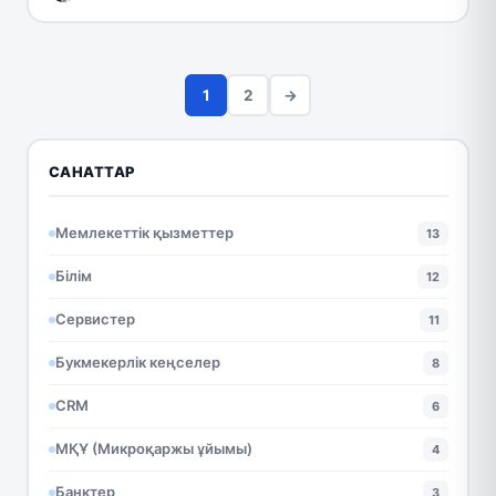
және…
1
2
→
САНАТТАР
Мемлекеттік қызметтер
13
Білім
12
Сервистер
11
Букмекерлік кеңселер
8
CRM
6
МҚҰ (Микроқаржы ұйымы)
4
Банктер
3