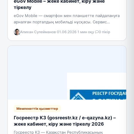
eGov Mobile – жеке кабинет, кіру және
тіркелу
eGov Mobile — смартфон мен планшетте пайдалануға
арналған порталдың мобильді нұсқасы. Сервис
eGov.kz-тің барлық негізгі функцияларына қол
Алихан Сулейманов
·
01.06.2026
·
1 мин оқу
·
0 пікір
жеткізу мүмкіндігін береді; ол жеңілдетілген…
Мемлекеттік қызметтер
Госреестр КЗ (gosreestr.kz / e-qazyna.kz) –
жеке кабинет, кіру және тіркелу 2026
Госреестр КЗ — Қазақстан Республикасының