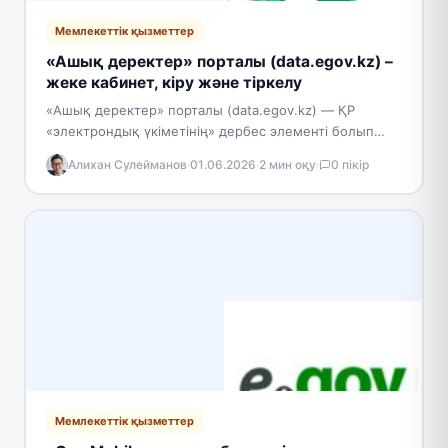
Мемлекеттік қызметтер
«Ашық деректер» порталы (data.egov.kz) –
жеке кабинет, кіру және тіркелу
«Ашық деректер» порталы (data.egov.kz) — ҚР
«электрондық үкіметінің» дербес элементі болып
табылатын Ашық үкімет бастамасымен жасалған
Алихан Сулейманов
·
01.06.2026
·
2 мин оқу
·
0 пікір
онлайн сервис. Портал мемлекеттік органдар
жасайтын…
Мемлекеттік қызметтер