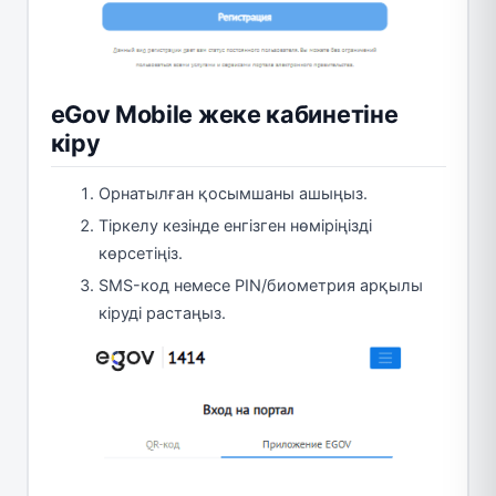
eGov Mobile жеке кабинетіне
кіру
Орнатылған қосымшаны ашыңыз.
Тіркелу кезінде енгізген нөміріңізді
көрсетіңіз.
SMS-код немесе PIN/биометрия арқылы
кіруді растаңыз.