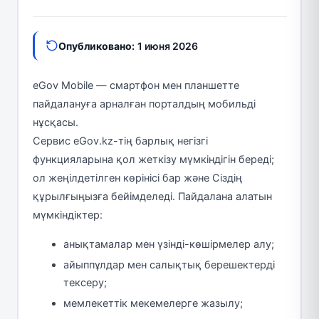
Опубликовано:
1 июня 2026
eGov Mobile — смартфон мен планшетте
пайдалануға арналған порталдың мобильді
нұсқасы.
Сервис eGov.kz-тің барлық негізгі
функцияларына қол жеткізу мүмкіндігін береді;
ол жеңілдетілген көрінісі бар және Сіздің
құрылғыңызға бейімделеді. Пайдалана алатын
мүмкіндіктер:
анықтамалар мен үзінді-көшірмелер алу;
айыппұлдар мен салықтық берешектерді
тексеру;
мемлекеттік мекемелерге жазылу;