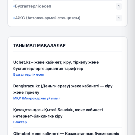
Бухгалтерлік есеп
1
АЖС (Автожанармай станциясы)
1
ТАНЫМАЛ МАҚАЛАЛАР
Uchet.kz – жеке кабинет, кіру, тіркелу және
бухгалтерлерге арналған тарифтер
Бухгалтерлік есеп
Dengisrazu.kz (Деньги сразу) жеке кабинеті — кіру
және тіркелу
МҚҰ (Микроқаржы ұйымы)
Қазақстандағы Қытай Банкінің жеке кабинеті —
интернет-банкингке кіру
Банктер
Olimpbet жеке кабинеті — Қазақстанның букмекерлік