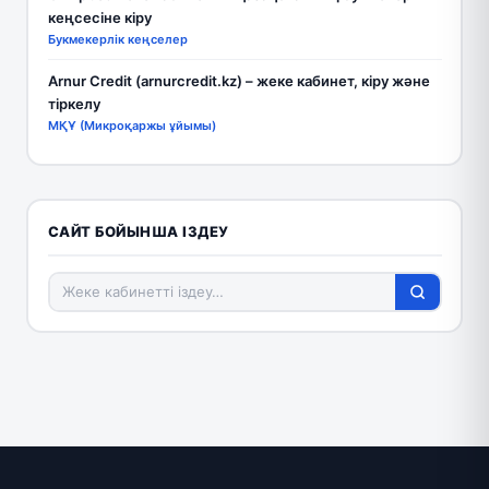
кеңсесіне кіру
Букмекерлік кеңселер
Arnur Credit (arnurcredit.kz) – жеке кабинет, кіру және
тіркелу
МҚҰ (Микроқаржы ұйымы)
САЙТ БОЙЫНША ІЗДЕУ