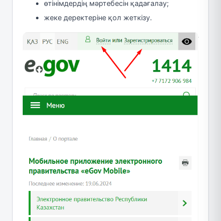
өтінімдердің мәртебесін қадағалау;
жеке деректеріне қол жеткізу.