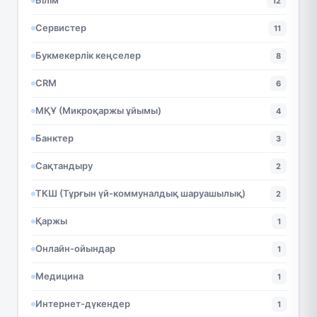
Білім
12
Сервистер
11
Букмекерлік кеңселер
8
CRM
6
МҚҰ (Микроқаржы ұйымы)
4
Банктер
3
Сақтандыру
2
ТКШ (Тұрғын үй-коммуналдық шаруашылық)
2
Қаржы
1
Онлайн-ойындар
1
Медицина
1
Интернет-дүкендер
1