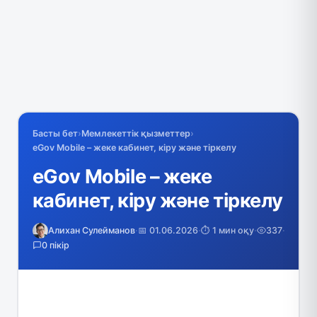
Басты бет
›
Мемлекеттік қызметтер
›
eGov Mobile – жеке кабинет, кіру және тіркелу
eGov Mobile – жеке
кабинет, кіру және тіркелу
Алихан Сулейманов
·
📅 01.06.2026
·
⏱️ 1 мин оқу
·
337
·
0 пікір