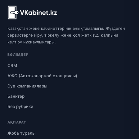
Қазақстан жеке кабинеттерінің анықтамалығы. Жүздеген
сервистерге кіру, тіркелу және қол жеткізуді қалпына
келтіру нұсқаулықтары.
БӨЛІМДЕР
CRM
АЖС (Автожанармай станциясы)
Әуе компаниялары
Банктер
Без рубрики
АҚПАРАТ
Жоба туралы