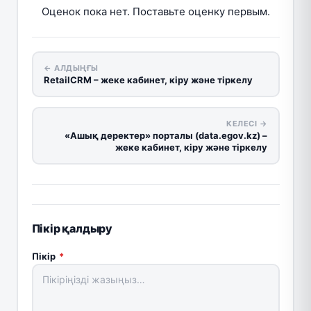
Оценок пока нет. Поставьте оценку первым.
← АЛДЫҢҒЫ
RetailCRM – жеке кабинет, кіру және тіркелу
КЕЛЕСІ →
«Ашық деректер» порталы (data.egov.kz) –
жеке кабинет, кіру және тіркелу
Пікір қалдыру
Пікір
*