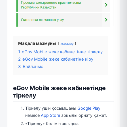
Мақала мазмұны
жасыру
1
eGov Mobile жеке кабинетінде тіркелу
2
eGov Mobile жеке кабинетіне кіру
3
Байланыс
eGov Mobile жеке кабинетінде
тіркелу
Тіркелу үшін қосымшаны
Google Play
немесе
App Store
арқылы орнату қажет.
«Тіркелу» бөлімін ашыңыз.