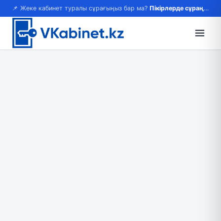
📌 Жеке кабинет туралы сұрағыңыз бар ма?
Пікірлерде сұраңыз — жауап береміз!