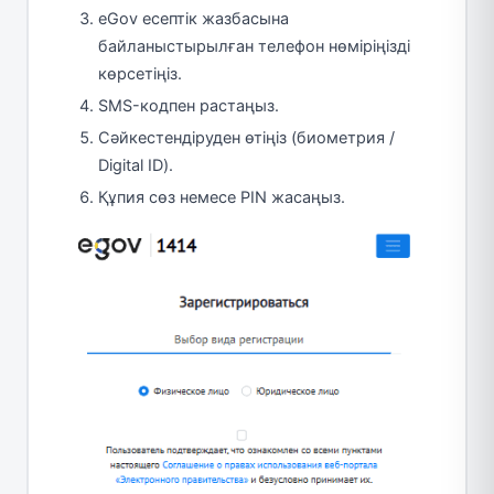
eGov есептік жазбасына
байланыстырылған телефон нөміріңізді
көрсетіңіз.
SMS-кодпен растаңыз.
Сәйкестендіруден өтіңіз (биометрия /
Digital ID).
Құпия сөз немесе PIN жасаңыз.