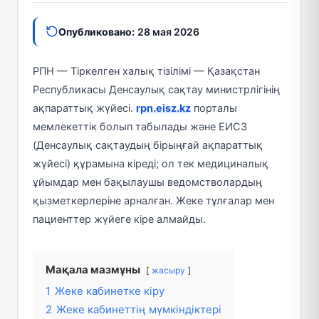
Опубликовано:
28 мая 2026
РПН — Тіркелген халық тізілімі — Қазақстан
Республикасы Денсаулық сақтау министрлігінің
ақпараттық жүйесі.
rpn.eisz.kz
порталы
мемлекеттік болып табылады және ЕИСЗ
(Денсаулық сақтаудың бірыңғай ақпараттық
жүйесі) құрамына кіреді; ол тек медициналық
ұйымдар мен бақылаушы ведомстволардың
қызметкерлеріне арналған. Жеке тұлғалар мен
пациенттер жүйеге кіре алмайды.
Мақала мазмұны
жасыру
1
Жеке кабинетке кіру
2
Жеке кабинеттің мүмкіндіктері