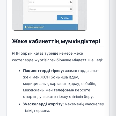
Жеке кабинеттің мүмкіндіктері
РПН бұрын қағаз түрінде немесе жеке
кестелерде жүргізілген бірнеше міндетті шешеді:
Пациенттерді тіркеу:
азаматтарды аты-
жөні мен ЖСН бойынша іздеу,
медициналық картасын қарау, себебін,
мекенжайы мен телефонын көрсете
отырып, учаскеге тіркеу өтінішін беру.
Учаскелерді жүргізу:
мекеменің учаскелер
тізімі, персонал.