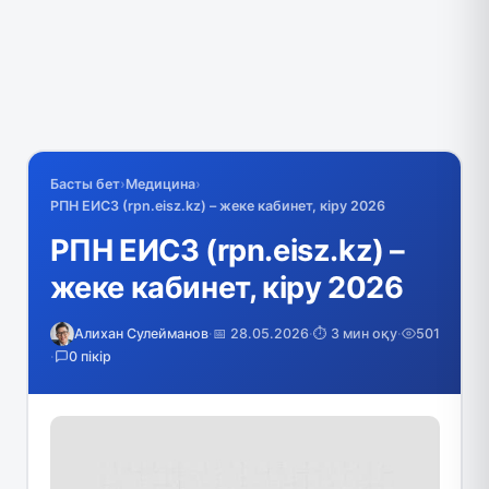
Басты бет
›
Медицина
›
РПН ЕИСЗ (rpn.eisz.kz) – жеке кабинет, кіру 2026
РПН ЕИСЗ (rpn.eisz.kz) –
жеке кабинет, кіру 2026
Алихан Сулейманов
·
📅 28.05.2026
·
⏱️ 3 мин оқу
·
501
·
0 пікір