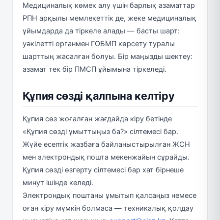
Медициналық көмек алу үшін барлық азаматтар
РПН арқылы мемлекеттік де, жеке медициналық
ұйымдарда да тіркеле алады — басты шарт:
уәкілетті органмен ГОБМП көрсету туралы
шарттың жасалған болуы. Бір маңызды шектеу:
азамат тек бір ПМСП ұйымына тіркеледі.
Құпия сөзді қалпына келтіру
Құпия сөз жоғалған жағдайда кіру бетінде
«Құпия сөзді ұмыттыңыз ба?» сілтемесі бар.
Жүйе есептік жазбаға байланыстырылған ЖСН
мен электрондық пошта мекенжайын сұрайды.
Құпия сөзді өзгерту сілтемесі бар хат бірнеше
минут ішінде келеді.
Электрондық поштаны ұмытып қалсаңыз немесе
оған кіру мүмкін болмаса — техникалық қолдау