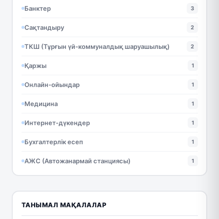
Банктер
3
Сақтандыру
2
ТКШ (Тұрғын үй-коммуналдық шаруашылық)
2
Қаржы
1
Онлайн-ойындар
1
Медицина
1
Интернет-дүкендер
1
Бухгалтерлік есеп
1
АЖС (Автожанармай станциясы)
1
ТАНЫМАЛ МАҚАЛАЛАР