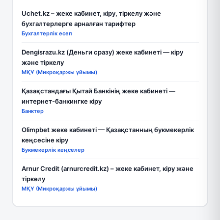
Uchet.kz – жеке кабинет, кіру, тіркелу және
бухгалтерлерге арналған тарифтер
Бухгалтерлік есеп
Dengisrazu.kz (Деньги сразу) жеке кабинеті — кіру
және тіркелу
МҚҰ (Микроқаржы ұйымы)
Қазақстандағы Қытай Банкінің жеке кабинеті —
интернет-банкингке кіру
Банктер
Olimpbet жеке кабинеті — Қазақстанның букмекерлік
кеңсесіне кіру
Букмекерлік кеңселер
Arnur Credit (arnurcredit.kz) – жеке кабинет, кіру және
тіркелу
МҚҰ (Микроқаржы ұйымы)