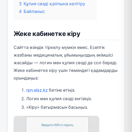
3
Құпия сөзді қалпына келтіру
4
Байланыс
Жеке кабинетке кіру
Сайтта өзіндік тіркелу мүмкін емес. Есептік
жазбаны медициналық ұйымыңыздың әкімшісі
жасайды — логин мен құпия сөзді де сол береді.
Жеке кабинетке кіру үшін төмендегі қадамдарды
орындаңыз:
rpn.eisz.kz
бетіне өтіңіз.
Логин мен құпия сөзді енгізіңіз.
«Кіру» батырмасын басыңыз.