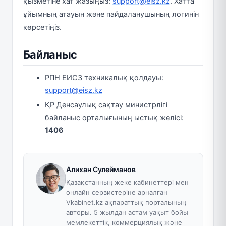
қызметіне хат жазыңыз:
support@eisz.kz
. Хатта
ұйымның атауын және пайдаланушының логинін
көрсетіңіз.
Байланыс
РПН ЕИСЗ техникалық қолдауы:
support@eisz.kz
ҚР Денсаулық сақтау министрлігі
байланыс орталығының ыстық желісі:
1406
Алихан Сулейманов
Қазақстанның жеке кабинеттері мен
онлайн сервистеріне арналған
Vkabinet.kz ақпараттық порталының
авторы. 5 жылдан астам уақыт бойы
мемлекеттік, коммерциялық және