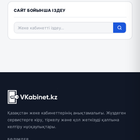
САЙТ БОЙЫНША ІЗДЕУ
Қазақстан жеке кабинеттерінің анықтамалығы. Жүздеген
сервистерге кіру, тіркелу және қол жеткізуді қалпына
келтіру нұсқаулықтары.
БӨЛІМДЕР