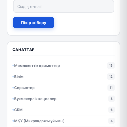
Пікір жіберу
САНАТТАР
Мемлекеттік қызметтер
13
Білім
12
Сервистер
11
Букмекерлік кеңселер
8
CRM
6
МҚҰ (Микроқаржы ұйымы)
4