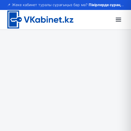
📌 Жеке кабинет туралы сұрағыңыз бар ма?
Пікірлерде сұраңыз — жауап береміз!