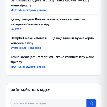
Dengisrazu.kz (Деньги сразу) жеке кабинеті — кіру
және тіркелу
МҚҰ (Микроқаржы ұйымы)
Қазақстандағы Қытай Банкінің жеке кабинеті —
интернет-банкингке кіру
Банктер
Olimpbet жеке кабинеті — Қазақстанның букмекерлік
кеңсесіне кіру
Букмекерлік кеңселер
Arnur Credit (arnurcredit.kz) – жеке кабинет, кіру және
тіркелу
МҚҰ (Микроқаржы ұйымы)
САЙТ БОЙЫНША ІЗДЕУ