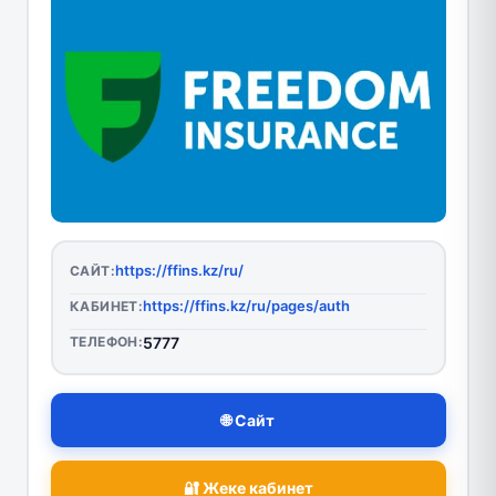
https://ffins.kz/ru/
САЙТ:
https://ffins.kz/ru/pages/auth
КАБИНЕТ:
ТЕЛЕФОН:
5777
🌐 Сайт
🔐 Жеке кабинет