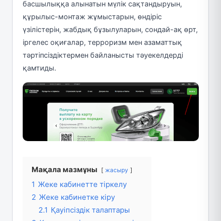
басшылыққа алынатын мүлік сақтандыруын,
құрылыс-монтаж жұмыстарын, өндіріс
үзілістерін, жабдық бұзылуларын, сондай-ақ өрт,
іргелес оқиғалар, терроризм мен азаматтық
тәртіпсіздіктермен байланысты тәуекелдерді
қамтиды.
Мақала мазмұны
жасыру
1
Жеке кабинетте тіркелу
2
Жеке кабинетке кіру
2.1
Қауіпсіздік талаптары