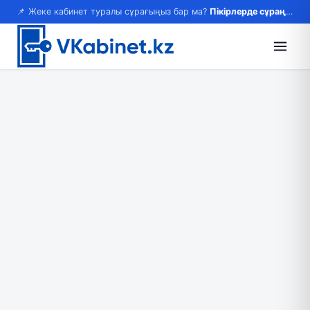
📌 Жеке кабинет туралы сұрағыңыз бар ма?
Пікірлерде сұраңыз — жауап береміз!