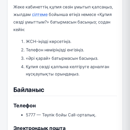
Жеке кабинеттің құпия сөзін ұмытып қалсаңыз,
жылдам
сілтеме
бойынша өтіңіз немесе «Құпия
сөзді ұмыттым?» батырмасын басыңыз; содан
кейін:
ЖСН-іңізді көрсетіңіз.
Телефон нөміріңізді енгізіңіз.
«Әрі қарай» батырмасын басыңыз.
Құпия сөзді қалпына келтіруге арналған
нұсқаулықты орындаңыз.
Байланыс
Телефон
5777 — Тәулік бойы Call-орталық.
Электрондық пошта