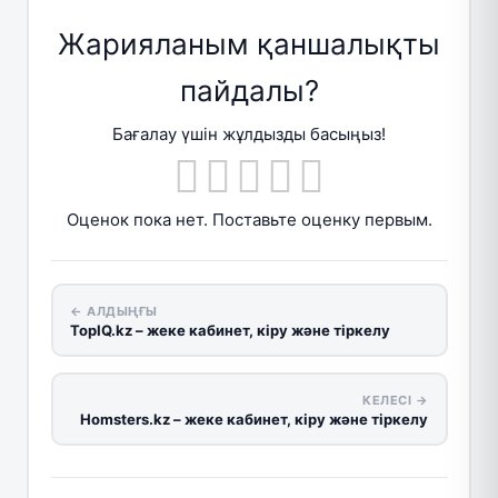
Жарияланым қаншалықты
пайдалы?
Бағалау үшін жұлдызды басыңыз!
Оценок пока нет. Поставьте оценку первым.
← АЛДЫҢҒЫ
TopIQ.kz – жеке кабинет, кіру және тіркелу
КЕЛЕСІ →
Homsters.kz – жеке кабинет, кіру және тіркелу