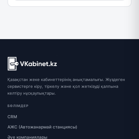
Қазақстан жеке кабинеттерінің анықтамалығы. Жүздеген
сервистерге кіру, тіркелу және қол жеткізуді қалпына
келтіру нұсқаулықтары.
БӨЛІМДЕР
CRM
АЖС (Автожанармай станциясы)
Әуе компаниялары