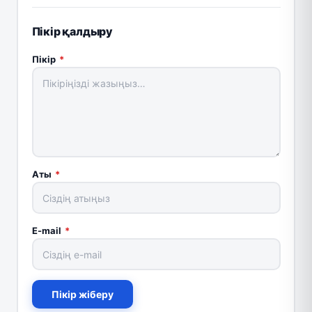
Пікір қалдыру
Пікір
*
Аты
*
E-mail
*
Пікір жіберу