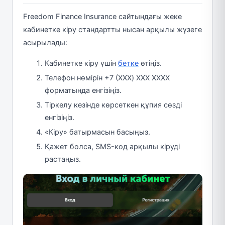
Freedom Finance Insurance сайтындағы жеке
кабинетке кіру стандартты нысан арқылы жүзеге
асырылады:
Кабинетке кіру үшін
бетке
өтіңіз.
Телефон нөмірін +7 (XXX) XXX XXXX
форматында енгізіңіз.
Тіркелу кезінде көрсеткен құпия сөзді
енгізіңіз.
«Кіру» батырмасын басыңыз.
Қажет болса, SMS-код арқылы кіруді
растаңыз.