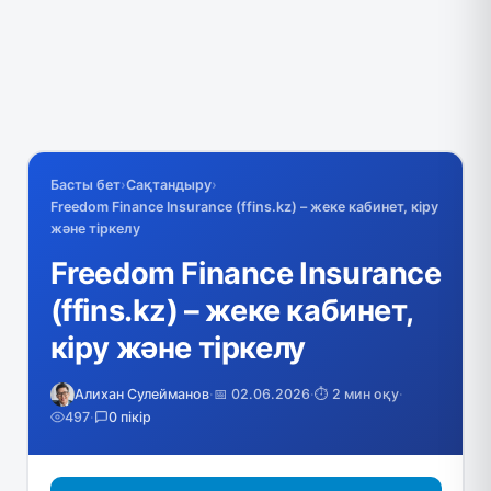
Басты бет
›
Сақтандыру
›
Freedom Finance Insurance (ffins.kz) – жеке кабинет, кіру
және тіркелу
Freedom Finance Insurance
(ffins.kz) – жеке кабинет,
кіру және тіркелу
Алихан Сулейманов
·
📅 02.06.2026
·
⏱️ 2 мин оқу
·
497
·
0 пікір