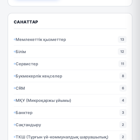
САНАТТАР
Мемлекеттік қызметтер
13
Білім
12
Сервистер
11
Букмекерлік кеңселер
8
CRM
6
МҚҰ (Микроқаржы ұйымы)
4
Банктер
3
Сақтандыру
2
ТКШ (Тұрғын үй-коммуналдық шаруашылық)
2