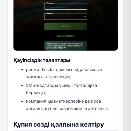
Қауіпсіздік талаптары
ресми ffins.kz домені пайдаланылып
жатқанын тексеріңіз;
SMS-кодтарды үшінші тұлғаларға
бермеңіз;
компания қызметкерлеріне де қоса
алғанда, құпия сөзді ешкімге айтпаңыз.
Құпия сөзді қалпына келтіру