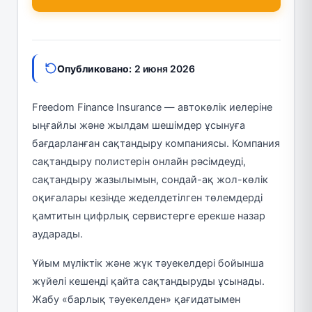
Опубликовано:
2 июня 2026
Freedom Finance Insurance — автокөлік иелеріне
ыңғайлы және жылдам шешімдер ұсынуға
бағдарланған сақтандыру компаниясы. Компания
сақтандыру полистерін онлайн рәсімдеуді,
сақтандыру жазылымын, сондай-ақ жол-көлік
оқиғалары кезінде жеделдетілген төлемдерді
қамтитын цифрлық сервистерге ерекше назар
аударады.
Ұйым мүліктік және жүк тәуекелдері бойынша
жүйелі кешенді қайта сақтандыруды ұсынады.
Жабу «барлық тәуекелден» қағидатымен