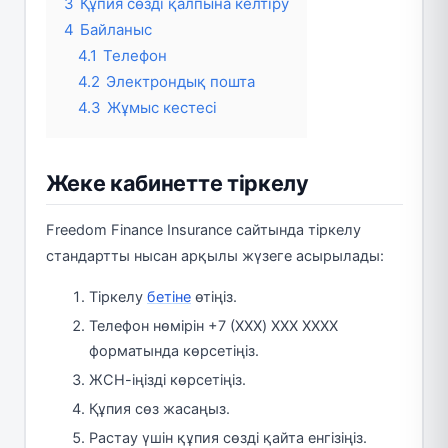
3
Құпия сөзді қалпына келтіру
4
Байланыс
4.1
Телефон
4.2
Электрондық пошта
4.3
Жұмыс кестесі
Жеке кабинетте тіркелу
Freedom Finance Insurance сайтында тіркелу
стандартты нысан арқылы жүзеге асырылады:
Тіркелу
бетіне
өтіңіз.
Телефон нөмірін +7 (XXX) XXX XXXX
форматында көрсетіңіз.
ЖСН-іңізді көрсетіңіз.
Құпия сөз жасаңыз.
Растау үшін құпия сөзді қайта енгізіңіз.