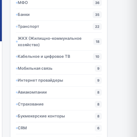
МФО
36
Банки
35
Транспорт
22
ЖКХ (Жилищно-коммунальное
18
хозяйство)
Кабельное и цифровое ТВ
10
Мобильная связь
9
Интернет провайдеры
9
Авиакомпании
8
Страхование
8
Букмекерские конторы
8
CRM
6