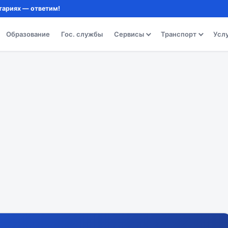
тариях — ответим!
Образование
Гос. службы
Сервисы
Транспорт
Усл