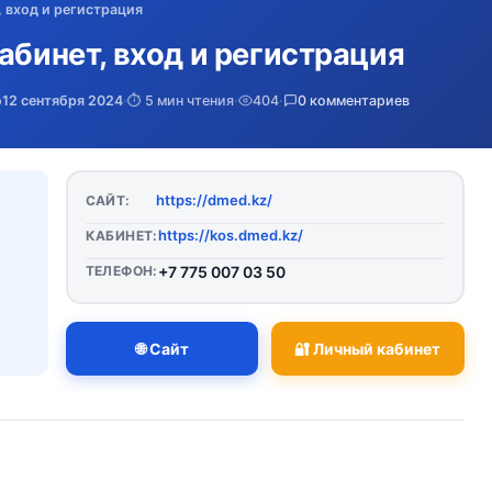
, вход и регистрация
абинет, вход и регистрация
о
12 сентября 2024
·
⏱️ 5 мин чтения
·
404
·
0 комментариев
https://dmed.kz/
САЙТ:
https://kos.dmed.kz/
КАБИНЕТ:
ТЕЛЕФОН:
+7 775 007 03 50
🌐 Сайт
🔐 Личный кабинет