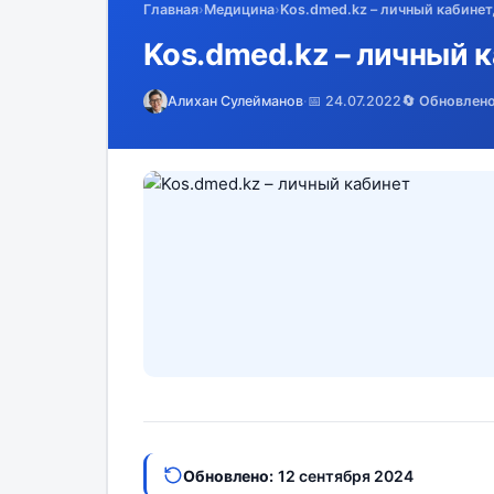
Главная
›
Медицина
›
Kos.dmed.kz – личный кабинет
Kos.dmed.kz – личный к
Алихан Сулейманов
·
📅 24.07.2022
🔄 Обновлен
Обновлено:
12 сентября 2024