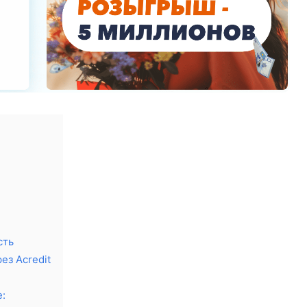
сть
ез Acredit
: