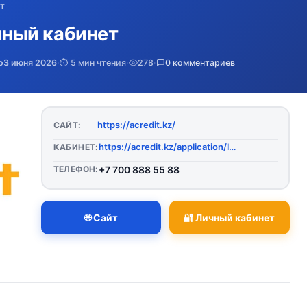
т
ичный кабинет
о
3 июня 2026
·
⏱️ 5 мин чтения
·
278
·
0 комментариев
https://acredit.kz/
САЙТ:
https://acredit.kz/application/login Acredit представляет собой передовую онлайн-платформу для получения микрокредитов, обеспечивающую быстрое и эффективное решение финансовых потребностей без необходимости предоставления обширного пакета документов или личного присутствия в офисе. Этот сервис открывает новые возможности для пользователей, желающих оперативно получить доступ к денежным средствам с минимальными усилиями.
КАБИНЕТ:
ТЕЛЕФОН:
+7 700 888 55 88
🌐 Сайт
🔐 Личный кабинет