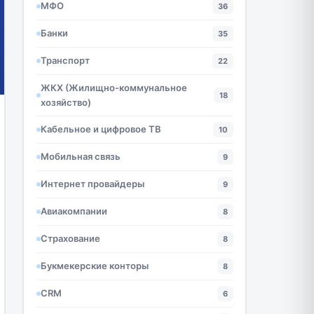
МФО
36
Банки
35
Транспорт
22
ЖКХ (Жилищно-коммунальное
18
хозяйство)
Кабельное и цифровое ТВ
10
Мобильная связь
9
Интернет провайдеры
9
Авиакомпании
8
Страхование
8
Букмекерские конторы
8
CRM
6