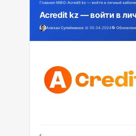
Главная
›
МФО
›
Acredit kz — войти в личный кабине
Acredit kz — войти в л
Алихан Сулейманов
·
📅 05.04.2024
🔄 Обновлен